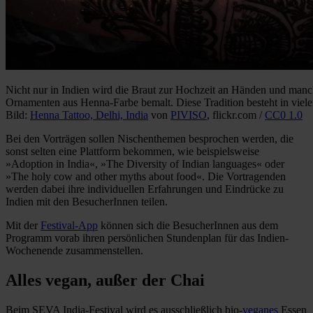
Nicht nur in Indien wird die Braut zur Hochzeit an Händen und man
Ornamenten aus Henna-Farbe bemalt. Diese Tradition besteht in viel
Bild:
Henna Tattoo, Delhi, India
von
PIVISO
, flickr.com /
CC0 1.0
Bei den Vorträgen sollen Nischenthemen besprochen werden, die
sonst selten eine Plattform bekommen, wie beispielsweise
»Adoption in India«, »The Diversity of Indian languages« oder
»The holy cow and other myths about food«. Die Vortragenden
werden dabei ihre individuellen Erfahrungen und Eindrücke zu
Indien mit den BesucherInnen teilen.
Mit der
Festival-App
können sich die BesucherInnen aus dem
Programm vorab ihren persönlichen Stundenplan für das Indien-
Wochenende zusammenstellen.
Alles vegan, außer der Chai
Beim SEVA India-Festival wird es ausschließlich bio-
veganes
Essen