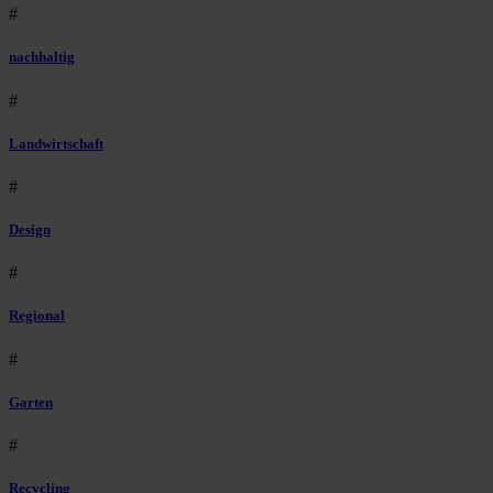
#
nachhaltig
#
Landwirtschaft
#
Design
#
Regional
#
Garten
#
Recycling