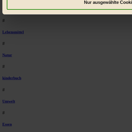
Nur ausgewählte Cooki
Vegan
#
Lebensmittel
#
Natur
#
kinderbuch
#
Umwelt
#
Essen