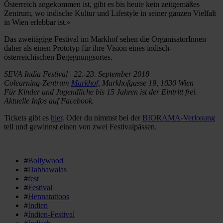
Österreich angekommen ist, gibt es bis heute kein zeitgemäßes
Zentrum, wo indische Kultur und Lifestyle in seiner ganzen Vielfalt
in Wien erlebbar ist.«
Das zweitägige Festival im Markhof sehen die OrganisatorInnen
daher als einen Prototyp für ihre Vision eines indisch-
österreichischen Begegnungsortes.
SEVA India Festival | 22.-23. September 2018
Colearning-Zentrum
Markhof
, Markhofgasse 19, 1030 Wien
Für Kinder und Jugendliche bis 15 Jahren ist der Eintritt frei.
Aktuelle Infos auf Facebook.
Tickets gibt es
hier
. Oder du nimmst bei der
BIORAMA-Verlosung
teil und gewinnst einen von zwei Festivalpässen.
#
Bollywood
#
Dabbawalas
#
fest
#
Festival
#
Hennatattoos
#
Indien
#
Indien-Festival