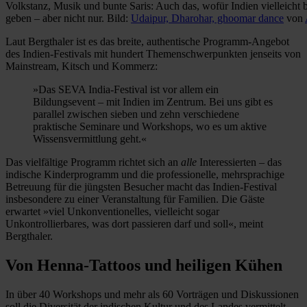
Volkstanz, Musik und bunte Saris: Auch das, wofür Indien vielleicht 
geben – aber nicht nur. Bild:
Udaipur, Dharohar, ghoomar dance
von
Laut Bergthaler ist es das breite, authentische Programm-Angebot
des Indien-Festivals mit hundert Themenschwerpunkten jenseits von
Mainstream, Kitsch und Kommerz:
»Das SEVA India-Festival ist vor allem ein
Bildungsevent – mit Indien im Zentrum. Bei uns gibt es
parallel zwischen sieben und zehn verschiedene
praktische Seminare und Workshops, wo es um aktive
Wissensvermittlung geht.«
Das vielfältige Programm richtet sich an
alle
Interessierten – das
indische Kinderprogramm und die professionelle, mehrsprachige
Betreuung für die jüngsten Besucher macht das Indien-Festival
insbesondere zu einer Veranstaltung für Familien. Die Gäste
erwartet »viel Unkonventionelles, vielleicht sogar
Unkontrollierbares, was dort passieren darf und soll«, meint
Bergthaler.
Von Henna-Tattoos und heiligen Kühen
In über 40 Workshops und mehr als 60 Vorträgen und Diskussionen
soll die Diversität der indischen Kultur und des Landes vermittelt