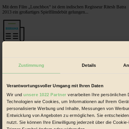
Mit dem Film „Lunchbox“ ist dem indischen Regisseur Ritesh Batra
2013 ein großartiges Spielfilmdebüt gelungen...
Der BIORAMA-Newsletter
Erhalte in regelmäßigen Abständen die aktuellsten Artikel,
Gewinnspiele & Ausgaben übersichtlich aufbereitet vom
Zustimmung
Details
An
BIORAMA-Magazin per E-Mail.
Jetzt eintragen:
Verantwortungsvoller Umgang mit Ihren Daten
Wir und
unsere 1022 Partner
verarbeiten Ihre persönlichen D
Technologien wie Cookies, um Informationen auf Ihrem Gerät
personalisierte Werbung und Inhalte, Messungen von Werbun
Entwicklung von Angeboten zu ermöglichen. Sie entscheiden
nutzt. Sie können Ihre Einwilligung jederzeit über die Cooki
© 2026 Biorama GmbH