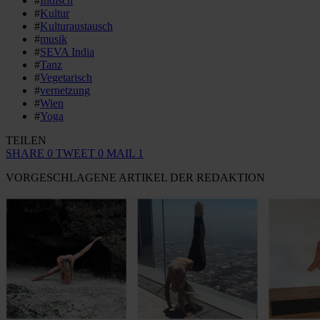
#
Indisch
#
Kultur
#
Kulturaustausch
#
musik
#
SEVA India
#
Tanz
#
Vegetarisch
#
vernetzung
#
Wien
#
Yoga
TEILEN
SHARE
0
TWEET
0
MAIL
1
VORGESCHLAGENE ARTIKEL DER REDAKTION