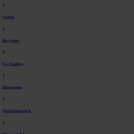
#
Garten
#
Recycling
#
Eco Fashion
#
Illustration
#
Niederösterreich
#