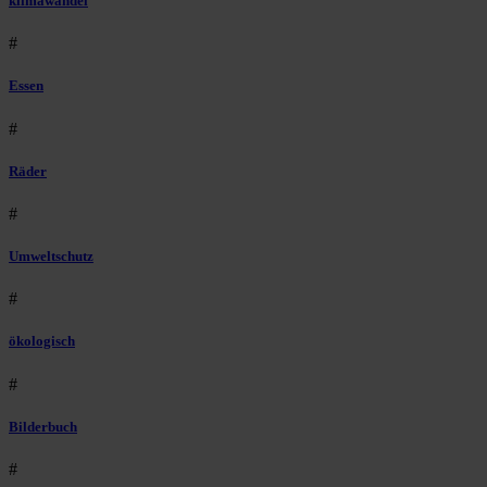
klimawandel
#
Essen
#
Räder
#
Umweltschutz
#
ökologisch
#
Bilderbuch
#