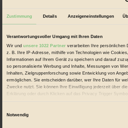
seine Bewegungen festzuhalten.
Zustimmung
Details
Anzeigeneinstellungen
Üb
Außerdem im Heft
RISKANT:
Wenn Meeres- und Wildvögel im
Freilandhühnerbetrieb vorbeischauen.
GEMEIN:
Tropische Stechmücken fühlen sich in
Verantwortungsvoller Umgang mit Ihren Daten
Mitteleuropa inziwschen oft zu Hause.
Wir und
unsere 1022 Partner
verarbeiten Ihre persönlichen 
GEMEINER:
Es gibt nun Weinflaschen, die nach
Entleerung voll wieder zu dir zurückkommen.
z. B. Ihre IP-Adresse, mithilfe von Technologien wie Cookies
Informationen auf Ihrem Gerät zu speichern und darauf zuzu
so personalisierte Werbung und Inhalte, Messungen von We
Inhalten, Zielgruppenforschung sowie Entwicklung von Ange
ermöglichen. Sie entscheiden darüber, wer Ihre Daten für we
Der BIORAMA-Newsletter
Zwecke nutzt. Sie können Ihre Einwilligung jederzeit über di
Erklärung oder durch Klicken auf das Privacy Trigger Symbo
Erhalte in regelmäßigen Abständen die aktuellsten Artikel,
Gewinnspiele & Ausgaben übersichtlich aufbereitet vom
oder widerrufen
BIORAMA-Magazin per E-Mail.
Einwilligungsauswahl
Wenn Sie es erlauben, würden wir auch gerne:
Notwendig
Jetzt eintragen:
Informationen über Ihre geografische Lage erfassen, 