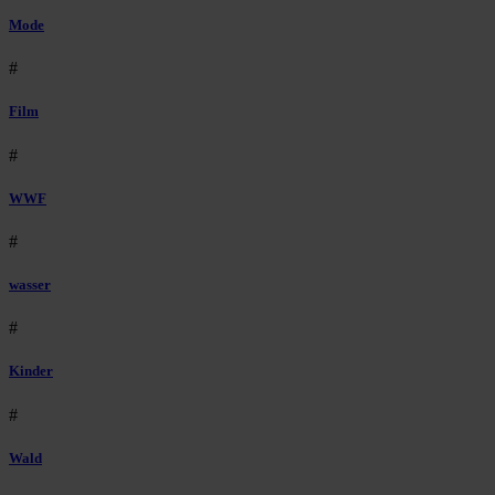
Mode
#
Film
#
WWF
#
wasser
#
Kinder
#
Wald