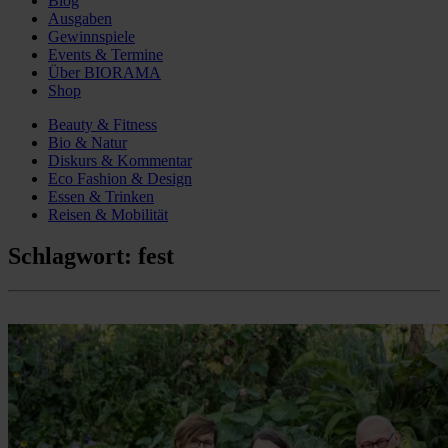
Blog
Ausgaben
Gewinnspiele
Events & Termine
Über BIORAMA
Shop
Beauty & Fitness
Bio & Natur
Diskurs & Kommentar
Eco Fashion & Design
Essen & Trinken
Reisen & Mobilität
Schlagwort:
fest