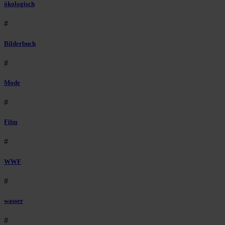
ökologisch
#
Bilderbuch
#
Mode
#
Film
#
WWF
#
wasser
#