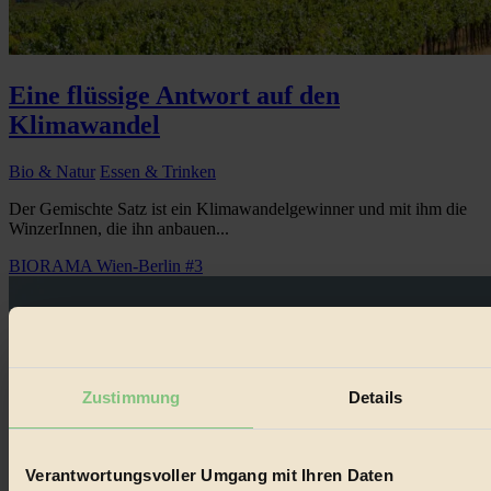
Eine flüssige Antwort auf den
Klimawandel
Bio & Natur
Essen & Trinken
Der Gemischte Satz ist ein Klimawandelgewinner und mit ihm die
WinzerInnen, die ihn anbauen...
BIORAMA Wien-Berlin #3
Zustimmung
Details
Verantwortungsvoller Umgang mit Ihren Daten