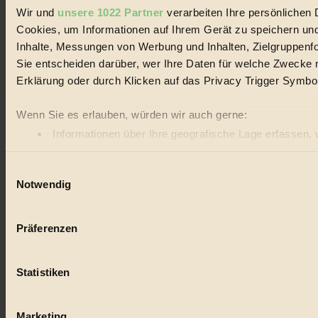
Wir und
unsere 1022 Partner
verarbeiten Ihre persönlichen D
Cookies, um Informationen auf Ihrem Gerät zu speichern und
Inhalte, Messungen von Werbung und Inhalten, Zielgruppenf
Sie entscheiden darüber, wer Ihre Daten für welche Zwecke nu
Erklärung oder durch Klicken auf das Privacy Trigger Symbo
Wenn Sie es erlauben, würden wir auch gerne:
Informationen über Ihre geografische Lage erfassen, 
BIORAMA Street Talk: Einfluss auf das
Ihr Gerät durch aktives Scannen nach bestimmten Merk
Meer
Einwilligungsauswahl
Erfahren Sie mehr darüber, wie Ihre persönlichen Daten vera
Notwendig
Einzelheiten
fest.
Diskurs & Kommentar
Klima & Umwelt
Der eigene Einfluss auf das Meer – Neun Meinungen, gesammelt in
BIORAMA.eu verwendet Cookies
Präferenzen
Innsbruck...
biorama.eu
ist werbefinanziert und deswegen für dich ko
etwa selbst anonymisierte Statistiken dazu auslesen zu kön
Statistiken
Videos von externen Plattformen anzuzeigen, oder auch, u
Bist du damit einverstanden?
Der BIORAMA-Newsletter
Marketing