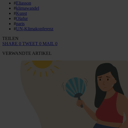
#
Eliasson
#
klimawandel
#
Kunst
#
Olafur
#
paris
#
UN-Klimakonferenz
TEILEN
SHARE
0
TWEET
0
MAIL
0
VERWANDTE ARTIKEL