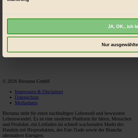
Erhalte in regelmäßigen Abständen die aktuellsten Artikel,
Gewinnspiele & Ausgaben übersichtlich aufbereitet vom
BIORAMA-Magazin per E-Mail.
JA, OK., ich l
Jetzt eintragen:
Nur ausgewählte
© 2026 Biorama GmbH
Impressum & Disclaimer
Datenschutz
Mediadaten
Biorama steht für einen nachhaltigen Lebensstil und bewussten
Lebenswandel. Es ist eine moderne Plattform für Ideen, Menschen
und Produkte, ein Leitfaden im schnell wachsenden Markt des
Handels mit Bioprodukten, des Fair-Trade sowie der Branche
alternativer Energien.