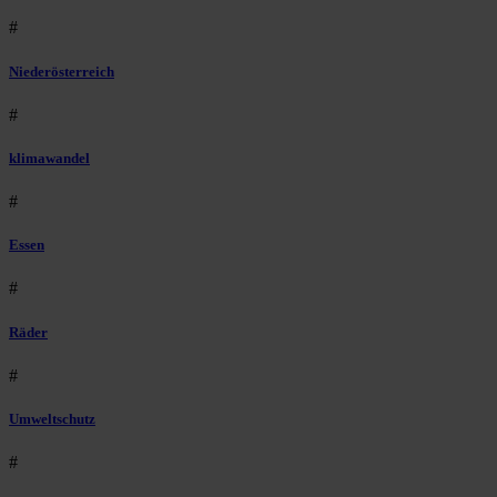
#
Niederösterreich
#
klimawandel
#
Essen
#
Räder
#
Umweltschutz
#