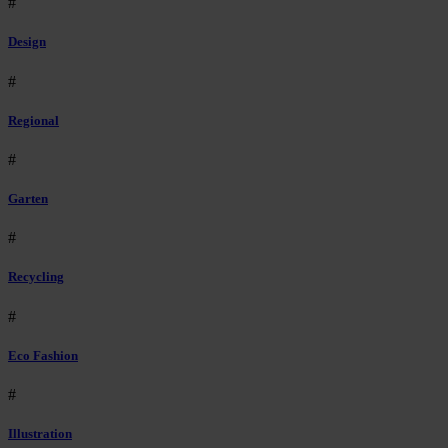
#
Design
#
Regional
#
Garten
#
Recycling
#
Eco Fashion
#
Illustration