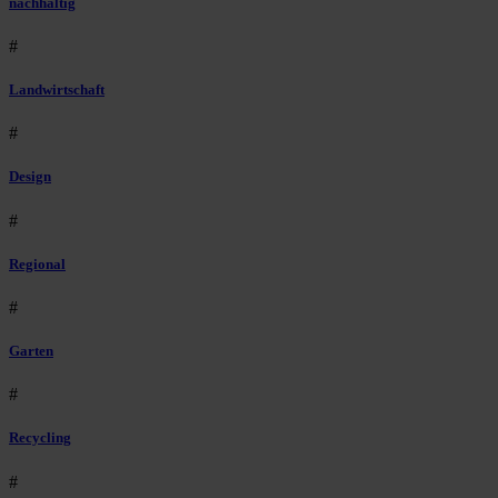
nachhaltig
#
Landwirtschaft
#
Design
#
Regional
#
Garten
#
Recycling
#