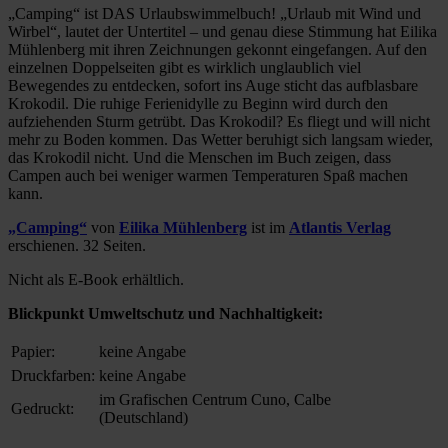
„Camping“ ist DAS Urlaubswimmelbuch! „Urlaub mit Wind und
Wirbel“, lautet der Untertitel – und genau diese Stimmung hat Eilika
Mühlenberg mit ihren Zeichnungen gekonnt eingefangen. Auf den
einzelnen Doppelseiten gibt es wirklich unglaublich viel
Bewegendes zu entdecken, sofort ins Auge sticht das aufblasbare
Krokodil. Die ruhige Ferienidylle zu Beginn wird durch den
aufziehenden Sturm getrübt. Das Krokodil? Es fliegt und will nicht
mehr zu Boden kommen. Das Wetter beruhigt sich langsam wieder,
das Krokodil nicht. Und die Menschen im Buch zeigen, dass
Campen auch bei weniger warmen Temperaturen Spaß machen
kann.
„Camping“
von
Eilika Mühlenberg
ist im
Atlantis Verlag
erschienen. 32 Seiten.
Nicht als E-Book erhältlich.
Blickpunkt Umweltschutz und Nachhaltigkeit:
Papier:
keine Angabe
Druckfarben:
keine Angabe
im Grafischen Centrum Cuno, Calbe
Gedruckt:
(Deutschland)