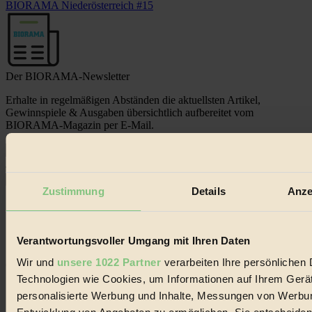
BIORAMA Niederösterreich #15
Der BIORAMA-Newsletter
Erhalte in regelmäßigen Abständen die aktuellsten Artikel,
Gewinnspiele & Ausgaben übersichtlich aufbereitet vom
BIORAMA-Magazin per E-Mail.
Jetzt eintragen:
Zustimmung
Details
Anze
Verantwortungsvoller Umgang mit Ihren Daten
Wir und
unsere 1022 Partner
verarbeiten Ihre persönlichen D
© 2026 Biorama GmbH
Technologien wie Cookies, um Informationen auf Ihrem Gerät
Impressum & Disclaimer
personalisierte Werbung und Inhalte, Messungen von Werbun
Datenschutz