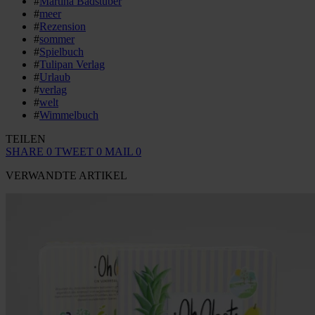
#
Martina Badstuber
#
meer
#
Rezension
#
sommer
#
Spielbuch
#
Tulipan Verlag
#
Urlaub
#
verlag
#
welt
#
Wimmelbuch
TEILEN
SHARE
0
TWEET
0
MAIL
0
VERWANDTE ARTIKEL