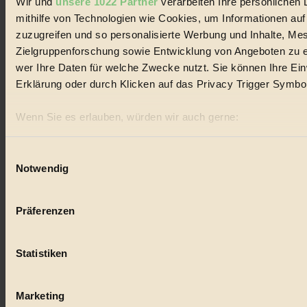
Wir und
unsere 1022 Partner
verarbeiten Ihre persönlichen 
kinderbuch
mithilfe von Technologien wie Cookies, um Informationen au
zuzugreifen und so personalisierte Werbung und Inhalte, M
#
Zielgruppenforschung sowie Entwicklung von Angeboten zu e
Umwelt
wer Ihre Daten für welche Zwecke nutzt. Sie können Ihre Einw
Erklärung oder durch Klicken auf das Privacy Trigger Symbo
#
Wenn Sie es erlauben, würden wir auch gerne:
Essen
Informationen über Ihre geografische Lage erfassen, 
#
sein können
Einwilligungsauswahl
Notwendig
Ihr Gerät durch aktives Scannen nach bestimmten Merk
nachhaltig
Erfahren Sie mehr darüber, wie Ihre persönlichen Daten verar
#
Präferenzen im
Abschnitt Einzelheiten
fest.
Präferenzen
Landwirtschaft
BIORAMA.eu verwendet Cookies
#
Statistiken
biorama.eu
ist werbefinanziert und deswegen für dich ko
Einwilligung für Cookies, um etwa selbst anonymisierte Stat
Design
welche Inhalte besonders gut ankommen, Inhalte wie Videos
Marketing
#