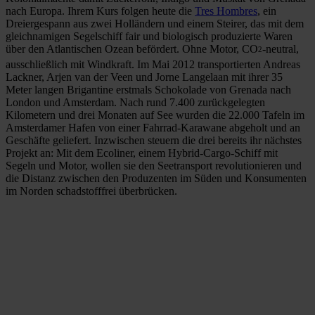
nach Europa. Ihrem Kurs folgen heute die
Tres Hombres
, ein
Dreiergespann aus zwei Holländern und einem Steirer, das mit dem
gleichnamigen Segelschiff fair und biologisch produzierte Waren
über den Atlantischen Ozean befördert. Ohne Motor, CO
-neutral,
2
ausschließlich mit Windkraft. Im Mai 2012 transportierten Andreas
Lackner, Arjen van der Veen und Jorne Langelaan mit ihrer 35
Meter langen Brigantine erstmals Schokolade von Grenada nach
London und Amsterdam. Nach rund 7.400 zurückgelegten
Kilometern und drei Monaten auf See wurden die 22.000 Tafeln im
Amsterdamer Hafen von einer Fahrrad-Karawane abgeholt und an
Geschäfte geliefert. Inzwischen steuern die drei bereits ihr nächstes
Projekt an: Mit dem Ecoliner, einem Hybrid-Cargo-Schiff mit
Segeln und Motor, wollen sie den Seetransport revolutionieren und
die Distanz zwischen den Produzenten im Süden und Konsumenten
im Norden schadstofffrei überbrücken.