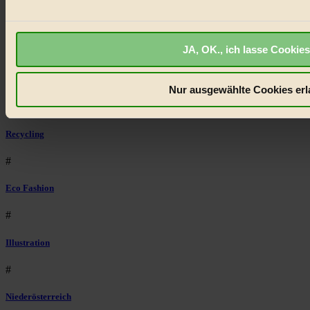
anzuzeigen, oder auch, um Werbung auszuspielen.
Mehr er
Bist du damit einverstanden?
Regional
JA, OK., ich lasse Cookies
#
Garten
Nur ausgewählte Cookies erl
#
Recycling
#
Eco Fashion
#
Illustration
#
Niederösterreich