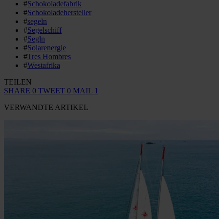
#
Schokoladefabrik
#
Schokoladehersteller
#
segeln
#
Segelschiff
#
Segln
#
Solarenergie
#
Tres Hombres
#
Westafrika
TEILEN
SHARE
0
TWEET
0
MAIL
1
VERWANDTE ARTIKEL