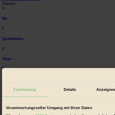
Themen
#
Bio
#
Nachhaltigkeit
#
Vegan
#
Lebensmittel
#
Zustimmung
Details
Anzeigene
Natur
Verantwortungsvoller Umgang mit Ihren Daten
#