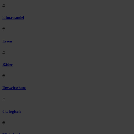
#
klimawandel
#
Essen
#
Räder
#
Umweltschutz
#
ökologisch
#