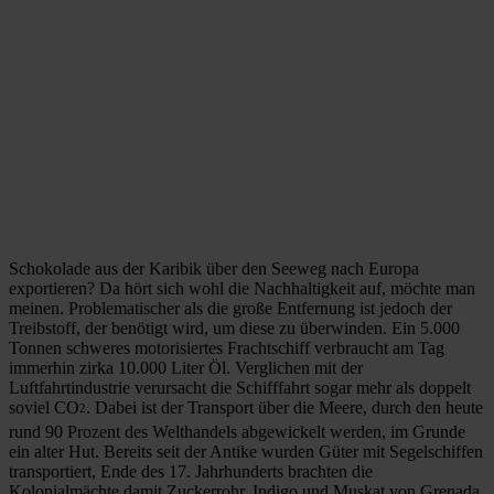
Schokolade aus der Karibik über den Seeweg nach Europa
exportieren? Da hört sich wohl die Nachhaltigkeit auf, möchte man
meinen. Problematischer als die große Entfernung ist jedoch der
Treibstoff, der benötigt wird, um diese zu überwinden. Ein 5.000
Tonnen schweres motorisiertes Frachtschiff verbraucht am Tag
immerhin zirka 10.000 Liter Öl. Verglichen mit der
Luftfahrtindustrie verursacht die Schifffahrt sogar mehr als doppelt
soviel CO
. Dabei ist der Transport über die Meere, durch den heute
2
rund 90 Prozent des Welthandels abgewickelt werden, im Grunde
ein alter Hut. Bereits seit der Antike wurden Güter mit Segelschiffen
transportiert, Ende des 17. Jahrhunderts brachten die
Kolonialmächte damit Zuckerrohr, Indigo und Muskat von Grenada