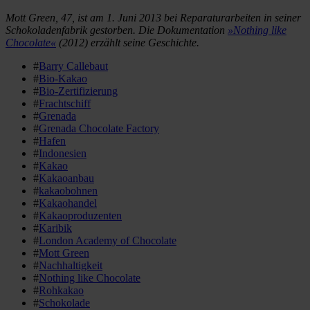
Mott Green, 47, ist am 1. Juni 2013 bei Reparaturarbeiten in seiner
Schokoladenfabrik gestorben. Die Dokumentation
»Nothing like
Chocolate«
(2012) erzählt seine Geschichte.
#
Barry Callebaut
#
Bio-Kakao
#
Bio-Zertifizierung
#
Frachtschiff
#
Grenada
#
Grenada Chocolate Factory
#
Hafen
#
Indonesien
#
Kakao
#
Kakaoanbau
#
kakaobohnen
#
Kakaohandel
#
Kakaoproduzenten
#
Karibik
#
London Academy of Chocolate
#
Mott Green
#
Nachhaltigkeit
#
Nothing like Chocolate
#
Rohkakao
#
Schokolade