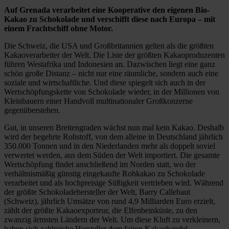
Auf Grenada verarbeitet eine Kooperative den eigenen Bio-
Kakao zu Schokolade und verschifft diese nach Europa – mit
einem Frachtschiff ohne Motor.
Die Schweiz, die USA und Großbritannien gelten als die größten
Kakaoverarbeiter der Welt. Die Liste der größten Kakaoproduzenten
führen Westafrika und Indonesien an. Dazwischen liegt eine ganz
schön große Distanz – nicht nur eine räumliche, sondern auch eine
soziale und wirtschaftliche. Und diese spiegelt sich auch in der
Wertschöpfungskette von Schokolade wieder, in der Millionen von
Kleinbauern einer Handvoll multinationaler Großkonzerne
gegenüberstehen.
Gut, in unseren Breitengraden wächst nun mal kein Kakao. Deshalb
wird der begehrte Rohstoff, von dem alleine in Deutschland jährlich
350.000 Tonnen und in den Niederlanden mehr als doppelt soviel
verwertet werden, aus dem Süden der Welt importiert. Die gesamte
Wertschöpfung findet anschließend im Norden statt, wo der
verhältnismäßig günstig eingekaufte Rohkakao zu Schokolade
verarbeitet und als hochpreisige Süßigkeit vertrieben wird. Während
der größte Schokoladehersteller der Welt, Barry Callebaut
(Schweiz), jährlich Umsätze von rund 4,9 Milliarden Euro erzielt,
zählt der größte Kakaoexporteur, die Elfenbeinküste, zu den
zwanzig ärmsten Ländern der Welt. Um diese Kluft zu verkleinern,
haben sich zahlreiche Hersteller dem fairen Kakaohandel