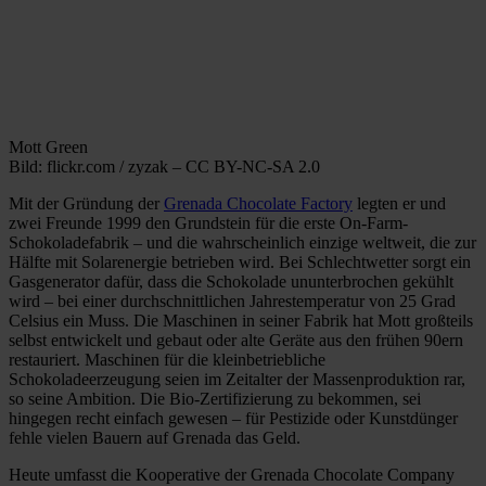
Mott Green
Bild: flickr.com / zyzak – CC BY-NC-SA 2.0
Mit der Gründung der
Grenada Chocolate Factory
legten er und
zwei Freunde 1999 den Grundstein für die erste On-Farm-
Schokoladefabrik – und die wahrscheinlich einzige weltweit, die zur
Hälfte mit Solarenergie betrieben wird. Bei Schlechtwetter sorgt ein
Gasgenerator dafür, dass die Schokolade ununterbrochen gekühlt
wird – bei einer durchschnittlichen Jahrestemperatur von 25 Grad
Celsius ein Muss. Die Maschinen in seiner Fabrik hat Mott großteils
selbst entwickelt und gebaut oder alte Geräte aus den frühen 90ern
restauriert. Maschinen für die kleinbetriebliche
Schokoladeerzeugung seien im Zeitalter der Massenproduktion rar,
so seine Ambition. Die Bio-Zertifizierung zu bekommen, sei
hingegen recht einfach gewesen – für Pestizide oder Kunstdünger
fehle vielen Bauern auf Grenada das Geld.
Heute umfasst die Kooperative der Grenada Chocolate Company