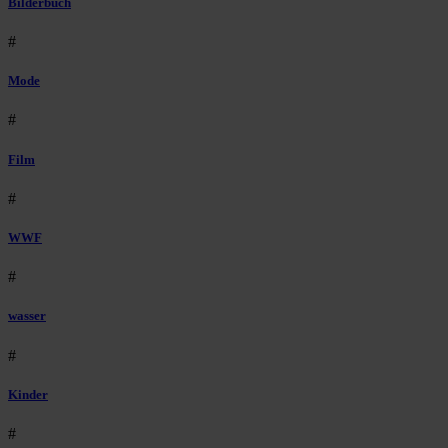
Bilderbuch
#
Mode
#
Film
#
WWF
#
wasser
#
Kinder
#