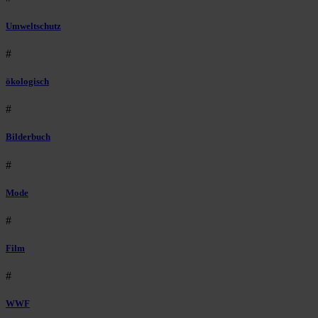
Umweltschutz
#
ökologisch
#
Bilderbuch
#
Mode
#
Film
#
WWF