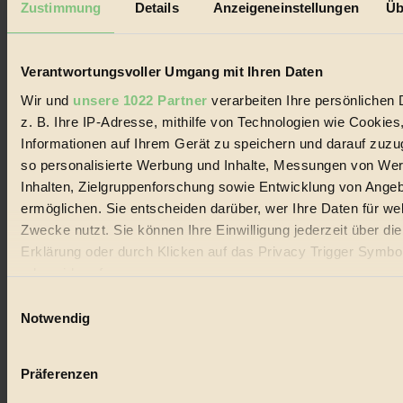
Zustimmung
Details
Anzeigeneinstellungen
Üb
Biorama steht für einen nachhaltigen Lebensstil und bewussten
Lebenswandel. Es ist eine moderne Plattform für Ideen, Menschen
und Produkte, ein Leitfaden im schnell wachsenden Markt des
Verantwortungsvoller Umgang mit Ihren Daten
Handels mit Bioprodukten, des Fair-Trade sowie der Branche
alternativer Energien.
Wir und
unsere 1022 Partner
verarbeiten Ihre persönlichen 
Social Media
z. B. Ihre IP-Adresse, mithilfe von Technologien wie Cookies
22.601 Fans auf Facebook
Informationen auf Ihrem Gerät zu speichern und darauf zuzu
3.415 Follower auf Twitter
so personalisierte Werbung und Inhalte, Messungen von We
Folge uns auf Instagram
Themen
Inhalten, Zielgruppenforschung sowie Entwicklung von Ange
#
ermöglichen. Sie entscheiden darüber, wer Ihre Daten für we
Zwecke nutzt. Sie können Ihre Einwilligung jederzeit über di
Bio
Erklärung oder durch Klicken auf das Privacy Trigger Symbo
#
oder widerrufen
Einwilligungsauswahl
Nachhaltigkeit
Wenn Sie es erlauben, würden wir auch gerne:
Notwendig
Informationen über Ihre geografische Lage erfassen, 
#
auf einige Meter genau sein können
Präferenzen
Vegan
Ihr Gerät durch aktives Scannen nach bestimmten 