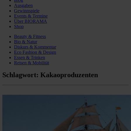
Blog
Ausgaben
Gewinnspiele
Events & Termine
Über BIORAMA
Shop
Beauty & Fitness
Bio & Natur
Diskurs & Kommentar
Eco Fashion & Design
Essen & Trinken
Reisen & Mobilität
Schlagwort:
Kakaoproduzenten