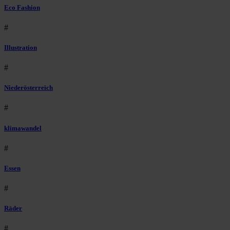
Eco Fashion
#
Illustration
#
Niederösterreich
#
klimawandel
#
Essen
#
Räder
#