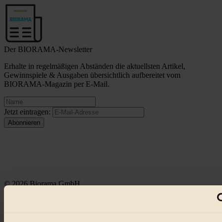
Der BIORAMA-Newsletter
Erhalte in regelmäßigen Abständen die aktuellsten Artikel,
Gewinnspiele & Ausgaben übersichtlich aufbereitet vom
BIORAMA-Magazin per E-Mail.
Jetzt eintragen:
© 2026 Biorama GmbH
Impressum & Disclaimer
Datenschutz
Mediadaten