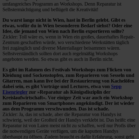
umfangreiches Programm an Workshops. Denn Reparatur ist
Selbstermächtigung und beflügelt die Kreativität!
Du warst lange nicht in Wien, hast in Berlin gelebt. Gibt es
etwas, wofür du in Wien besonderen Bedarf siehst? Oder eine
Idee, die jemand von Wien nach Berlin exportieren sollte?
Zickler: Toll wäre es, wenn in Wien ein großes, dauerhaftes Repair-
Zentrum geschaffen würde, wo verschiedene Werkstätten täglich
frei zugänglich und diverse Materiallager beisammen wären.
Selbstverständlich sollten dort auch regelmäßig Workshops
angeboten werden. So etwas gibt es auch in Berlin nicht.
Es gibt im Rahmen des Festivals Workshops zum Flicken von
Kleidung und Sockenstopfen, zum Reparieren von Sesseln und
Gitarren, man kann live bei der Restaurierung von Kachelöfen
dabei sein, es gibt Vorträge und Lectures, etwa von
Sepp
Eisenriegler
zur »Reparatur als Königsdisziplin der
Kreislaufwirtschaft«. Vor einiger Zeit war auch ein Workshop
zum Reparieren von Smartphones angekündigt. Der ist wieder
aus dem Programm verschwunden. Das ist schade.
Zickler: Ja, das ist schade, aber die Reparatur von Handys ist
schwierig, weil der Großteil der Handys verklebt ist. Das heißt: eine
Reparatur ist von Laien meist nicht zu schaffen, weil nur Profis über
die notwendigen Geräte verfügen, um die kaputten Handys
überhaupt zu öffnen. Zudem braucht es dafür Erfahrung, sonst geht