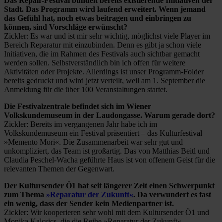
Das Repair-Festival bündelt bereits existierende Initiativen der
Stadt. Das Programm wird laufend erweitert. Wenn jemand
das Gefühl hat, noch etwas beitragen und einbringen zu
können, sind Vorschläge erwünscht?
Zickler: Es war und ist mir sehr wichtig, möglichst viele Player im
Bereich Reparatur mit einzubinden. Denn es gibt ja schon viele
Initiativen, die im Rahmen des Festivals auch sichtbar gemacht
werden sollen. Selbstverständlich bin ich offen für weitere
Aktivitäten oder Projekte. Allerdings ist unser Programm-Folder
bereits gedruckt und wird jetzt verteilt, weil am 1. September die
Anmeldung für die über 100 Veranstaltungen startet.
Die Festivalzentrale befindet sich im Wiener
Volkskundemuseum in der Laudongasse. Warum gerade dort?
Zickler: Bereits im vergangenen Jahr habe ich im
Volkskundemuseum ein Festival präsentiert – das Kulturfestival
»Memento Mori«. Die Zusammenarbeit war sehr gut und
unkompliziert, das Team ist großartig. Das von Matthias Beitl und
Claudia Peschel-Wacha geführte Haus ist von offenem Geist für die
relevanten Themen der Gegenwart.
Der Kultursender Ö1 hat seit längerer Zeit einen Schwerpunkt
zum Thema
»Reparatur der Zukunft«
. Da verwundert es fast
ein wenig, dass der Sender kein Medienpartner ist.
Zickler: Wir kooperieren sehr wohl mit dem Kultursender Ö1 und
Monika Kalcsics, die die Reihe »Reparatur der Zukunft«