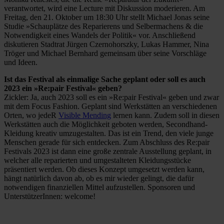
verantwortet, wird eine Lecture mit Diskussion moderieren. Am
Freitag, den 21. Oktober um 18:30 Uhr stellt Michael Jonas seine
Studie »Schauplätze des Reparierens und Selbermachens & die
Notwendigkeit eines Wandels der Politik« vor. Anschließend
diskutieren Stadtrat Jürgen Czernohorszky, Lukas Hammer, Nina
Tröger und Michael Bernhard gemeinsam über seine Vorschläge
und Ideen.
Ist das Festival als einmalige Sache geplant oder soll es auch
2023 ein »Re:pair Festival« geben?
Zickler: Ja, auch 2023 soll es ein »Re:pair Festival« geben und zwar
mit dem Focus Fashion. Geplant sind Werkstätten an verschiedenen
Orten, wo jedeR
Visible Mending
lernen kann. Zudem soll in diesen
Werkstätten auch die Möglichkeit geboten werden, Secondhand-
Kleidung kreativ umzugestalten. Das ist ein Trend, den viele junge
Menschen gerade für sich entdecken. Zum Abschluss des Re:pair
Festivals 2023 ist dann eine große zentrale Ausstellung geplant, in
welcher alle reparierten und umgestalteten Kleidungsstücke
präsentiert werden. Ob dieses Konzept umgesetzt werden kann,
hängt natürlich davon ab, ob es mir wieder gelingt, die dafür
notwendigen finanziellen Mittel aufzustellen. Sponsoren und
UnterstützerInnen: welcome!