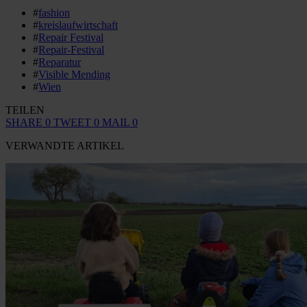
#
fashion
#
kreislaufwirtschaft
#
Repair Festival
#
Repair-Festival
#
Reparatur
#
Visible Mending
#
Wien
TEILEN
SHARE
0
TWEET
0
MAIL
0
VERWANDTE ARTIKEL