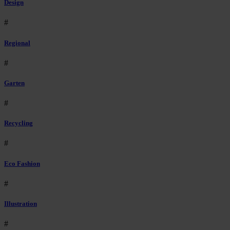
Design
#
Regional
#
Garten
#
Recycling
#
Eco Fashion
#
Illustration
#