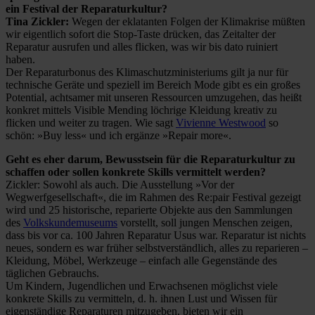
ein Festival der Reparaturkultur?
Tina Zickler:
Wegen der eklatanten Folgen der Klimakrise müßten
wir eigentlich sofort die Stop-Taste drücken, das Zeitalter der
Reparatur ausrufen und alles flicken, was wir bis dato ruiniert
haben.
Der Reparaturbonus des Klimaschutzministeriums gilt ja nur für
technische Geräte und speziell im Bereich Mode gibt es ein großes
Potential, achtsamer mit unseren Ressourcen umzugehen, das heißt
konkret mittels Visible Mending löchrige Kleidung kreativ zu
flicken und weiter zu tragen. Wie sagt
Vivienne Westwood
so
schön: »Buy less« und ich ergänze »Repair more«.
Geht es eher darum, Bewusstsein für die Reparaturkultur zu
schaffen oder sollen konkrete Skills vermittelt werden?
Zickler: Sowohl als auch. Die Ausstellung »Vor der
Wegwerfgesellschaft«, die im Rahmen des Re:pair Festival gezeigt
wird und 25 historische, reparierte Objekte aus den Sammlungen
des
Volkskundemuseums
vorstellt, soll jungen Menschen zeigen,
dass bis vor ca. 100 Jahren Reparatur Usus war. Reparatur ist nichts
neues, sondern es war früher selbstverständlich, alles zu reparieren –
Kleidung, Möbel, Werkzeuge – einfach alle Gegenstände des
täglichen Gebrauchs.
Um Kindern, Jugendlichen und Erwachsenen möglichst viele
konkrete Skills zu vermitteln, d. h. ihnen Lust und Wissen für
eigenständige Reparaturen mitzugeben, bieten wir ein