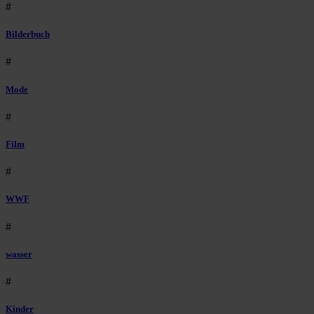
#
Bilderbuch
#
Mode
#
Film
#
WWF
#
wasser
#
Kinder