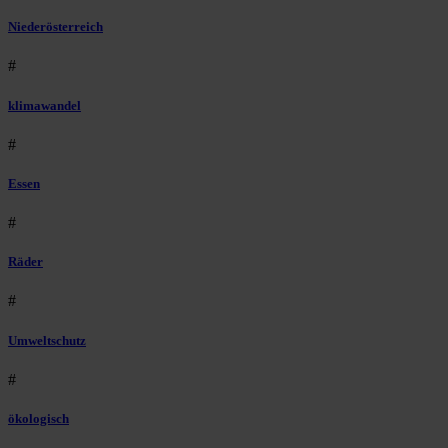
Niederösterreich
#
klimawandel
#
Essen
#
Räder
#
Umweltschutz
#
ökologisch