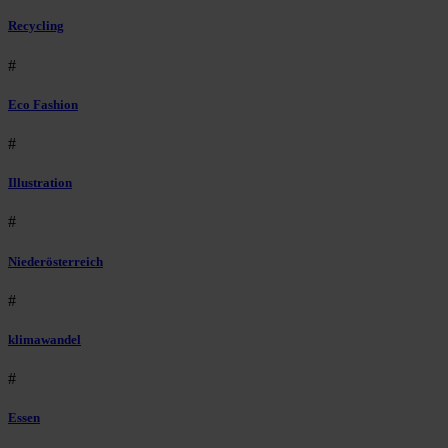
Recycling
#
Eco Fashion
#
Illustration
#
Niederösterreich
#
klimawandel
#
Essen