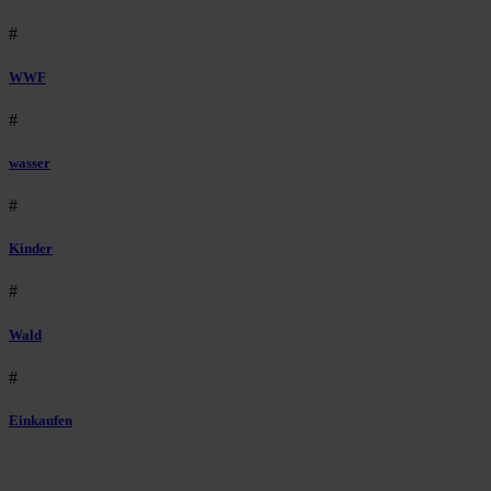
#
WWF
#
wasser
#
Kinder
#
Wald
#
Einkaufen