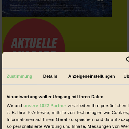
Zustimmung
Details
Anzeigeneinstellungen
Üb
Coverstory
GROSSER WIRBEL um Versuche, den Ozean und
Verantwortungsvoller Umgang mit Ihren Daten
seine Bewegungen festzuhalten.
Wir und
unsere 1022 Partner
verarbeiten Ihre persönlichen 
z. B. Ihre IP-Adresse, mithilfe von Technologien wie Cookies
Außerdem im Heft
Informationen auf Ihrem Gerät zu speichern und darauf zuzu
RISKANT:
Wenn Meeres- und Wildvögel im
so personalisierte Werbung und Inhalte, Messungen von We
Freilandhühnerbetrieb vorbeischauen.