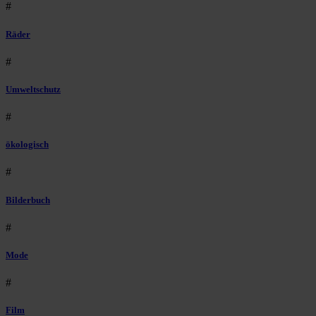
#
Räder
#
Umweltschutz
#
ökologisch
#
Bilderbuch
#
Mode
#
Film