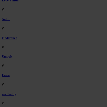
Lebensmittel
#
Natur
#
kinderbuch
#
Umwelt
#
Essen
#
nachhaltig
#