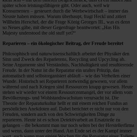
später schon leistungsfähigere gibt. Oder auch, weil wir
Konsumenten – gesteuert durch die Werbewirtschaft – immer das
Neuste haben müssen. Warum überhaupt, fragt Heckl und zitiert
Willhelm Herschel, der die Frage König Georges III., was es denn
so Neues gäbe, mit dieser Gegenfrage beantwortet: „Has His
Majesty understood the old stuff yet?“
Reparieren – ein ökologischer Beitrag, der Freude bereitet
Philosophisch und naturwissenschaftlich arbeitet der Physiker den
Sinn und Zweck des Reparierens, Recycling und Upcycling ab.
Seine Argumente sind Verständnis, Nachhaltigkeit und resultierende
Freude. In der Natur ist die Reparatur ein uraltes Prinzip, das
automatisch und selbstorganisiert abläuft – wie das Verheilen einer
Wunde. Historisch sei Reparieren notwendig gewesen, vor allem
während und nach Kriegen sind Ressourcen knapp gewesen. Heute
stehen wir wieder vor einem Ressourcenmangel, der vor allem vom
Bevölkerungs- und Wohlstandswachstum verursacht ist. Die
Theorie der Reparaturkultur hellt er mit einem reichen Fundus an
persönlichen Anekdoten auf. Dabei berichtet er nicht nur von den
Freuden, sondern auch von den Schwierigkeiten Dinge zu
reparieren. Heute ist es schon Detektivarbeit an Ersatzteile zu
gelangen – die bekommt man nur noch selten bei der Herstellerfirma
und wenn, dann unter der Hand. Am Ende sei es der Kampf immer
wert, auch wenn man einige Wochen für die Reparatur einer Toilette