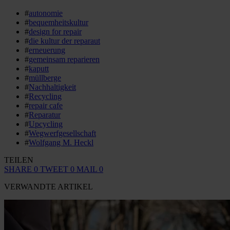
#
autonomie
#
bequemheitskultur
#
design for repair
#
die kultur der reparaut
#
erneuerung
#
gemeinsam reparieren
#
kaputt
#
müllberge
#
Nachhaltigkeit
#
Recycling
#
repair cafe
#
Reparatur
#
Upcycling
#
Wegwerfgesellschaft
#
Wolfgang M. Heckl
TEILEN
SHARE
0
TWEET
0
MAIL
0
VERWANDTE ARTIKEL