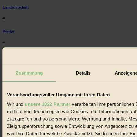
Landwirtschaft
#
Design
#
Regional
#
Zustimmung
Details
Anzeigene
Garten
#
Verantwortungsvoller Umgang mit Ihren Daten
Recycling
Wir und
unsere 1022 Partner
verarbeiten Ihre persönlichen 
mithilfe von Technologien wie Cookies, um Informationen au
#
zuzugreifen und so personalisierte Werbung und Inhalte, M
Zielgruppenforschung sowie Entwicklung von Angeboten zu e
Eco Fashion
wer Ihre Daten für welche Zwecke nutzt. Sie können Ihre Einw