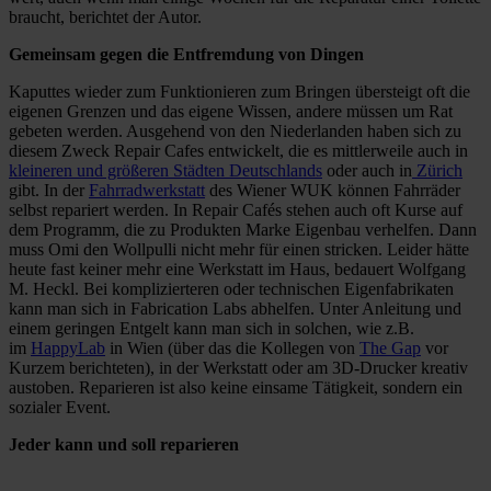
braucht, berichtet der Autor.
Gemeinsam gegen die Entfremdung von Dingen
Kaputtes wieder zum Funktionieren zum Bringen übersteigt oft die
eigenen Grenzen und das eigene Wissen, andere müssen um Rat
gebeten werden. Ausgehend von den Niederlanden haben sich zu
diesem Zweck Repair Cafes entwickelt, die es mittlerweile auch in
kleineren und größeren Städten Deutschlands
oder auch in
Zürich
gibt. In der
Fahrradwerkstatt
des Wiener WUK können Fahrräder
selbst repariert werden. In Repair Cafés stehen auch oft Kurse auf
dem Programm, die zu Produkten Marke Eigenbau verhelfen. Dann
muss Omi den Wollpulli nicht mehr für einen stricken. Leider hätte
heute fast keiner mehr eine Werkstatt im Haus, bedauert Wolfgang
M. Heckl. Bei komplizierteren oder technischen Eigenfabrikaten
kann man sich in Fabrication Labs abhelfen. Unter Anleitung und
einem geringen Entgelt kann man sich in solchen, wie z.B.
im
HappyLab
in Wien (über das die Kollegen von
The Gap
vor
Kurzem berichteten), in der Werkstatt oder am 3D-Drucker kreativ
austoben. Reparieren ist also keine einsame Tätigkeit, sondern ein
sozialer Event.
Jeder kann und soll reparieren