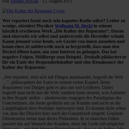
von
Yasmin Nowak
·
12. August 2013
Wer repariert heute noch sein kaputtes Radio selbst? Leider zu
wenige, attestiert Physiker
Wolfgang M. Heckl
in seinem
kürzlich erschienen Werk „Die Kultur der Reparatur“. Daran
sind einerseits wir selbst und andererseits die Hersteller schuld.
Kaum jemand wisse heute, wie Geräte von innen aussehen und
kaum eines ist mittlerweile noch so hergestellt, dass man den
Deckel öffnen kann, um zum Inneren zu gelangen. Das hat
negative Folgen. Müllberge zum Beispiel. Deshalb plädoyiert er
für ein Ende der Bequemheitskultur und eine Renaissance der
Kultur der Reparatur.
„Wer repariert, setzt sich mit Dingen auseinander, begreift die Welt
…“, philosophiert der Autor in seinem ersten Kapitel. Beim
Reparieren von Dingen geht es also um viel Größeres. Dabei
begreift man nicht nur die Welt, sondern kann steuern, was Anbieter
in ihre Regale stellen – idealerweise entgegen des Paradigmas der
Unternehmen, die heute großteils nur an Rendite und nicht an die
Langlebigkeit ihrer Produkte interessiert sind. Es kommt nicht selten
vor, dass der Drucker kurz nach der Garantiezeit eingeht. Geplante
Obsoleszenz nennt man dieses Phänomen. In so manchen Fällen
passiert das auf Wunsch des Kunden, denn ein Gerät soll möglichst
klein sein – mit dem bitteren Beigeschmack, dass es ein halbes Jahr