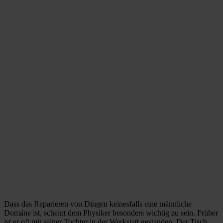
Dass das Reparieren von Dingen keinesfalls eine männliche
Domäne ist, scheint dem Physiker besonders wichtig zu sein. Früher
ist er oft mit seiner Tochter in der Werkstatt gestanden. Der Tisch,