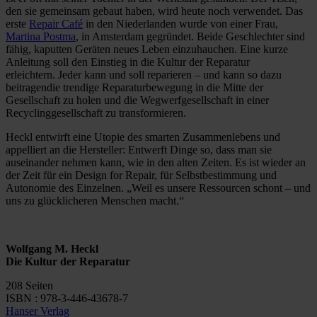
den sie gemeinsam gebaut haben, wird heute noch verwendet. Das
erste
Repair Café
in den Niederlanden wurde von einer Frau,
Martina Postma
, in Amsterdam gegründet. Beide Geschlechter sind
fähig, kaputten Geräten neues Leben einzuhauchen. Eine kurze
Anleitung soll den Einstieg in die Kultur der Reparatur
erleichtern. Jeder kann und soll reparieren – und kann so dazu
beitragendie trendige Reparaturbewegung in die Mitte der
Gesellschaft zu holen und die Wegwerfgesellschaft in einer
Recyclinggesellschaft zu transformieren.
Heckl entwirft eine Utopie des smarten Zusammenlebens und
appelliert an die Hersteller: Entwerft Dinge so, dass man sie
auseinander nehmen kann, wie in den alten Zeiten. Es ist wieder an
der Zeit für ein Design for Repair, für Selbstbestimmung und
Autonomie des Einzelnen. „Weil es unsere Ressourcen schont – und
uns zu glücklicheren Menschen macht.“
Wolfgang M. Heckl
Die Kultur der Reparatur
208 Seiten
ISBN : 978-3-446-43678-7
Hanser Verlag