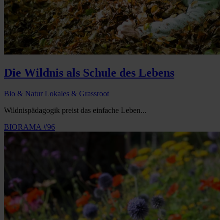
Die Wildnis als Schule des Lebens
Bio & Natur
Lokales & Grassroot
Wildnispädagogik preist das einfache Leben...
BIORAMA #96