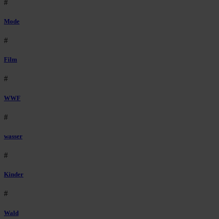
#
Mode
#
Film
#
WWF
#
wasser
#
Kinder
#
Wald