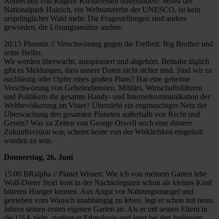
Abbrechen von Rügens Kreidefelsen unterbinden? Selbst der
Nationalpark Hainich, ein Weltnaturerbe der UNESCO, ist kein
ursprünglicher Wald mehr. Die Fragestellungen sind andere
geworden, die Lösungsansätze andere.
20:15 Phoenix // Verschwörung gegen die Freiheit: Big Brother und
seine Helfer.
Wir werden überwacht, ausspioniert und abgehört. Beinahe täglich
gibt es Meldungen, dass unsere Daten nicht sicher sind. Sind wir zu
nachlässig oder Opfer eines großen Plans? Hat eine geheime
Verschwörung von Geheimdiensten, Militärs, Wirtschaftsführern
und Politikern die gesamte Handy- und Internetkommunikation der
Weltbevölkerung im Visier? Überzieht ein engmaschiges Netz der
Überwachung den gesamten Planeten außerhalb von Recht und
Gesetz? Was zu Zeiten von George Orwell noch eine düstere
Zukunftsvision war, scheint heute von der Wirklichkeit eingeholt
worden zu sein.
Donnerstag, 26. Juni
15:00 BRalpha // Planet Wissen: Wie ich von meinem Garten lebe
Wolf-Dieter Storl lernt in der Nachkriegszeit schon als kleines Kind
bitteren Hunger kennen. Aus Angst vor Nahrungsmangel und
getrieben vom Wunsch unabhängig zu leben, legt er schon mit neun
Jahren seinen ersten eigenen Garten an. Als er mit seinen Eltern in
die USA zieht, studiert er Ethnologie und lernt bei den Indianern