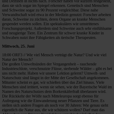
und Delfinen in nichts nach. Forscher haben vor kurzem festgestellt,
dass sie sich sogar im Spiegel erkennen. Genetisch sind Menschen
und Schweine sogar zu 90 Prozent vergleichbar. Diese nahe
Verwandtschaft wird etwa in der Medizin genutzt: Forscher arbeiten
daran, Schweine zu züchten, deren Organe an kranke Menschen
gespendet werden sollen. Ein spektakuläres wie umstrittenes
Forschungsprojekt. Außerdem sind Schweine auch sehr einfühlsame
und neugierige Tiere. Ein Zentrum für schwer kranke Kinder in
Schwaben nutzt ihre Fähigkeiten als tierische Therapeuten.
Mittwoch, 25. Juni
18:00 ORF3 // Wie viel Mensch verträgt die Natur? Und wie viel
Natur der Mensch?
Die großen Umweltsünden der Vergangenheit – rauchende
Industrieschlote, verschmutzte Flüsse, sterbende Wälder – gibt es bei
uns nicht mehr. Haben wir unsere Lektion gelernt? Umwelt- und
Naturschutz sind längst in der Mitte der Gesellschaft angekommen.
Mitunter scheint es gar, wir schießen über das Ziel hinaus. Viele
Menschen sind irritiert, wenn sie sehen, wie der Bayerische Wald im
Namen des Naturschutzes dem Borkenkäferfraß überlassen wird.
Die Rückkehr der Wölfe nach Mitteleuropa sorgt ebenso für
Aufregung wie die Einwanderung neuer Pflanzen und Tiere. Es
stellen sich andere Fragen als noch vor 30 Jahren: Wie genau sieht
eigentlich die Natur aus, die wir schützen wollen? Darf man das