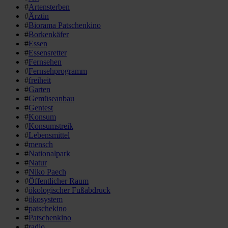
#
Artensterben
#
Ärztin
#
Biorama Patschenkino
#
Borkenkäfer
#
Essen
#
Essensretter
#
Fernsehen
#
Fernsehprogramm
#
freiheit
#
Garten
#
Gemüseanbau
#
Gentest
#
Konsum
#
Konsumstreik
#
Lebensmittel
#
mensch
#
Nationalpark
#
Natur
#
Niko Paech
#
Öffentlicher Raum
#
ökologischer Fußabdruck
#
ökosystem
#
patschekino
#
Patschenkino
#
radio