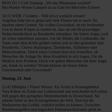
09:05 Ö1 // Café Sonntag: „Wo das Misstrauen wuchert“
Bio-Pionier Werner Lampert ist zu Gast bei Mercedes Echerer
16:15 WDR // Gentest – Will ich es wirklich wissen?
Angelina Jolie hat es getan und viele Frauen tun es auch: Sie
machen einen Gentest. Sie wollen Gewissheit, ob ein bestimmtes
Gen in ihrem Körper so mutiert ist, dass sie mit 60-prozentiger
Wahrscheinlichkeit an Brustkrebs erkranken. Sie haben Angst, weil
sie schon miterleben mussten, wie die Mutter, die Großmutter, die
Tante unter dem Krebs gelitten haben und an ihm gestorben sind.
Brustkrebs, Chorea Huntington, Darmkrebs, Alzheimer oder
Mukoviszidose. Durch einen Gentest lässt sich feststellen, ob
Menschen die Anlage für diese Krankheit in sich tragen. Für die
Medizin kein Problem. Doch wie gehen Menschen mit ihrer Angst
um, krank zu werden? Womit können sie besser leben:
Unwissenheit oder Gewissheit?
Montag, 23. Juni
21:45 BRalpha // Planet Wissen: Als Ärztin in Krisengebieten
Vera Kühne ist Ärztin aus Leidenschaft und entscheidet sich schon
früh gegen den geregelten Medizinbetrieb in Deutschland. Sie
arbeitet lieber in den Krisengebieten der Welt. Dort hat die
Medizinerin das Gefühl, wirklich helfen zu können. Zwischen
Bombenangriffen und tragischen Patientenschicksalen gerät sie