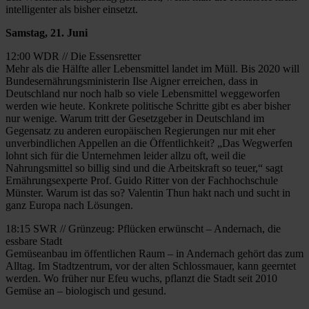
intelligenter als bisher einsetzt.
Samstag, 21. Juni
12:00 WDR // Die Essensretter
Mehr als die Hälfte aller Lebensmittel landet im Müll. Bis 2020 will
Bundesernährungsministerin Ilse Aigner erreichen, dass in
Deutschland nur noch halb so viele Lebensmittel weggeworfen
werden wie heute. Konkrete politische Schritte gibt es aber bisher
nur wenige. Warum tritt der Gesetzgeber in Deutschland im
Gegensatz zu anderen europäischen Regierungen nur mit eher
unverbindlichen Appellen an die Öffentlichkeit? „Das Wegwerfen
lohnt sich für die Unternehmen leider allzu oft, weil die
Nahrungsmittel so billig sind und die Arbeitskraft so teuer,“ sagt
Ernährungsexperte Prof. Guido Ritter von der Fachhochschule
Münster. Warum ist das so? Valentin Thun hakt nach und sucht in
ganz Europa nach Lösungen.
18:15 SWR // Grünzeug: Pflücken erwünscht – Andernach, die
essbare Stadt
Gemüseanbau im öffentlichen Raum – in Andernach gehört das zum
Alltag. Im Stadtzentrum, vor der alten Schlossmauer, kann geerntet
werden. Wo früher nur Efeu wuchs, pflanzt die Stadt seit 2010
Gemüse an – biologisch und gesund.