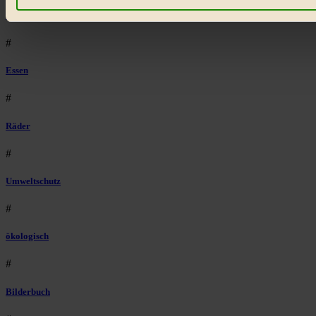
klimawandel
#
Essen
#
Räder
#
Umweltschutz
#
ökologisch
#
Bilderbuch