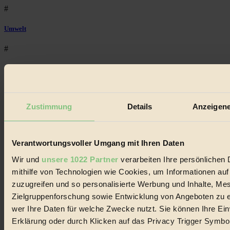
#
Umwelt
#
Essen
#
Zustimmung
Details
Anzeigene
nachhaltig
#
Verantwortungsvoller Umgang mit Ihren Daten
Landwirtschaft
Wir und
unsere 1022 Partner
verarbeiten Ihre persönlichen 
#
mithilfe von Technologien wie Cookies, um Informationen au
zuzugreifen und so personalisierte Werbung und Inhalte, M
Design
Zielgruppenforschung sowie Entwicklung von Angeboten zu e
wer Ihre Daten für welche Zwecke nutzt. Sie können Ihre Einw
#
Erklärung oder durch Klicken auf das Privacy Trigger Symbo
Regional