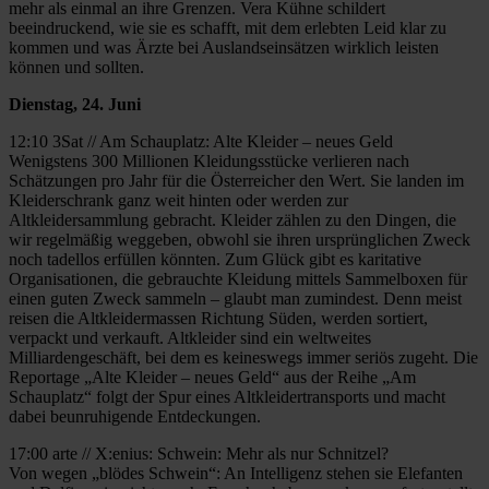
mehr als einmal an ihre Grenzen. Vera Kühne schildert
beeindruckend, wie sie es schafft, mit dem erlebten Leid klar zu
kommen und was Ärzte bei Auslandseinsätzen wirklich leisten
können und sollten.
Dienstag, 24. Juni
12:10 3Sat // Am Schauplatz: Alte Kleider – neues Geld
Wenigstens 300 Millionen Kleidungsstücke verlieren nach
Schätzungen pro Jahr für die Österreicher den Wert. Sie landen im
Kleiderschrank ganz weit hinten oder werden zur
Altkleidersammlung gebracht. Kleider zählen zu den Dingen, die
wir regelmäßig weggeben, obwohl sie ihren ursprünglichen Zweck
noch tadellos erfüllen könnten. Zum Glück gibt es karitative
Organisationen, die gebrauchte Kleidung mittels Sammelboxen für
einen guten Zweck sammeln – glaubt man zumindest. Denn meist
reisen die Altkleidermassen Richtung Süden, werden sortiert,
verpackt und verkauft. Altkleider sind ein weltweites
Milliardengeschäft, bei dem es keineswegs immer seriös zugeht. Die
Reportage „Alte Kleider – neues Geld“ aus der Reihe „Am
Schauplatz“ folgt der Spur eines Altkleidertransports und macht
dabei beunruhigende Entdeckungen.
17:00 arte // X:enius: Schwein: Mehr als nur Schnitzel?
Von wegen „blödes Schwein“: An Intelligenz stehen sie Elefanten