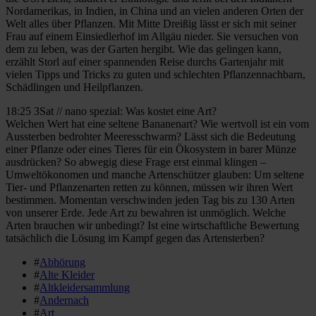
Nordamerikas, in Indien, in China und an vielen anderen Orten der
Welt alles über Pflanzen. Mit Mitte Dreißig lässt er sich mit seiner
Frau auf einem Einsiedlerhof im Allgäu nieder. Sie versuchen von
dem zu leben, was der Garten hergibt. Wie das gelingen kann,
erzählt Storl auf einer spannenden Reise durchs Gartenjahr mit
vielen Tipps und Tricks zu guten und schlechten Pflanzennachbarn,
Schädlingen und Heilpflanzen.
18:25 3Sat // nano spezial: Was kostet eine Art?
Welchen Wert hat eine seltene Bananenart? Wie wertvoll ist ein vom
Aussterben bedrohter Meeresschwarm? Lässt sich die Bedeutung
einer Pflanze oder eines Tieres für ein Ökosystem in barer Münze
ausdrücken? So abwegig diese Frage erst einmal klingen –
Umweltökonomen und manche Artenschützer glauben: Um seltene
Tier- und Pflanzenarten retten zu können, müssen wir ihren Wert
bestimmen. Momentan verschwinden jeden Tag bis zu 130 Arten
von unserer Erde. Jede Art zu bewahren ist unmöglich. Welche
Arten brauchen wir unbedingt? Ist eine wirtschaftliche Bewertung
tatsächlich die Lösung im Kampf gegen das Artensterben?
#
Abhörung
#
Alte Kleider
#
Altkleidersammlung
#
Andernach
#
Art