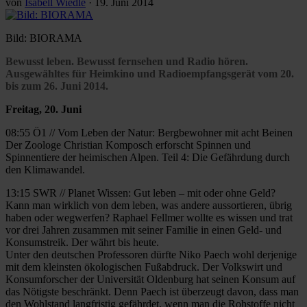
von
Isabell Wiedle
·
19. Juni 2014
Bild: BIORAMA
Bewusst leben. Bewusst fernsehen und Radio hören.
Ausgewähltes für Heimkino und Radioempfangsgerät vom 20.
bis zum 26. Juni 2014.
Freitag, 20. Juni
08:55 Ö1 // Vom Leben der Natur: Bergbewohner mit acht Beinen
Der Zoologe Christian Komposch erforscht Spinnen und
Spinnentiere der heimischen Alpen. Teil 4: Die Gefährdung durch
den Klimawandel.
13:15 SWR // Planet Wissen: Gut leben – mit oder ohne Geld?
Kann man wirklich von dem leben, was andere aussortieren, übrig
haben oder wegwerfen? Raphael Fellmer wollte es wissen und trat
vor drei Jahren zusammen mit seiner Familie in einen Geld- und
Konsumstreik. Der währt bis heute.
Unter den deutschen Professoren dürfte Niko Paech wohl derjenige
mit dem kleinsten ökologischen Fußabdruck. Der Volkswirt und
Konsumforscher der Universität Oldenburg hat seinen Konsum auf
das Nötigste beschränkt. Denn Paech ist überzeugt davon, dass man
den Wohlstand langfristig gefährdet, wenn man die Rohstoffe nicht