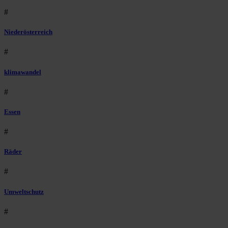
#
Niederösterreich
#
klimawandel
#
Essen
#
Räder
#
Umweltschutz
#