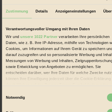
Erhalte in regelmäßigen Abständen die aktuellsten Artikel,
Gewinnspiele & Ausgaben übersichtlich aufbereitet vom
Zustimmung
Details
Anzeigeneinstellungen
Über
BIORAMA-Magazin per E-Mail.
Verantwortungsvoller Umgang mit Ihren Daten
Jetzt eintragen:
Wir und
unsere 1022 Partner
verarbeiten Ihre persönlichen
Daten, wie z. B. Ihre IP-Adresse, mithilfe von Technologien w
Cookies, um Informationen auf Ihrem Gerät zu speichern un
darauf zuzugreifen und so personalisierte Werbung und Inhal
Messungen von Werbung und Inhalten, Zielgruppenforschun
© 2026 Biorama GmbH
sowie Entwicklung von Angeboten zu ermöglichen. Sie
entscheiden darüber, wer Ihre Daten für welche Zwecke nutzt
Impressum & Disclaimer
Datenschutz
können Ihre Einwilligung jederzeit über die Cookie-Erklärung
Mediadaten
durch Klicken auf das Privacy Trigger Symbol ändern oder
widerrufen
Biorama steht für einen nachhaltigen Lebensstil und bewussten
Einwilligungsauswahl
Lebenswandel. Es ist eine moderne Plattform für Ideen, Menschen
Notwendig
und Produkte, ein Leitfaden im schnell wachsenden Markt des
Wenn Sie es erlauben, würden wir auch gerne:
Handels mit Bioprodukten, des Fair-Trade sowie der Branche
alternativer Energien.
Informationen über Ihre geografische Lage erfassen,