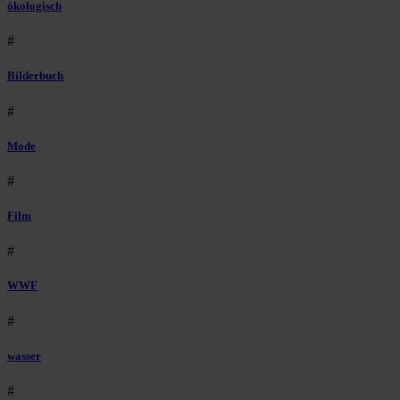
ökologisch
#
Bilderbuch
#
Mode
#
Film
#
WWF
#
wasser
#