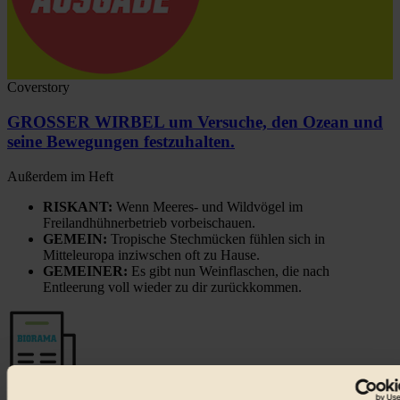
Coverstory
GROSSER WIRBEL um Versuche, den Ozean und
seine Bewegungen festzuhalten.
Außerdem im Heft
RISKANT:
Wenn Meeres- und Wildvögel im
Freilandhühnerbetrieb vorbeischauen.
GEMEIN:
Tropische Stechmücken fühlen sich in
Mitteleuropa inziwschen oft zu Hause.
GEMEINER:
Es gibt nun Weinflaschen, die nach
Entleerung voll wieder zu dir zurückkommen.
Der BIORAMA-Newsletter