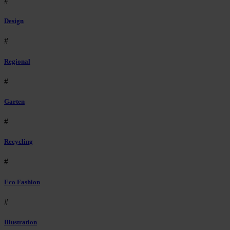
#
Design
#
Regional
#
Garten
#
Recycling
#
Eco Fashion
#
Illustration