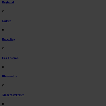
Regional
#
Garten
#
Recycling
#
Eco Fashion
#
Illustration
#
Niederösterreich
#