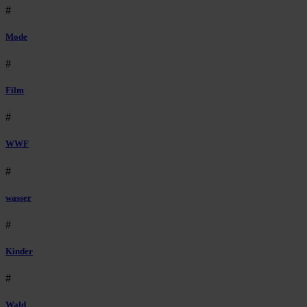
#
Mode
#
Film
#
WWF
#
wasser
#
Kinder
#
Wald