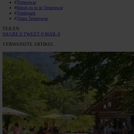
#
Temeswar
#
things to to in Temeswar
#
Timișoara
#
Tipps Temeswar
TEILEN
SHARE
0
TWEET
0
MAIL
0
VERWANDTE ARTIKEL