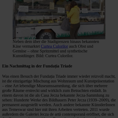
Neben dem über die Stadtgrenzen hinaus bekannten
Käse vermarktet
Curtea Culorilor
auch Obst und
Gemüse – ohne Spritzmittel und synthetische
Kunstdünger. Bild: Curtea Culorilor.
Ein Nachmittag in der Fundația Triade
Was einen Besuch der Fundația Triade immer wieder reizvoll macht,
ist die einzigartige Mischung aus Wohnraum und Kunstpräsentation
– eine Art lebendige Museumssammlung, die sich über mehrere
große Räume erstreckt und wirklich zum Betrachten einlädt. In
einem davon ist die als Casa Jecza bekannte Jecza-Sammlung zu
sehen: Hunderte Werke des Bildhauers Peter Jecza (1939–2009), die
permanent ausgestellt werden. Auch andere bekannte KünstlerInnen
aus Temeswar sind hier mit ihren Arbeiten vertreten. 2011 wurde
außerdem die Galeriei Jecza de artă contemporană eröffnet, die sich