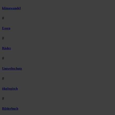
klimawandel
#
Essen
#
Räder
#
Umweltschutz
#
ökologisch
#
Bilderbuch