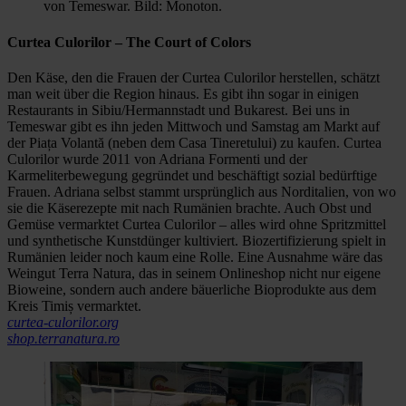
von Temeswar. Bild: Monoton.
Curtea Culorilor – The Court of Colors
Den Käse, den die Frauen der Curtea Culorilor herstellen, schätzt
man weit über die Region hinaus. Es gibt ihn sogar in einigen
Restaurants in Sibiu/Hermannstadt und Bukarest. Bei uns in
Temeswar gibt es ihn jeden Mittwoch und Samstag am Markt auf
der Piața Volantă (neben dem Casa Tineretului) zu kaufen. Curtea
Culorilor wurde 2011 von Adriana Formenti und der
Karmeliterbewegung gegründet und beschäftigt sozial bedürftige
Frauen. Adriana selbst stammt ursprünglich aus Norditalien, von wo
sie die Käserezepte mit nach Rumänien brachte. Auch Obst und
Gemüse vermarktet Curtea Culorilor – alles wird ohne Spritzmittel
und synthetische Kunstdünger kultiviert. Biozertifizierung spielt in
Rumänien leider noch kaum eine Rolle. Eine Ausnahme wäre das
Weingut Terra Natura, das in seinem Onlineshop nicht nur eigene
Bioweine, sondern auch andere bäuerliche Bioprodukte aus dem
Kreis Timiș vermarktet.
curtea-culorilor.org
shop.terranatura.ro