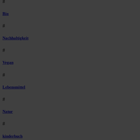
#
Bio
#
Nachhaltigkeit
#
Vegan
#
Lebensmittel
#
Natur
#
kinderbuch