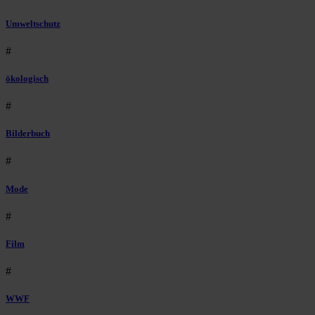
Umweltschutz
#
ökologisch
#
Bilderbuch
#
Mode
#
Film
#
WWF