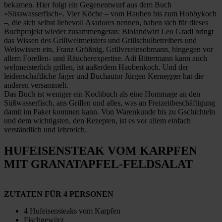
bekamen. Hier folgt ein Gegenentwurf aus dem Buch
»Süsswasserfisch«. Vier Köche – vom Hauben bis zum Hobbykoch
–, die sich selbst liebevoll Asadores nennen, haben sich für dieses
Buchprojekt wieder zusammengetan: Biolandwirt Leo Gradl bringt
das Wissen des Grillweltmeisters und Grillschulbetreibers und
Welswissen ein, Franz Größnig, Grillvereinsobmann, hingegen vor
allem Forellen- und Räucherexpertise. Adi Bittermann kann auch
weltmeisterlich grillen, ist außerdem Haubenkoch. Und der
leidenschaftliche Jäger und Buchautor Jürgen Kernegger hat die
anderen versammelt.
Das Buch ist weniger ein Kochbuch als eine Hommage an den
Süßwasserfisch, ans Grillen und alles, was an Freizeitbeschäftigung
damit im Paket kommen kann. Von Warenkunde bis zu Gschichteln
und dem wichtigsten, den Rezepten, ist es vor allem einfach
verständlich und lehrreich.
HUFEISENSTEAK VOM KARPFEN
MIT GRANATAPFEL-FELDSALAT
ZUTATEN FÜR 4 PERSONEN
4 Hufeisensteaks vom Karpfen
Fischgewürz