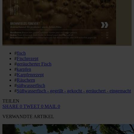
#
fisch
#
Fischrezept
#
geräucherter Fisch
#
karpfen
#
Karpfenrezept
#
Räuchern
#
süßwasserfisch
#
Süßwasserfisch - gegrillt - gekocht - geräuchert - eingemacht
TEILEN
SHARE
0
TWEET
0
MAIL
0
VERWANDTE ARTIKEL