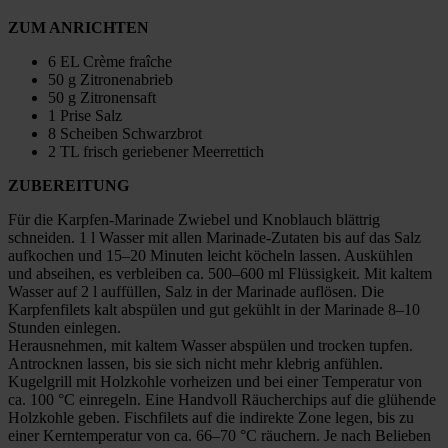
ZUM ANRICHTEN
6 EL Crème fraîche
50 g Zitronenabrieb
50 g Zitronensaft
1 Prise Salz
8 Scheiben Schwarzbrot
2 TL frisch geriebener Meerrettich
ZUBEREITUNG
Für die Karpfen-Marinade Zwiebel und Knoblauch blättrig
schneiden. 1 l Wasser mit allen Marinade-Zutaten bis auf das Salz
aufkochen und 15–20 Minuten leicht köcheln lassen. Auskühlen
und abseihen, es verbleiben ca. 500–600 ml Flüssigkeit. Mit kaltem
Wasser auf 2 l auffüllen, Salz in der Marinade auflösen. Die
Karpfenfilets kalt abspülen und gut gekühlt in der Marinade 8–10
Stunden einlegen.
Herausnehmen, mit kaltem Wasser abspülen und trocken tupfen.
Antrocknen lassen, bis sie sich nicht mehr klebrig anfühlen.
Kugelgrill mit Holzkohle vorheizen und bei einer Temperatur von
ca. 100 °C einregeln. Eine Handvoll Räucherchips auf die glühende
Holzkohle geben. Fischfilets auf die indirekte Zone legen, bis zu
einer Kerntemperatur von ca. 66–70 °C räuchern. Je nach Belieben