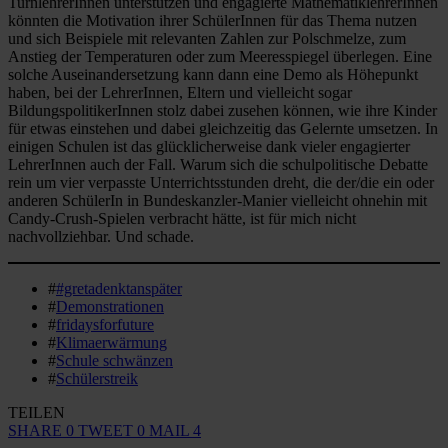
TurnlehrerInnen unterstützen und engagierte MathematiklehrerInnen
könnten die Motivation ihrer SchülerInnen für das Thema nutzen
und sich Beispiele mit relevanten Zahlen zur Polschmelze, zum
Anstieg der Temperaturen oder zum Meeresspiegel überlegen. Eine
solche Auseinandersetzung kann dann eine Demo als Höhepunkt
haben, bei der LehrerInnen, Eltern und vielleicht sogar
BildungspolitikerInnen stolz dabei zusehen können, wie ihre Kinder
für etwas einstehen und dabei gleichzeitig das Gelernte umsetzen. In
einigen Schulen ist das glücklicherweise dank vieler engagierter
LehrerInnen auch der Fall. Warum sich die schulpolitische Debatte
rein um vier verpasste Unterrichtsstunden dreht, die der/die ein oder
anderen SchülerIn in Bundeskanzler-Manier vielleicht ohnehin mit
Candy-Crush-Spielen verbracht hätte, ist für mich nicht
nachvollziehbar. Und schade.
#
#gretadenktanspäter
#
Demonstrationen
#
fridaysforfuture
#
Klimaerwärmung
#
Schule schwänzen
#
Schülerstreik
TEILEN
SHARE
0
TWEET
0
MAIL
4