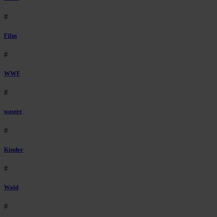
#
Film
#
WWF
#
wasser
#
Kinder
#
Wald
#