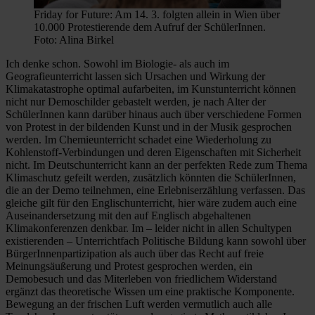
Friday for Future: Am 14. 3. folgten allein in Wien über
10.000 Protestierende dem Aufruf der SchülerInnen.
Foto: Alina Birkel
Ich denke schon. Sowohl im Biologie- als auch im
Geografieunterricht lassen sich Ursachen und Wirkung der
Klimakatastrophe optimal aufarbeiten, im Kunstunterricht können
nicht nur Demoschilder gebastelt werden, je nach Alter der
SchülerInnen kann darüber hinaus auch über verschiedene Formen
von Protest in der bildenden Kunst und in der Musik gesprochen
werden. Im Chemieunterricht schadet eine Wiederholung zu
Kohlenstoff-Verbindungen und deren Eigenschaften mit Sicherheit
nicht. Im Deutschunterricht kann an der perfekten Rede zum Thema
Klimaschutz gefeilt werden, zusätzlich könnten die SchülerInnen,
die an der Demo teilnehmen, eine Erlebniserzählung verfassen. Das
gleiche gilt für den Englischunterricht, hier wäre zudem auch eine
Auseinandersetzung mit den auf Englisch abgehaltenen
Klimakonferenzen denkbar. Im – leider nicht in allen Schultypen
existierenden – Unterrichtfach Politische Bildung kann sowohl über
BürgerInnenpartizipation als auch über das Recht auf freie
Meinungsäußerung und Protest gesprochen werden, ein
Demobesuch und das Miterleben von friedlichem Widerstand
ergänzt das theoretische Wissen um eine praktische Komponente.
Bewegung an der frischen Luft werden vermutlich auch alle