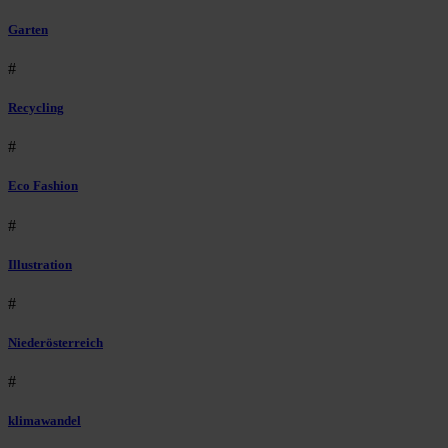
Garten
#
Recycling
#
Eco Fashion
#
Illustration
#
Niederösterreich
#
klimawandel