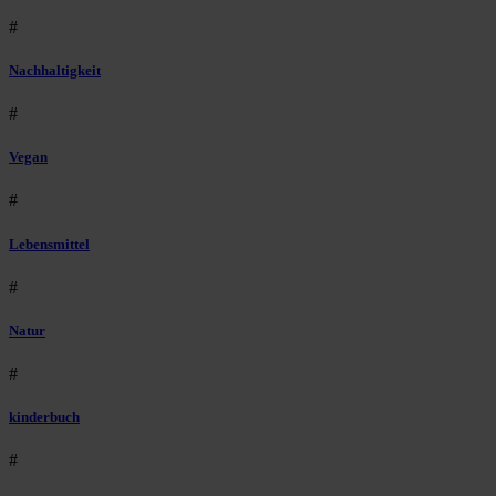
#
Nachhaltigkeit
#
Vegan
#
Lebensmittel
#
Natur
#
kinderbuch
#