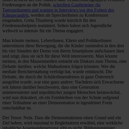
Forderungen an die Politik,
schreiben Gastbeiträge für
Tageszeitungen und warnen in Interviews vor den Folgen des
Klimawandels
, werden als SprecherInnen zu Konferenzen
eingeladen, Greta Thunberg wurde kürzlich für den
Friedensnobelpreis nominiert. Selten haben sich Jugendliche
weltweit so intensiv für ein Thema engagiert.
Man könnte meinen, LehrerInnen, Eltern und PolitikerInnen
unterstützen diese Bewegung, die die Kinder zumindest in den drei
bis vier Stunden der Demo von ihrem Smartphone aufschauen lässt
und zeigt, dass sie sich für diese Welt interessieren. Man könnte
meinen, in den Massenmedien entsteht ein Diskurs zum Thema, eine
Debatte darüber, welche Maßnahmen folgen könnten. Wer die
mediale Berichterstattung verfolgt hat, wurde enttäuscht. Die
Debatte, die durch die SchülerInnendemos in ganz Österreich
ausgelöst wurde, war eine ganz andere: Nachdem sich Erwachsene
seit Jahren darüber beschweren, dass eine Generation
uninteressierter und unpolitischer jungen Menschen heranwächst,
wird nun diskutiert, ob ein Fernbleiben von der Schule aufgrund
einer Teilnahme an einer Demonstration in irgendeiner Form
entschuldbar ist.
Der Tenor: Nein. Dass die Demonstrationen einen Grund und ein
Ziel haben, wird maximal in Begleitsätzen erwähnt, eine wirkliche
inhaltliche Auseinandersetzung gibt es nicht. Bildungsminister