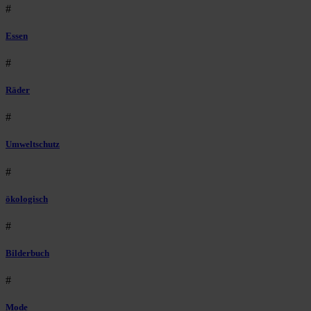
#
Essen
#
Räder
#
Umweltschutz
#
ökologisch
#
Bilderbuch
#
Mode