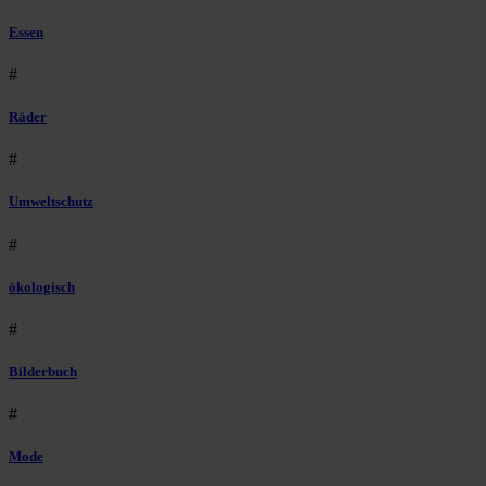
Essen
#
Räder
#
Umweltschutz
#
ökologisch
#
Bilderbuch
#
Mode