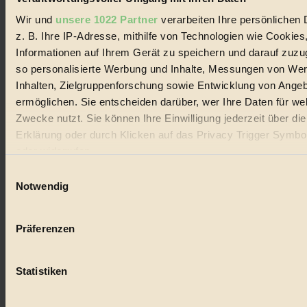
Wir und
unsere 1022 Partner
verarbeiten Ihre persönlichen 
z. B. Ihre IP-Adresse, mithilfe von Technologien wie Cookies
© 2026 Biorama GmbH
Informationen auf Ihrem Gerät zu speichern und darauf zuzu
so personalisierte Werbung und Inhalte, Messungen von We
Impressum & Disclaimer
Datenschutz
Inhalten, Zielgruppenforschung sowie Entwicklung von Ange
Mediadaten
ermöglichen. Sie entscheiden darüber, wer Ihre Daten für we
Zwecke nutzt. Sie können Ihre Einwilligung jederzeit über di
Biorama steht für einen nachhaltigen Lebensstil und bewussten
Lebenswandel. Es ist eine moderne Plattform für Ideen, Menschen
Erklärung oder durch Klicken auf das Privacy Trigger Symbo
und Produkte, ein Leitfaden im schnell wachsenden Markt des
oder widerrufen
Handels mit Bioprodukten, des Fair-Trade sowie der Branche
alternativer Energien.
Einwilligungsauswahl
Wenn Sie es erlauben, würden wir auch gerne:
Notwendig
Social Media
Informationen über Ihre geografische Lage erfassen, 
22.601 Fans auf Facebook
3.415 Follower auf Twitter
auf einige Meter genau sein können
Präferenzen
Folge uns auf Instagram
Ihr Gerät durch aktives Scannen nach bestimmten 
Themen
(Fingerprinting) identifizieren
#
Statistiken
Erfahren Sie mehr darüber, wie Ihre persönlichen Daten verar
Bio
werden, und legen Sie Ihre Präferenzen im
Abschnitt Einzel
fest.