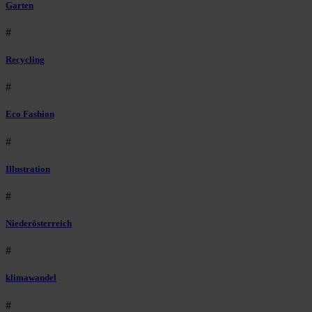
Garten
#
Recycling
#
Eco Fashion
#
Illustration
#
Niederösterreich
#
klimawandel
#