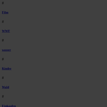
#
Film
#
WWF
#
wasser
#
Kinder
#
Wald
#
Einkaufen