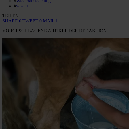
#
Wiederansiedelung
#
wisent
TEILEN
SHARE
0
TWEET
0
MAIL
1
VORGESCHLAGENE ARTIKEL DER REDAKTION