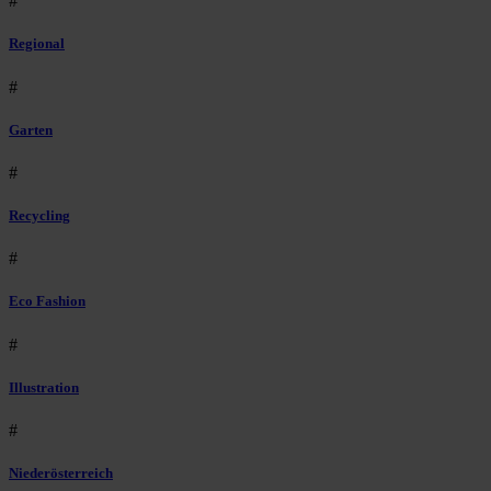
#
Regional
#
Garten
#
Recycling
#
Eco Fashion
#
Illustration
#
Niederösterreich