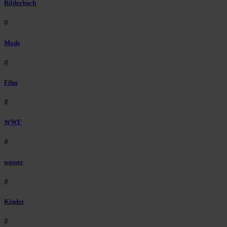
Bilderbuch
#
Mode
#
Film
#
WWF
#
wasser
#
Kinder
#