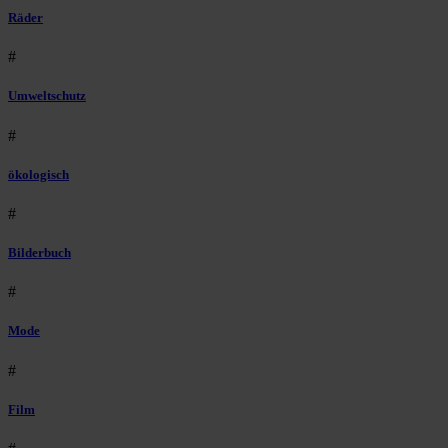
Räder
#
Umweltschutz
#
ökologisch
#
Bilderbuch
#
Mode
#
Film