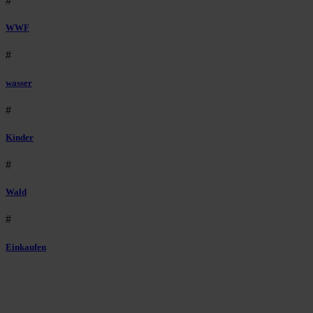
#
WWF
#
wasser
#
Kinder
#
Wald
#
Einkaufen