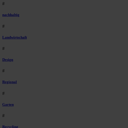
#
nachhaltig
#
Landwirtschaft
#
Design
#
Regional
#
Garten
#
Recycling