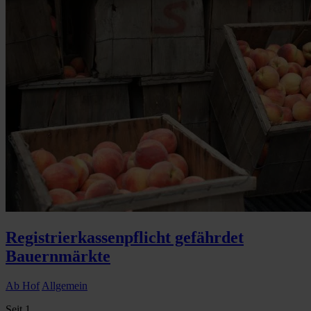
Registrierkassenpflicht gefährdet
Bauernmärkte
Ab Hof
Allgemein
Seit 1...