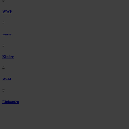
#
WWF
#
wasser
#
Kinder
#
Wald
#
Einkaufen