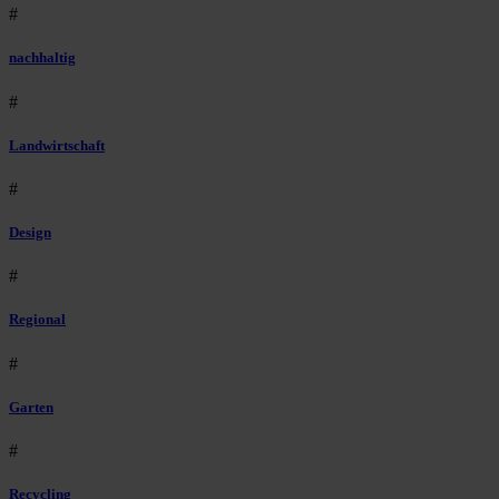
#
nachhaltig
#
Landwirtschaft
#
Design
#
Regional
#
Garten
#
Recycling