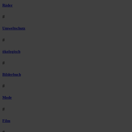
Räder
#
Umweltschutz
#
ökologisch
#
Bilderbuch
#
Mode
#
Film