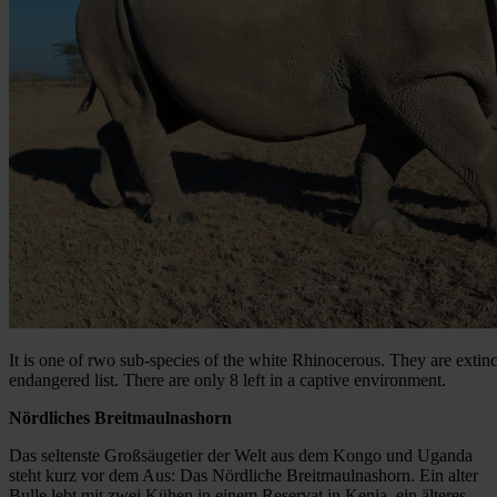
It is one of rwo sub-species of the white Rhinocerous. They are extinct
endangered list. There are only 8 left in a captive environment.
Nördliches Breitmaulnashorn
Das seltenste Großsäugetier der Welt aus dem Kongo und Uganda
steht kurz vor dem Aus: Das Nördliche Breitmaulnashorn. Ein alter
Bulle lebt mit zwei Kühen in einem Reservat in Kenia, ein älteres