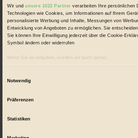
Wir und
unsere 1022 Partner
verarbeiten Ihre persönlichen D
Technologien wie Cookies, um Informationen auf Ihrem Gerät
personalisierte Werbung und Inhalte, Messungen von Werbun
Als die Tiere den Truppenübungsplatz
Entwicklung von Angeboten zu ermöglichen. Sie entscheiden 
Sie können Ihre Einwilligung jederzeit über die Cookie-Erklä
verließen
Symbol ändern oder widerrufen
Bio & Natur
Wenn Sie es erlauben, würden wir auch gerne:
Wie sollen sich Mensch und Wolf künftig die Natur teilen?...
Informationen über Ihre geografische Lage erfassen, 
BIORAMA #81
Ihr Gerät durch aktives Scannen nach bestimmten Merk
Einwilligungsauswahl
Notwendig
Erfahren Sie mehr darüber, wie Ihre persönlichen Daten vera
Abschnitt Einzelheiten
fest.
Präferenzen
BIORAMA.eu verwendet Cookies
biorama.eu
ist werbefinanziert und deswegen für dich ko
Statistiken
Cookies, um etwa selbst anonymisierte Statistiken dazu aus
ankommen, Inhalte wie Videos von externen Plattformen an
auszuspielen.
Mehr erfahren
.
Marketing