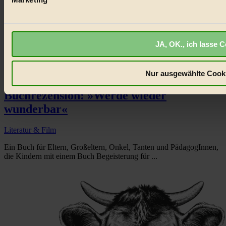
Bist du damit einverstanden?
JA, OK., ich lasse C
Nur ausgewählte Cooki
Buchrezension: »Werde wieder
wunderbar«
Literatur & Film
Ein Buch für Eltern, Großeltern, Onkel, Tanten und PädagogInnen,
die Kindern mit einem Buch Begeisterung für ...