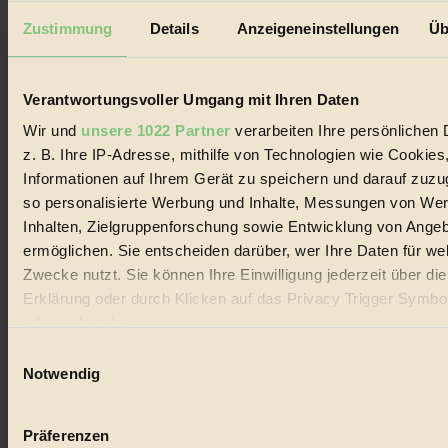
BIORAMA Niederösterreich #11
Seitennummerierung
Vorherige
1
2
3
…
10
Nächste
Zustimmung
Details
Anzeigeneinstellungen
Üb
der
Beiträge
Verantwortungsvoller Umgang mit Ihren Daten
Wir und
unsere 1022 Partner
verarbeiten Ihre persönlichen 
z. B. Ihre IP-Adresse, mithilfe von Technologien wie Cookies
Informationen auf Ihrem Gerät zu speichern und darauf zuzu
so personalisierte Werbung und Inhalte, Messungen von We
Inhalten, Zielgruppenforschung sowie Entwicklung von Ange
ermöglichen. Sie entscheiden darüber, wer Ihre Daten für we
Zwecke nutzt. Sie können Ihre Einwilligung jederzeit über di
Erklärung oder durch Klicken auf das Privacy Trigger Symbo
oder widerrufen
Einwilligungsauswahl
Wenn Sie es erlauben, würden wir auch gerne:
Notwendig
Informationen über Ihre geografische Lage erfassen, 
auf einige Meter genau sein können
Präferenzen
Ihr Gerät durch aktives Scannen nach bestimmten 