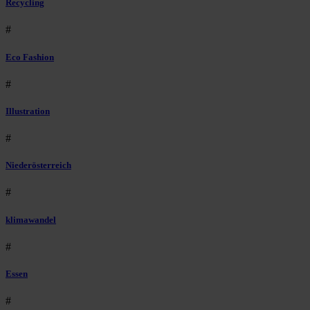
Recycling
#
Eco Fashion
#
Illustration
#
Niederösterreich
#
klimawandel
#
Essen
#