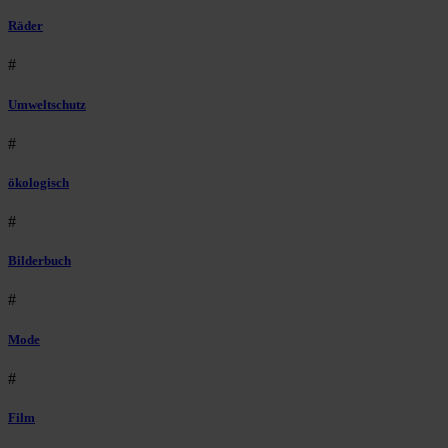
Räder
#
Umweltschutz
#
ökologisch
#
Bilderbuch
#
Mode
#
Film