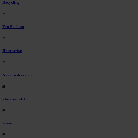
Recycling
#
Eco Fashion
#
Illustration
#
Niederösterreich
#
klimawandel
#
Essen
#