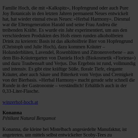
Familie Hoch, die mit »Kalkspitz«, Hopfengrund oder auch Pure
Joy Botanicals in den letzten Jahren permanent Neues entwickelt
hat, hat wieder einmal etwas Neues: »Herbal Harmony«. Diesmal
war die Elterngeneration Harald und seine Frau Andrea die
treibenden Kräfte. Es wurde ein Jahr experimentiert, um aus den
verschiedenen Produkten des Hofs einen runden alkoholfreien
Drink zu kreieren: Basis ist das alkoholfreie Bier von Hopfengrund
(Christoph und Julie Hoch), dazu kommen Kräuter –
Holunderblüten, Lavendel, Rosenblüten und Zitronenverbene – aus
dem Bio-Kräutergarten von Daniela Hoch (Biokosmetik »Floriena«)
und dazu Traubensaft und Verjus. Das Ergebnis ist rund, vollmundig
und intensiv. Es gibt eine kräftige Süße, florale Tiefe, elegante
Kräuter, aber auch Säure und Bitterkeit vom Verjus und Cremigkeit
von der Bierbasis. »Herbal Harmony« macht gerade sehr schnell die
Runde in der Gastronomie – verständlich! Erhältlich auch in der
0,33-Liter-Flasche.
winzerhof-hoch.at
Konanna
Pétillant Natural Bergamot
Konanna, die kleine bei Mistelbach angesiedelte Manufaktur, ist
angetreten, um mittels selbst entwickelter Scoby-Tees zu