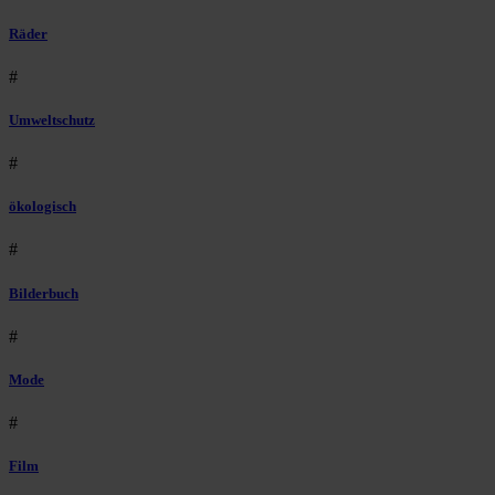
Räder
#
Umweltschutz
#
ökologisch
#
Bilderbuch
#
Mode
#
Film