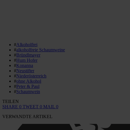
#
Alkoholfrei
#
alkoholfreie Schaumweine
#
Bründlmayer
#
Hum Hofer
#
Konanna
#
Neustifter
#
Niederösterreich
#
ohne Alkohol
#
Peter & Paul
#
Schaumwein
TEILEN
SHARE
0
TWEET
0
MAIL
0
VERWANDTE ARTIKEL