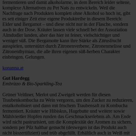
fermentieren und damit alkoholarme, in dem Bereich leider seltene,
komplexe Alternativen zu Pet Nats zu entwickeln. Weil die
Nachfrage nach Produkten komplett ohne Alkohol so hoch ist, gibt
es seit einiger Zeit eine eigene Produktreihe in diesem Bereich:
Elder und Bergamot – und diese nicht nur in der Flasche, sondern
auch in der Dose. Kräuter lassen viele schnell bei der Assoziation
Almdudler landen, aber das hier ist feiner, vielschichtiger und
weniger süß. Die Bergamotte kann ihre Stärke als Zitrusfrucht
ausspielen, unterstützt durch Zitronenverbene, Zitronenmelisse und
Zitronenthymian, die alle ihren eigenen süß-herben Charakter
einbringen. Gelungen.
konanna.at
Gut Hardegg
Embrizzo & Bio-Sparkling-Tea
Grüner Veltliner, Merlot und Zweigelt werden für diesen
Traubenkombucha zu Wein vergoren, um den Zucker zu reduzieren,
entalkoholisiert und dann mit frischem Traubensaft zu Kombucha
fermentiert. Kräuter wie Hibiskus, Hagebutte und weitere sowie
Mühlviertler Hopfen runden das Geschmackserlebnis ab. Am Ende
wird nicht pasteurisiert, um die Komplexität der Aromen zu sichern,
sondern per Pilz haltbar gemacht (deswegen ist das Produkt auch
nicht biozertifiziert) und trüb abgefüllt. Erhältlich auch in Weiß mit