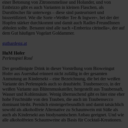
einer Betonung von Zitronenmelisse und Holunder, und von
Embrizzo gibt es auch Varianten in kleinen Flaschen, als
Durstlöscher für unterwegs – diese sind pasteurisiert und
biozertifiziert. Wie die Sorte »Weißer Tee & Ingwer«, bei der der
Hopfen stärker durchkommt und damit auch Radler-FreundInnen
abholen sollte. Benannt sind alle nach »Emberiza citrinella«, der auf
dem Gut häufigen Vogelart Goldammer.
guthardegg.at
HuM Hofer
Perlenspiel Rosé
Der geradlinigste Drink in dieser Vorstellung vom Bioweingut
Hofer aus Auersthal erinnert nicht zufällig in der gesamten
Anmutung an Kindersekt – eine Bezeichnung, die bei der weißen
Variante des Perlenspiels auch so draufsteht. Traubensecco, in der
weißen Variante aus Blütenmuskateller, hergestellt aus Traubensaft,
Wasser und Kohlensäure. Wenig überraschend gibt es hier eine eher
hohe Fruchtsüße von den Trauben, die auch im Traubensecco
dominant bleibt. Preislich einsteigerfreundlich und damit tatsächlich
sowohl als alkoholfreie Alternative zu Schaumwein mit Süße als
auch als Kindersekt aus biodynamischem Anbau geeignet. Und wie
alle alkoholfreien Schaumweine als Basis für Cocktail-Kreationen.