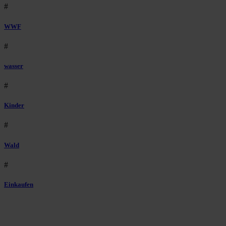
#
WWF
#
wasser
#
Kinder
#
Wald
#
Einkaufen