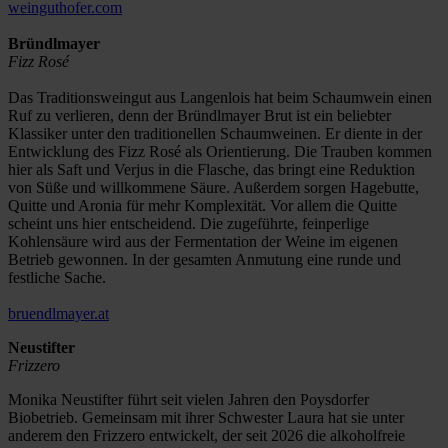
weinguthofer.com
Bründlmayer
Fizz Rosé
Das Traditionsweingut aus Langenlois hat beim Schaumwein einen
Ruf zu verlieren, denn der Bründlmayer Brut ist ein beliebter
Klassiker unter den traditionellen Schaumweinen. Er diente in der
Entwicklung des Fizz Rosé als Orientierung. Die Trauben kommen
hier als Saft und Verjus in die Flasche, das bringt eine Reduktion
von Süße und willkommene Säure. Außerdem sorgen Hagebutte,
Quitte und Aronia für mehr Komplexität. Vor allem die Quitte
scheint uns hier entscheidend. Die zugeführte, feinperlige
Kohlensäure wird aus der Fermentation der Weine im eigenen
Betrieb gewonnen. In der gesamten Anmutung eine runde und
festliche Sache.
bruendlmayer.at
Neustifter
Frizzero
Monika Neustifter führt seit vielen Jahren den Poysdorfer
Biobetrieb. Gemeinsam mit ihrer Schwester Laura hat sie unter
anderem den Frizzero entwickelt, der seit 2026 die alkoholfreie