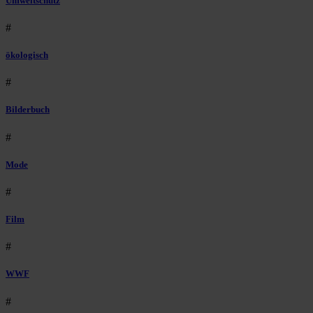
Umweltschutz
#
ökologisch
#
Bilderbuch
#
Mode
#
Film
#
WWF
#