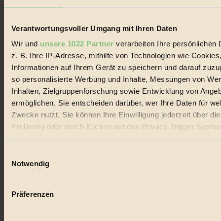
Lebenswandel. Es ist eine moderne Plattform für Ideen, Menschen
und Produkte, ein Leitfaden im schnell wachsenden Markt des
Handels mit Bioprodukten, des Fair-Trade sowie der Branche
Verantwortungsvoller Umgang mit Ihren Daten
alternativer Energien.
Wir und
unsere 1022 Partner
verarbeiten Ihre persönlichen 
Social Media
z. B. Ihre IP-Adresse, mithilfe von Technologien wie Cookies
22.601 Fans auf Facebook
3.415 Follower auf Twitter
Informationen auf Ihrem Gerät zu speichern und darauf zuzu
Folge uns auf Instagram
so personalisierte Werbung und Inhalte, Messungen von We
Themen
Inhalten, Zielgruppenforschung sowie Entwicklung von Ange
#
ermöglichen. Sie entscheiden darüber, wer Ihre Daten für we
Bio
Zwecke nutzt. Sie können Ihre Einwilligung jederzeit über di
Erklärung oder durch Klicken auf das Privacy Trigger Symbo
#
oder widerrufen
Nachhaltigkeit
Einwilligungsauswahl
Wenn Sie es erlauben, würden wir auch gerne:
Notwendig
#
Informationen über Ihre geografische Lage erfassen, 
auf einige Meter genau sein können
Vegan
Präferenzen
Ihr Gerät durch aktives Scannen nach bestimmten 
#
(Fingerprinting) identifizieren