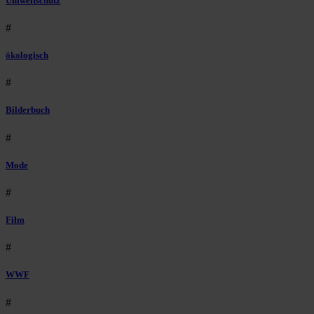
Umweltschutz
#
ökologisch
#
Bilderbuch
#
Mode
#
Film
#
WWF
#