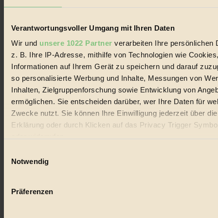
Lebenswandel. Es ist eine moderne Plattform für Ideen, Menschen
und Produkte, ein Leitfaden im schnell wachsenden Markt des
Handels mit Bioprodukten, des Fair-Trade sowie der Branche
Verantwortungsvoller Umgang mit Ihren Daten
alternativer Energien.
Wir und
unsere 1022 Partner
verarbeiten Ihre persönlichen 
Social Media
z. B. Ihre IP-Adresse, mithilfe von Technologien wie Cookies
22.601 Fans auf Facebook
3.415 Follower auf Twitter
Informationen auf Ihrem Gerät zu speichern und darauf zuzu
Folge uns auf Instagram
so personalisierte Werbung und Inhalte, Messungen von We
Themen
Inhalten, Zielgruppenforschung sowie Entwicklung von Ange
#
ermöglichen. Sie entscheiden darüber, wer Ihre Daten für we
Bio
Zwecke nutzt. Sie können Ihre Einwilligung jederzeit über di
Erklärung oder durch Klicken auf das Privacy Trigger Symbo
#
oder widerrufen
Nachhaltigkeit
Einwilligungsauswahl
Wenn Sie es erlauben, würden wir auch gerne:
Notwendig
#
Informationen über Ihre geografische Lage erfassen, 
auf einige Meter genau sein können
Vegan
Präferenzen
Ihr Gerät durch aktives Scannen nach bestimmten 
#
(Fingerprinting) identifizieren