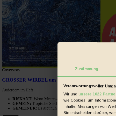
Zustimmung
Coverstory
GROSSER WIRBEL um Versuche, den Ozean und sein
Verantwortungsvoller Umgan
Außerdem im Heft
Wir und
unsere 1022 Partne
RISKANT:
Wenn Meeres- und Wildvögel im Freilandhühnerbe
wie Cookies, um Information
GEMEIN:
Tropische Stechmücken fühlen sich in Mitteleuropa
Inhalte, Messungen von Werb
GEMEINER:
Es gibt nun Weinflaschen, die nach Entleerung
Sie entscheiden darüber, wer