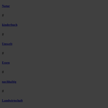
Natur
#
kinderbuch
#
Umwelt
#
Essen
#
nachhaltig
#
Landwirtschaft