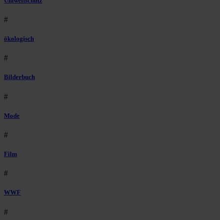
Umweltschutz
#
ökologisch
#
Bilderbuch
#
Mode
#
Film
#
WWF
#