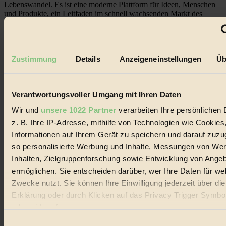
Lebenswandel. Es ist eine moderne Plattform für Ideen, Menschen
und Produkte, ein Leitfaden im schnell wachsenden Markt des
Handels mit Bioprodukten, des Fair-Trade sowie der Branche
alternativer Energien.
Social Media
22.601 Fans auf Facebook
Zustimmung
Details
Anzeigeneinstellungen
Üb
3.415 Follower auf Twitter
Folge uns auf Instagram
Themen
#
Verantwortungsvoller Umgang mit Ihren Daten
Wir und
unsere 1022 Partner
verarbeiten Ihre persönlichen 
Bio
z. B. Ihre IP-Adresse, mithilfe von Technologien wie Cookies
#
Informationen auf Ihrem Gerät zu speichern und darauf zuzu
so personalisierte Werbung und Inhalte, Messungen von We
Nachhaltigkeit
Inhalten, Zielgruppenforschung sowie Entwicklung von Ange
ermöglichen. Sie entscheiden darüber, wer Ihre Daten für we
#
Zwecke nutzt. Sie können Ihre Einwilligung jederzeit über di
Vegan
Erklärung oder durch Klicken auf das Privacy Trigger Symbo
oder widerrufen
#
Einwilligungsauswahl