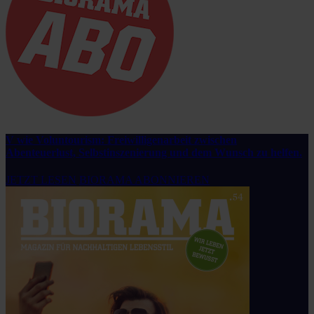
V wie Voluntourism: Freiwilligenarbeit zwischen
Abenteuerlust, Selbstinszenierung und dem Wunsch zu helfen.
JETZT LESEN
BIORAMA ABONNIEREN