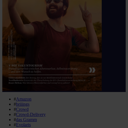
#
Amazon
#
briiings
#
Crowd
#
Crowd-Delivery
#
das Gramm
#
Evolaris