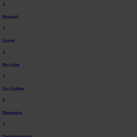
#
Regional
#
Garten
#
Recycling
#
Eco Fashion
#
Illustration
#
Niederösterreich