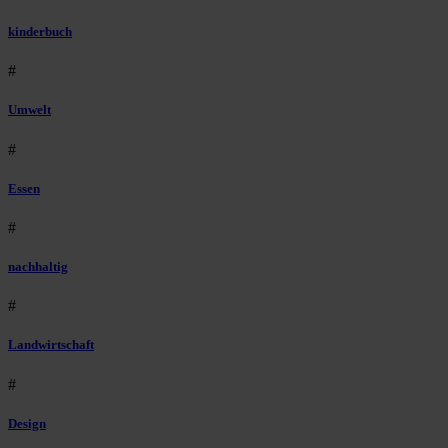
kinderbuch
#
Umwelt
#
Essen
#
nachhaltig
#
Landwirtschaft
#
Design