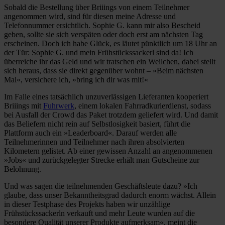
Sobald die Bestellung über Briiings von einem Teilnehmer
angenommen wird, sind für diesen meine Adresse und
Telefonnummer ersichtlich. Sophie G. kann mir also Bescheid
geben, sollte sie sich verspäten oder doch erst am nächsten Tag
erscheinen. Doch ich habe Glück, es läutet pünktlich um 18 Uhr an
der Tür: Sophie G. und mein Frühstückssackerl sind da! Ich
überreiche ihr das Geld und wir tratschen ein Weilchen, dabei stellt
sich heraus, dass sie direkt gegenüber wohnt – »Beim nächsten
Mal«, versichere ich, »bring ich dir was mit!«
Im Falle eines tatsächlich unzuverlässigen Lieferanten kooperiert
Briiings mit
Fuhrwerk
, einem lokalen Fahrradkurierdienst, sodass
bei Ausfall der Crowd das Paket trotzdem geliefert wird. Und damit
das Beliefern nicht rein auf Selbstlosigkeit basiert, führt die
Plattform auch ein »Leaderboard«. Darauf werden alle
Teilnehmerinnen und Teilnehmer nach ihren absolvierten
Kilometern gelistet. Ab einer gewissen Anzahl an angenommenen
»Jobs« und zurückgelegter Strecke erhält man Gutscheine zur
Belohnung.
Und was sagen die teilnehmenden Geschäftsleute dazu? »Ich
glaube, dass unser Bekanntheitsgrad dadurch enorm wächst. Allein
in dieser Testphase des Projekts haben wir unzählige
Frühstückssackerln verkauft und mehr Leute wurden auf die
besondere Qualität unserer Produkte aufmerksam«, meint die