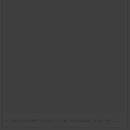
Ein Beitrag geteilt von Das Gramm (@dasgramm)
am
Mär 18, 2018 um 11:34 PDT