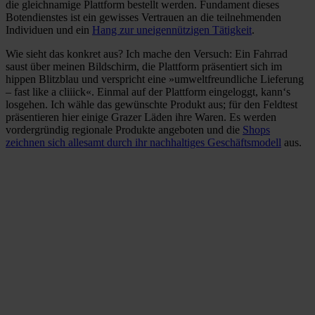
die gleichnamige Plattform bestellt werden. Fundament dieses
Botendienstes ist ein gewisses Vertrauen an die teilnehmenden
Individuen und ein
Hang zur uneigennützigen Tätigkeit
.
Wie sieht das konkret aus? Ich mache den Versuch: Ein Fahrrad
saust über meinen Bildschirm, die Plattform präsentiert sich im
hippen Blitzblau und verspricht eine »umweltfreundliche Lieferung
– fast like a cliiick«. Einmal auf der Plattform eingeloggt, kann‘s
losgehen. Ich wähle das gewünschte Produkt aus; für den Feldtest
präsentieren hier einige Grazer Läden ihre Waren. Es werden
vordergründig regionale Produkte angeboten und die
Shops
zeichnen sich allesamt durch ihr nachhaltiges Geschäftsmodell
aus.