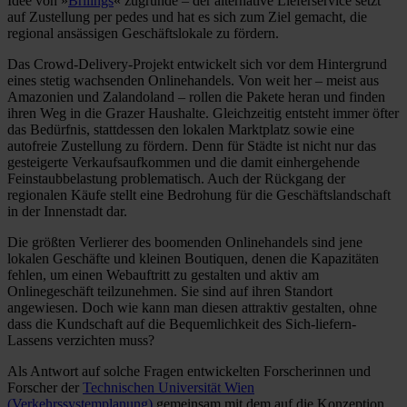
Idee von »
Briiings
« zugrunde – der alternative Lieferservice setzt
auf Zustellung per pedes und hat es sich zum Ziel gemacht, die
regional ansässigen Geschäftslokale zu fördern.
Das Crowd-Delivery-Projekt entwickelt sich vor dem Hintergrund
eines stetig wachsenden Onlinehandels. Von weit her – meist aus
Amazonien und Zalandoland – rollen die Pakete heran und finden
ihren Weg in die Grazer Haushalte. Gleichzeitig entsteht immer öfter
das Bedürfnis, stattdessen den lokalen Marktplatz sowie eine
autofreie Zustellung zu fördern. Denn für Städte ist nicht nur das
gesteigerte Verkaufsaufkommen und die damit einhergehende
Feinstaubbelastung problematisch. Auch der Rückgang der
regionalen Käufe stellt eine Bedrohung für die Geschäftslandschaft
in der Innenstadt dar.
Die größten Verlierer des boomenden Onlinehandels sind jene
lokalen Geschäfte und kleinen Boutiquen, denen die Kapazitäten
fehlen, um einen Webauftritt zu gestalten und aktiv am
Onlinegeschäft teilzunehmen. Sie sind auf ihren Standort
angewiesen. Doch wie kann man diesen attraktiv gestalten, ohne
dass die Kundschaft auf die Bequemlichkeit des Sich-liefern-
Lassens verzichten muss?
Als Antwort auf solche Fragen entwickelten Forscherinnen und
Forscher der
Technischen Universität Wien
(Verkehrssystemplanung)
gemeinsam mit dem auf die Konzeption