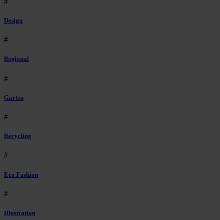
#
Design
#
Regional
#
Garten
#
Recycling
#
Eco Fashion
#
Illustration