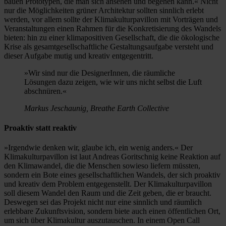
bauen Prototypen, die man sich ansehen und begehen kann.« Nicht
nur die Möglichkeiten grüner Architektur sollten sinnlich erlebt
werden, vor allem sollte der Klimakulturpavillon mit Vorträgen und
Veranstaltungen einen Rahmen für die Konkretisierung des Wandels
bieten: hin zu einer klimapositiven Gesellschaft, die die ökologische
Krise als gesamtgesellschaftliche Gestaltungsaufgabe versteht und
dieser Aufgabe mutig und kreativ entgegentritt.
»Wir sind nur die DesignerInnen, die räumliche
Lösungen dazu zeigen, wie wir uns nicht selbst die Luft
abschnüren.«
Markus Jeschaunig, Breathe Earth Collective
Proaktiv statt reaktiv
»Irgendwie denken wir, glaube ich, ein wenig anders.« Der
Klimakulturpavillon ist laut Andreas Goritschnig keine Reaktion auf
den Klimawandel, die die Menschen sowieso liefern müssten,
sondern ein Bote eines gesellschaftlichen Wandels, der sich proaktiv
und kreativ dem Problem entgegenstellt. Der Klimakulturpavillon
soll diesem Wandel den Raum und die Zeit geben, die er braucht.
Deswegen sei das Projekt nicht nur eine sinnlich und räumlich
erlebbare Zukunftsvision, sondern biete auch einen öffentlichen Ort,
um sich über Klimakultur auszutauschen. In einem Open Call