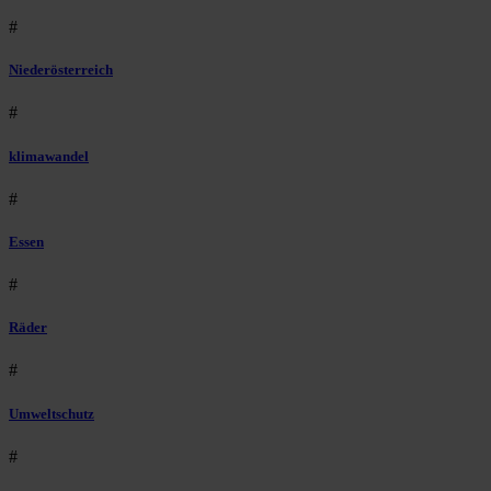
#
Niederösterreich
#
klimawandel
#
Essen
#
Räder
#
Umweltschutz
#