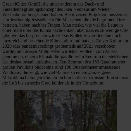
Green4Cities GmbH, die unter anderem das Dach- und
Fassadenbegrünungskonzept des Ikea-Neubaus am Wiener
Westbahnhof beigesteuert haben. Bei diversen Projekten mussten sie
laut Jeschaunig feststellen: »Die Menschen, die die begrünten Orte
betreten, haben nachher Fragen. Man merkt, wie viel die Leute in
einer Stadt über das Klima nachdenken, aber dass es zu wenige Orte
gibt, wo das besprochen wird.« Das Kollektiv verortet eine noch
unzureichend bestehende Klimakultur und hat das Grazer Kulturjahr
2020 (das pandemiebedingt größtenteils auf 2021 verschoben
wurde) und dessen Motto »Wie wir leben wollen« zum Anlass
genommen, einen »Klimakulturpavillon« im Zentrum der steirischen
Landeshauptstadt aufzubauen. Das Zentrum des 159 Quadratmeter
großen Pavillons bildet eine rund 100 Quadratmeter umfassende
Waldoase, die zeigt, wie viel Bäume zu einem ganz eigenen
Mikroklima beitragen können. Schon in diesem »Instant Forest« war
die Luft bis zu sechs Grad kühler als in der Umgebung.