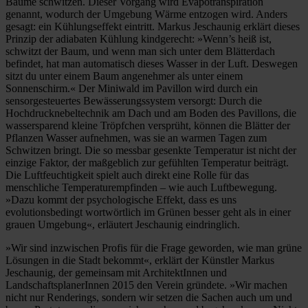
Bäume schwitzen. Dieser Vorgang wird Evapotranspiration
genannt, wodurch der Umgebung Wärme entzogen wird. Anders
gesagt: ein Kühlungseffekt eintritt. Markus Jeschaunig erklärt dieses
Prinzip der adiabaten Kühlung kindgerecht: »Wenn’s heiß ist,
schwitzt der Baum, und wenn man sich unter dem Blätterdach
befindet, hat man automatisch dieses Wasser in der Luft. Deswegen
sitzt du unter einem Baum angenehmer als unter einem
Sonnenschirm.« Der Miniwald im Pavillon wird durch ein
sensorgesteuertes Bewässerungssystem versorgt: Durch die
Hochdrucknebeltechnik am Dach und am Boden des Pavillons, die
wassersparend kleine Tröpfchen versprüht, können die Blätter der
Pflanzen Wasser aufnehmen, was sie an warmen Tagen zum
Schwitzen bringt. Die so messbar gesenkte Temperatur ist nicht der
einzige Faktor, der maßgeblich zur gefühlten Temperatur beiträgt.
Die Luftfeuchtigkeit spielt auch direkt eine Rolle für das
menschliche Temperaturempfinden – wie auch Luftbewegung.
»Dazu kommt der psychologische Effekt, dass es uns
evolutionsbedingt wortwörtlich im Grünen besser geht als in einer
grauen Umgebung«, erläutert Jeschaunig eindringlich.
»Wir sind inzwischen Profis für die Frage geworden, wie man grüne
Lösungen in die Stadt bekommt«, erklärt der Künstler Markus
Jeschaunig, der gemeinsam mit ArchitektInnen und
LandschaftsplanerInnen 2015 den Verein gründete. »Wir machen
nicht nur Renderings, sondern wir setzen die Sachen auch um und