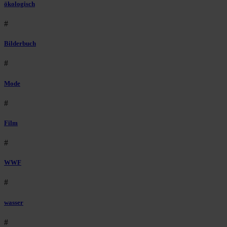
ökologisch
#
Bilderbuch
#
Mode
#
Film
#
WWF
#
wasser
#