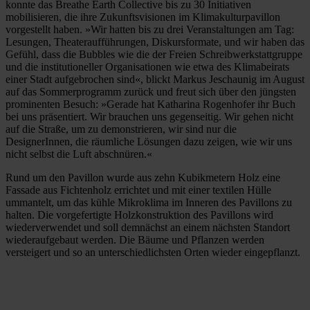
konnte das Breathe Earth Collective bis zu 30 Initiativen
mobilisieren, die ihre Zukunftsvisionen im Klimakulturpavillon
vorgestellt haben. »Wir hatten bis zu drei Veranstaltungen am Tag:
Lesungen, Theateraufführungen, Diskursformate, und wir haben das
Gefühl, dass die Bubbles wie die der Freien Schreibwerkstattgruppe
und die institutioneller Organisationen wie etwa des Klimabeirats
einer Stadt aufgebrochen sind«, blickt Markus Jeschaunig im August
auf das Sommerprogramm zurück und freut sich über den jüngsten
prominenten Besuch: »Gerade hat Katharina Rogenhofer ihr Buch
bei uns präsentiert. Wir brauchen uns gegenseitig. Wir gehen nicht
auf die Straße, um zu demonstrieren, wir sind nur die
DesignerInnen, die räumliche Lösungen dazu zeigen, wie wir uns
nicht selbst die Luft abschnüren.«
Rund um den Pavillon wurde aus zehn Kubikmetern Holz eine
Fassade aus Fichtenholz errichtet und mit einer textilen Hülle
ummantelt, um das kühle Mikroklima im Inneren des Pavillons zu
halten. Die vorgefertigte Holzkonstruktion des Pavillons wird
wiederverwendet und soll demnächst an einem nächsten Standort
wiederaufgebaut werden. Die Bäume und Pflanzen werden
versteigert und so an unterschiedlichsten Orten wieder eingepflanzt.