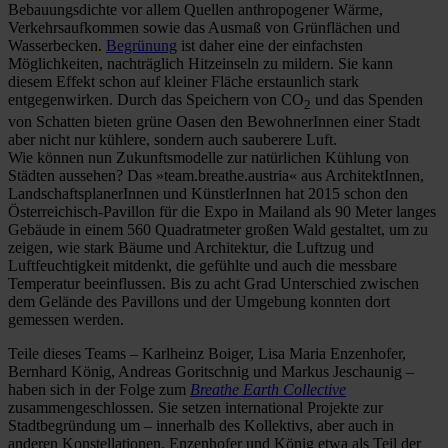
Bebauungsdichte vor allem Quellen anthropogener Wärme,
Verkehrsaufkommen sowie das Ausmaß von Grünflächen und
Wasserbecken.
Begrünung
ist daher eine der einfachsten
Möglichkeiten, nachträglich Hitzeinseln zu mildern. Sie kann
diesem Effekt schon auf kleiner Fläche erstaunlich stark
entgegenwirken. Durch das Speichern von CO
und das Spenden
2
von Schatten bieten grüne Oasen den BewohnerInnen einer Stadt
aber nicht nur kühlere, sondern auch sauberere Luft.
Wie können nun Zukunftsmodelle zur natürlichen Kühlung von
Städten aussehen? Das »team.breathe.austria« aus ArchitektInnen,
LandschaftsplanerInnen und KünstlerInnen hat 2015 schon den
Österreichisch-Pavillon für die Expo in Mailand als 90 Meter langes
Gebäude in einem 560 Quadratmeter großen Wald gestaltet, um zu
zeigen, wie stark Bäume und Architektur, die Luftzug und
Luftfeuchtigkeit mitdenkt, die gefühlte und auch die messbare
Temperatur beeinflussen. Bis zu acht Grad Unterschied zwischen
dem Gelände des Pavillons und der Umgebung konnten dort
gemessen werden.
Teile dieses Teams – Karlheinz Boiger, Lisa Maria Enzenhofer,
Bernhard König, Andreas Goritschnig und Markus Jeschaunig
–
haben sich in der Folge zum
Breathe Earth Collective
zusammengeschlossen. Sie setzen international Projekte zur
Stadtbegründung um – innerhalb des Kollektivs, aber auch in
anderen Konstellationen. Enzenhofer und König etwa als Teil der