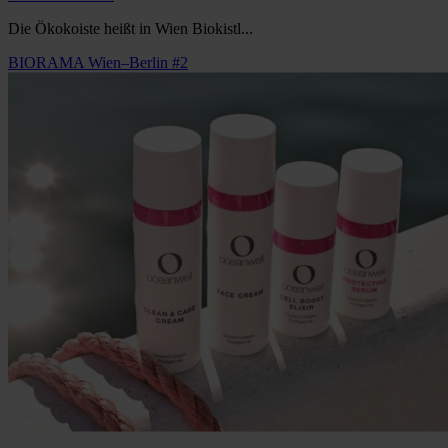
Die Ökokoiste heißt in Wien Biokistl...
BIORAMA Wien–Berlin #2