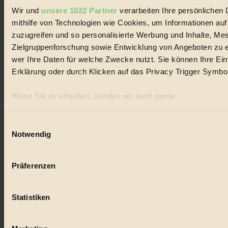
Wir und
unsere 1022 Partner
verarbeiten Ihre persönlichen 
Landwirtschaft
mithilfe von Technologien wie Cookies, um Informationen au
zuzugreifen und so personalisierte Werbung und Inhalte, M
#
Zielgruppenforschung sowie Entwicklung von Angeboten zu e
Design
wer Ihre Daten für welche Zwecke nutzt. Sie können Ihre Einw
Erklärung oder durch Klicken auf das Privacy Trigger Symbo
#
Wenn Sie es erlauben, würden wir auch gerne:
Regional
Informationen über Ihre geografische Lage erfassen, 
#
sein können
Einwilligungsauswahl
Notwendig
Ihr Gerät durch aktives Scannen nach bestimmten Merk
Garten
Erfahren Sie mehr darüber, wie Ihre persönlichen Daten verar
#
Präferenzen im
Abschnitt Einzelheiten
fest.
Präferenzen
Recycling
BIORAMA.eu verwendet Cookies
Statistiken
#
biorama.eu
ist werbefinanziert und deswegen für dich ko
Einwilligung für Cookies, um etwa selbst anonymisierte Stat
Eco Fashion
welche Inhalte besonders gut ankommen, Inhalte wie Videos