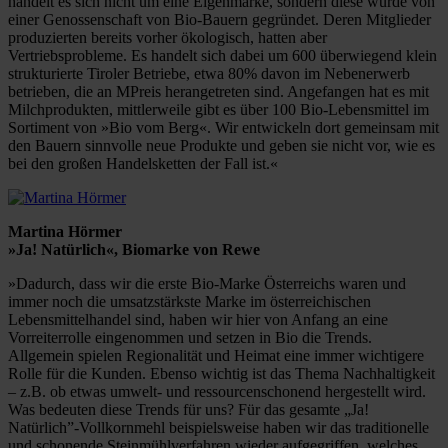
handelt es sich nicht um eine Eigenmarke, sondern diese wurde von
einer Genossenschaft von Bio-Bauern gegründet. Deren Mitglieder
produzierten bereits vorher ökologisch, hatten aber
Vertriebsprobleme. Es handelt sich dabei um 600 überwiegend klein
strukturierte Tiroler Betriebe, etwa 80% davon im Nebenerwerb
betrieben, die an MPreis herangetreten sind. Angefangen hat es mit
Milchprodukten, mittlerweile gibt es über 100 Bio-Lebensmittel im
Sortiment von »Bio vom Berg«. Wir entwickeln dort gemeinsam mit
den Bauern sinnvolle neue Produkte und geben sie nicht vor, wie es
bei den großen Handelsketten der Fall ist.«
Martina Hörmer
»Ja! Natürlich«, Biomarke von Rewe
»Dadurch, dass wir die erste Bio-Marke Österreichs waren und
immer noch die umsatzstärkste Marke im österreichischen
Lebensmittelhandel sind, haben wir hier von Anfang an eine
Vorreiterrolle eingenommen und setzen in Bio die Trends.
Allgemein spielen Regionalität und Heimat eine immer wichtigere
Rolle für die Kunden. Ebenso wichtig ist das Thema Nachhaltigkeit
– z.B. ob etwas umwelt- und ressourcenschonend hergestellt wird.
Was bedeuten diese Trends für uns? Für das gesamte „Ja!
Natürlich”-Vollkornmehl beispielsweise haben wir das traditionelle
und schonende Steinmühlverfahren wieder aufgegriffen, welches