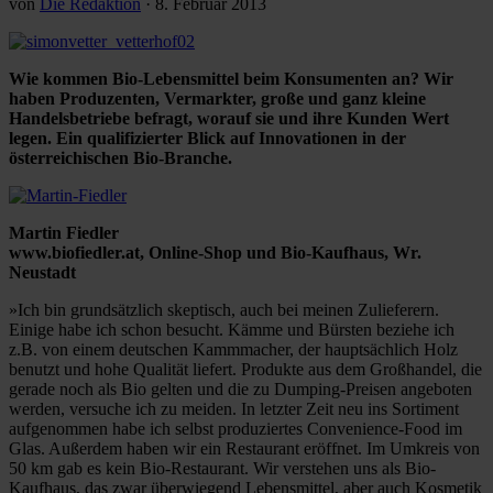
von
Die Redaktion
·
8. Februar 2013
Wie kommen Bio-Lebensmittel beim Konsumenten an? Wir
haben Produzenten, Vermarkter, große und ganz kleine
Handelsbetriebe befragt, worauf sie und ihre Kunden Wert
legen. Ein qualifizierter Blick auf Innovationen in der
österreichischen Bio-Branche.
Martin Fiedler
www.biofiedler.at, Online-Shop und Bio-Kaufhaus, Wr.
Neustadt
»Ich bin grundsätzlich skeptisch, auch bei meinen Zulieferern.
Einige habe ich schon besucht. Kämme und Bürsten beziehe ich
z.B. von einem deutschen Kammmacher, der hauptsächlich Holz
benutzt und hohe Qualität liefert. Produkte aus dem Großhandel, die
gerade noch als Bio gelten und die zu Dumping-Preisen angeboten
werden, versuche ich zu meiden. In letzter Zeit neu ins Sortiment
aufgenommen habe ich selbst produziertes Convenience-Food im
Glas. Außerdem haben wir ein Restaurant eröffnet. Im Umkreis von
50 km gab es kein Bio-Restaurant. Wir verstehen uns als Bio-
Kaufhaus, das zwar überwiegend Lebensmittel, aber auch Kosmetik