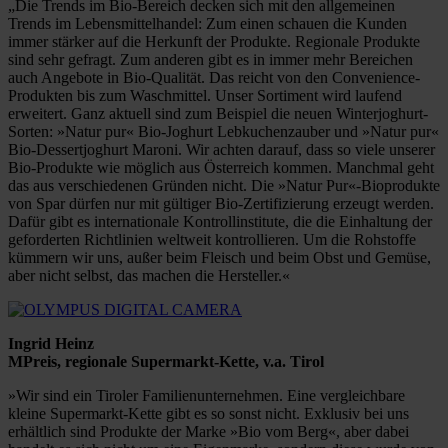
„Die Trends im Bio-Bereich decken sich mit den allgemeinen
Trends im Lebensmittelhandel: Zum einen schauen die Kunden
immer stärker auf die Herkunft der Produkte. Regionale Produkte
sind sehr gefragt. Zum anderen gibt es in immer mehr Bereichen
auch Angebote in Bio-Qualität. Das reicht von den Convenience-
Produkten bis zum Waschmittel. Unser Sortiment wird laufend
erweitert. Ganz aktuell sind zum Beispiel die neuen Winterjoghurt-
Sorten: »Natur pur« Bio-Joghurt Lebkuchenzauber und »Natur pur«
Bio-Dessertjoghurt Maroni. Wir achten darauf, dass so viele unserer
Bio-Produkte wie möglich aus Österreich kommen. Manchmal geht
das aus verschiedenen Gründen nicht. Die »Natur Pur«-Bioprodukte
von Spar dürfen nur mit gültiger Bio-Zertifizierung erzeugt werden.
Dafür gibt es internationale Kontrollinstitute, die die Einhaltung der
geforderten Richtlinien weltweit kontrollieren. Um die Rohstoffe
kümmern wir uns, außer beim Fleisch und beim Obst und Gemüse,
aber nicht selbst, das machen die Hersteller.«
Ingrid Heinz
MPreis, regionale Supermarkt-Kette, v.a. Tirol
»Wir sind ein Tiroler Familienunternehmen. Eine vergleichbare
kleine Supermarkt-Kette gibt es so sonst nicht. Exklusiv bei uns
erhältlich sind Produkte der Marke »Bio vom Berg«, aber dabei