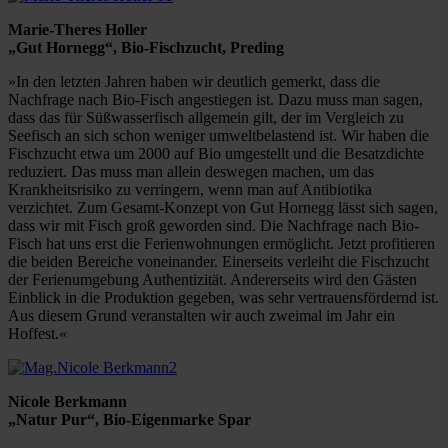
Marie-Theres Holler
„Gut Hornegg“, Bio-Fischzucht, Preding
»In den letzten Jahren haben wir deutlich gemerkt, dass die
Nachfrage nach Bio-Fisch angestiegen ist. Dazu muss man sagen,
dass das für Süßwasserfisch allgemein gilt, der im Vergleich zu
Seefisch an sich schon weniger umweltbelastend ist. Wir haben die
Fischzucht etwa um 2000 auf Bio umgestellt und die Besatzdichte
reduziert. Das muss man allein deswegen machen, um das
Krankheitsrisiko zu verringern, wenn man auf Antibiotika
verzichtet. Zum Gesamt-Konzept von Gut Hornegg lässt sich sagen,
dass wir mit Fisch groß geworden sind. Die Nachfrage nach Bio-
Fisch hat uns erst die Ferienwohnungen ermöglicht. Jetzt profitieren
die beiden Bereiche voneinander. Einerseits verleiht die Fischzucht
der Ferienumgebung Authentizität. Andererseits wird den Gästen
Einblick in die Produktion gegeben, was sehr vertrauensfördernd ist.
Aus diesem Grund veranstalten wir auch zweimal im Jahr ein
Hoffest.«
Nicole Berkmann
„Natur Pur“, Bio-Eigenmarke Spar