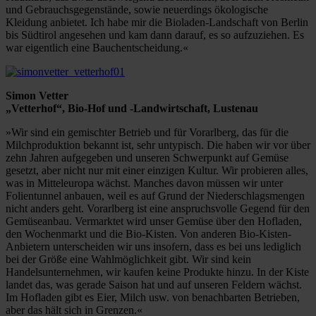
und Gebrauchsgegenstände, sowie neuerdings ökologische
Kleidung anbietet. Ich habe mir die Bioladen-Landschaft von Berlin
bis Südtirol angesehen und kam dann darauf, es so aufzuziehen. Es
war eigentlich eine Bauchentscheidung.«
Simon Vetter
„Vetterhof“, Bio-Hof und -Landwirtschaft, Lustenau
»Wir sind ein gemischter Betrieb und für Vorarlberg, das für die
Milchproduktion bekannt ist, sehr untypisch. Die haben wir vor über
zehn Jahren aufgegeben und unseren Schwerpunkt auf Gemüse
gesetzt, aber nicht nur mit einer einzigen Kultur. Wir probieren alles,
was in Mitteleuropa wächst. Manches davon müssen wir unter
Folientunnel anbauen, weil es auf Grund der Niederschlagsmengen
nicht anders geht. Vorarlberg ist eine anspruchsvolle Gegend für den
Gemüseanbau. Vermarktet wird unser Gemüse über den Hofladen,
den Wochenmarkt und die Bio-Kisten. Von anderen Bio-Kisten-
Anbietern unterscheiden wir uns insofern, dass es bei uns lediglich
bei der Größe eine Wahlmöglichkeit gibt. Wir sind kein
Handelsunternehmen, wir kaufen keine Produkte hinzu. In der Kiste
landet das, was gerade Saison hat und auf unseren Feldern wächst.
Im Hofladen gibt es Eier, Milch usw. von benachbarten Betrieben,
aber das hält sich in Grenzen.«