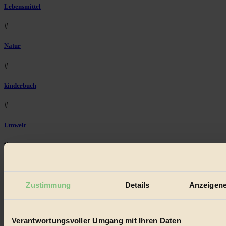
Lebensmittel
#
Natur
#
kinderbuch
#
Umwelt
#
Essen
#
Zustimmung
Details
Anzeigene
nachhaltig
Verantwortungsvoller Umgang mit Ihren Daten
#