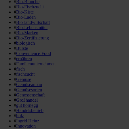
#
Bio-Branche
#
Bio-Fischzucht
#
Bio-Kiste
#
Bio-Laden
#
Bio-landwirtschaft
#
Bio-Lebensmittel
#
Bio-Marken
#
Bio-Zertifizierung
#
biologisch
#
Bürste
#
Convenience-Food
#
ernähren
#
Familienunternehmen
#
fisch
#
fischzucht
#
Gemüse
#
Gemüseanbau
#
Gemüsesorten
#
Genossenschaft
#
Großhandel
#
gut hornegg
#
Handelsbetrieb
#
holz
#
Ingrid Heinz
#
Innovation