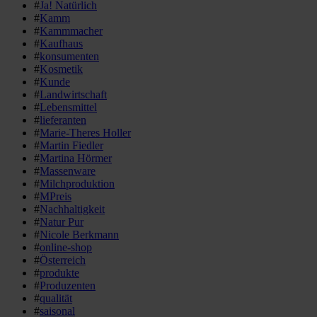
#
Ja! Natürlich
#
Kamm
#
Kammmacher
#
Kaufhaus
#
konsumenten
#
Kosmetik
#
Kunde
#
Landwirtschaft
#
Lebensmittel
#
lieferanten
#
Marie-Theres Holler
#
Martin Fiedler
#
Martina Hörmer
#
Massenware
#
Milchproduktion
#
MPreis
#
Nachhaltigkeit
#
Natur Pur
#
Nicole Berkmann
#
online-shop
#
Österreich
#
produkte
#
Produzenten
#
qualität
#
saisonal