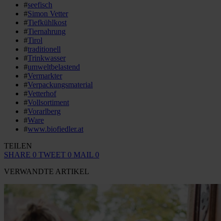
#
seefisch
#
Simon Vetter
#
Tiefkühlkost
#
Tiernahrung
#
Tirol
#
traditionell
#
Trinkwasser
#
umweltbelastend
#
Vermarkter
#
Verpackungsmaterial
#
Vetterhof
#
Vollsortiment
#
Vorarlberg
#
Ware
#
www.biofiedler.at
TEILEN
SHARE
0
TWEET
0
MAIL
0
VERWANDTE ARTIKEL