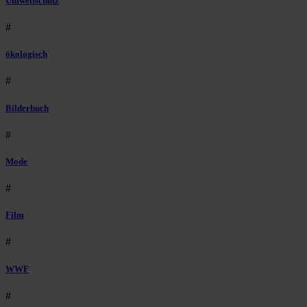
Umweltschutz
#
ökologisch
#
Bilderbuch
#
Mode
#
Film
#
WWF
#