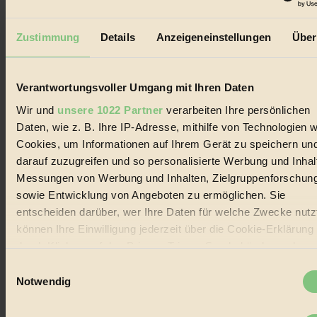
Der BIORAMA-Newsletter
Erhalte in regelmäßigen Abständen die aktuellsten Artikel,
Zustimmung
Details
Anzeigeneinstellungen
Über
Gewinnspiele & Ausgaben übersichtlich aufbereitet vom
BIORAMA-Magazin per E-Mail.
Verantwortungsvoller Umgang mit Ihren Daten
Jetzt eintragen:
Wir und
unsere 1022 Partner
verarbeiten Ihre persönlichen
Daten, wie z. B. Ihre IP-Adresse, mithilfe von Technologien w
Cookies, um Informationen auf Ihrem Gerät zu speichern un
darauf zuzugreifen und so personalisierte Werbung und Inhal
Messungen von Werbung und Inhalten, Zielgruppenforschun
sowie Entwicklung von Angeboten zu ermöglichen. Sie
© 2026 Biorama GmbH
entscheiden darüber, wer Ihre Daten für welche Zwecke nutzt
Impressum & Disclaimer
können Ihre Einwilligung jederzeit über die Cookie-Erklärung
Datenschutz
durch Klicken auf das Privacy Trigger Symbol ändern oder
Mediadaten
widerrufen
Einwilligungsauswahl
Biorama steht für einen nachhaltigen Lebensstil und bewussten
Notwendig
Lebenswandel. Es ist eine moderne Plattform für Ideen, Menschen
und Produkte, ein Leitfaden im schnell wachsenden Markt des
Wenn Sie es erlauben, würden wir auch gerne:
Handels mit Bioprodukten, des Fair-Trade sowie der Branche
Informationen über Ihre geografische Lage erfassen,