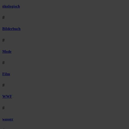
ökologisch
#
Bilderbuch
#
Mode
#
Film
#
WWF
#
wasser