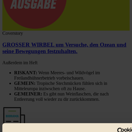
Coverstory
GROSSER WIRBEL um Versuche, den Ozean und
seine Bewegungen festzuhalten.
Außerdem im Heft
RISKANT:
Wenn Meeres- und Wildvögel im
Freilandhühnerbetrieb vorbeischauen.
GEMEIN:
Tropische Stechmücken fühlen sich in
Mitteleuropa inziwschen oft zu Hause.
GEMEINER:
Es gibt nun Weinflaschen, die nach
Entleerung voll wieder zu dir zurückkommen.