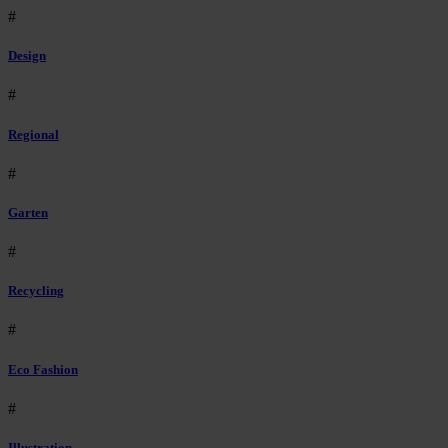
#
Design
#
Regional
#
Garten
#
Recycling
#
Eco Fashion
#
Illustration