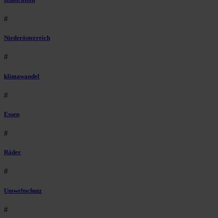
#
Niederösterreich
#
klimawandel
#
Essen
#
Räder
#
Umweltschutz
#