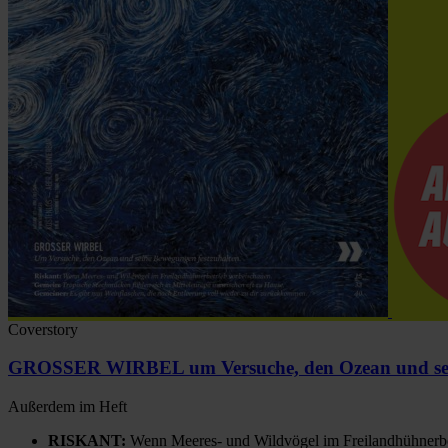
Coverstory
GROSSER WIRBEL um Versuche, den Ozean und sein
Außerdem im Heft
RISKANT:
Wenn Meeres- und Wildvögel im Freilandhühnerbe