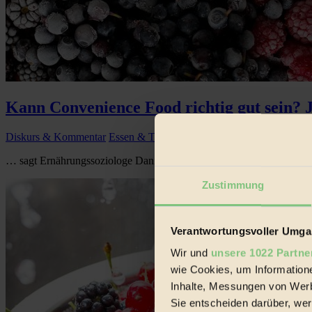
Kann Convenience Food richtig gut sein? 
Diskurs & Kommentar
Essen & Trinken
… sagt Ernährungssoziologe Daniel Kofahl, denn »Convenience Food 
Zustimmung
Verantwortungsvoller Umgan
Wir und
unsere 1022 Partne
wie Cookies, um Information
Inhalte, Messungen von Werb
Sie entscheiden darüber, wer