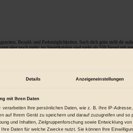
gszeiten, Bezahl- und Parkmöglichkeiten. Such dich grün stellt dir au
p kann aber noch mehr: im Siegelkatalog sind mehr als 550 Siegel mit
. Such dich grün gibt’s im
App Store
und im
Play Store
.
Details
Anzeigeneinstellungen
g mit Ihren Daten
ie App des Vegetarierbundes Deutschland zeigt dir Restaurants in dei
 Und im VeggieAbo können du und deine Freunde 30 Tage lang ins veg
r
verarbeiten Ihre persönlichen Daten, wie z. B. Ihre IP-Adresse,
en auf Ihrem Gerät zu speichern und darauf zuzugreifen und so 
ung und Inhalten, Zielgruppenforschung sowie Entwicklung von
 Ihre Daten für welche Zwecke nutzt. Sie können Ihre Einwilligun