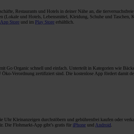
eschäfte, Restaurants und Hotels in deiner Nähe an, die tierversuchsfre
ien (Lokale und Hotels, Lebensmittel, Kleidung, Schuhe und Taschen,
App Store
und im
Play Store
erhältlich.
Go Organic schnell und einfach. Unterteilt in Kategorien wie Bäckerei
Öko-Verordnung zertifiziert sind. Die kostenlose App fördert damit d
ie Uhr Kleinanzeigen durchstöbern und gebührenfrei kaufen oder verka
ir. Die Flohmarkt-App gibt’s gratis für
iPhone
und
Android
.