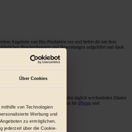
ßerdem Angebote von Bio-Produkten vor und liefert dir mit dem
 ausführlichen Beschreibungen und Bewertungen aufgeführt und dank
Über Cookies
ner unmittelbaren Umgebung an. Mit den täglich wechselnden Zitaten
ane Leben hineinschnuppern. VEBU ist für
iPhone
und
 mithilfe von Technologien
personalisierte Werbung und
 Angeboten zu ermöglichen.
g jederzeit über die Cookie-