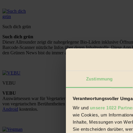
Such dich grün
Such dich grün
Dieser Allrounder zeigt dir nahegelegene Bio-Läden inklusive Öffnun
Barcode-Scanner nützliche Infos über deren Inhaltsstoffe. Diese Ap
den Grünen News bist du immer auf dem neuesten Bio-Lifestyle-Stand
Zustimmung
VEBU
VEBU
Verantwortungsvoller Umgan
Auswärtsessen war für Vegetarier und Veganer noch nie so einfach: D
von vegetarischen Berühmtheiten gibt’s auch was fürs Poetenherz.
Wir und
unsere 1022 Partne
Android
kostenlos.
wie Cookies, um Information
Inhalte, Messungen von Werb
Sie entscheiden darüber, wer