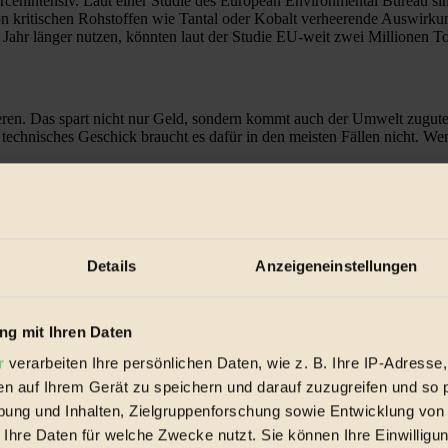
rcenintensiv. Laut einer Studie des European Environmental Bureau si
on kritischen Rohstoffen wie Tantal oder Kobalt verheerende Auswirk
Jahr länger nutzen, könnten laut der Studie EU-weit zwei Millionen 
ren. Das spart nicht nur Geld, sondern kommt auch der Umwelt zugute. 
 technisches Geschick braucht es dafür in den meisten Fällen nicht. W
 mit mindestens zwölfmonatiger Garantie an. Unter den angebotenen Sma
h Erscheinen ein gebrauchtes Gerät erwerben. Eine Alternative bietet zu
Details
Anzeigeneinstellungen
n Umgang mit den ZulieferInnen achtet. Zudem ist das Fairphone durch s
g mit Ihren Daten
r
verarbeiten Ihre persönlichen Daten, wie z. B. Ihre IP-Adresse,
en auf Ihrem Gerät zu speichern und darauf zuzugreifen und so 
ung und Inhalten, Zielgruppenforschung sowie Entwicklung von
 Ihre Daten für welche Zwecke nutzt. Sie können Ihre Einwilligun