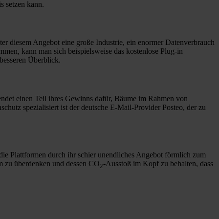
s setzen kann.
ter diesem Angebot eine große Industrie, ein enormer Datenverbrauch
ommen, kann man sich beispielsweise das kostenlose Plug-in
 besseren Überblick.
endet einen Teil ihres Gewinns dafür, Bäume im Rahmen von
hutz spezialisiert ist der deutsche E-Mail-Provider Posteo, der zu
 die Plattformen durch ihr schier unendliches Angebot förmlich zum
sum zu überdenken und dessen CO
-Ausstoß im Kopf zu behalten, dass
2