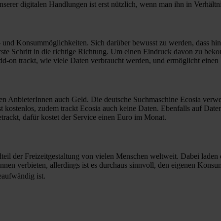
rer digitalen Handlungen ist erst nützlich, wenn man ihn in Verhältni
gs- und Konsummöglichkeiten. Sich darüber bewusst zu werden, dass hin
rste Schritt in die richtige Richtung. Um einen Eindruck davon zu bek
dd-on trackt, wie viele Daten verbraucht werden, und ermöglicht einen
den AnbieterInnen auch Geld. Die deutsche Suchmaschine Ecosia verw
kostenlos, zudem trackt Ecosia auch keine Daten. Ebenfalls auf Datensc
trackt, dafür kostet der Service einen Euro im Monat.
teil der Freizeitgestaltung von vielen Menschen weltweit. Dabei laden
nen verbieten, allerdings ist es durchaus sinnvoll, den eigenen Kon
eaufwändig ist.