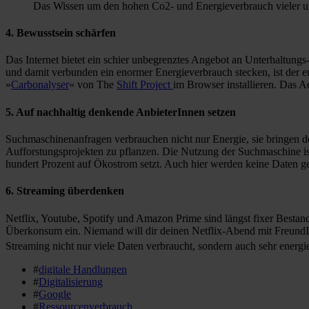
Das Wissen um den hohen Co2- und Energieverbrauch vieler unse
4. Bewusstsein schärfen
Das Internet bietet ein schier unbegrenztes Angebot an Unterhaltun
und damit verbunden ein enormer Energieverbrauch stecken, ist der e
»
Carbonalyser
« von The
Shift Project
im Browser installieren. Das A
5. Auf nachhaltig denkende AnbieterInnen setzen
Suchmaschinenanfragen verbrauchen nicht nur Energie, sie bringen 
Aufforstungsprojekten zu pflanzen. Die Nutzung der Suchmaschine ist 
hundert Prozent auf Ökostrom setzt. Auch hier werden keine Daten ge
6. Streaming überdenken
Netflix, Youtube, Spotify und Amazon Prime sind längst fixer Bestand
Überkonsum ein. Niemand will dir deinen Netflix-Abend mit FreundIn
Streaming nicht nur viele Daten verbraucht, sondern auch sehr energi
#
digitale Handlungen
#
Digitalisierung
#
Google
#
Ressourcenverbrauch