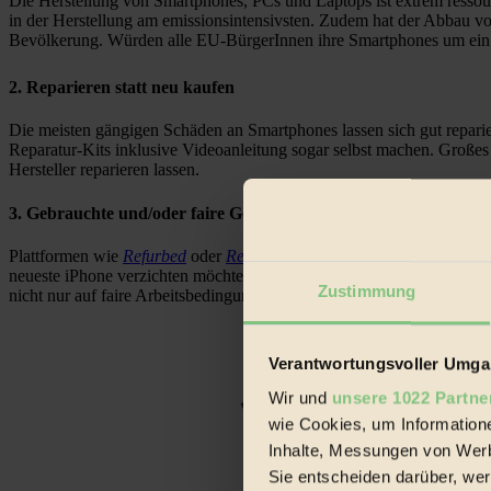
Die Herstellung von Smartphones, PCs und Laptops ist extrem ressou
in der Herstellung am emissionsintensivsten. Zudem hat der Abbau v
Bevölkerung. Würden alle EU-BürgerInnen ihre Smartphones um ein 
2. Reparieren statt neu kaufen
Die meisten gängigen Schäden an Smartphones lassen sich gut reparie
Reparatur-Kits inklusive Videoanleitung sogar selbst machen. Großes
Hersteller reparieren lassen.
3. Gebrauchte und/oder faire Geräte kaufen
Plattformen wie
Refurbed
oder
Rebuy
bieten generalüberholte Geräte
neueste iPhone verzichten möchte, kann oft schon ein halbes Jahr nac
Zustimmung
nicht nur auf faire Arbeitsbedingungen, sondern auch auf einen faire
Verantwortungsvoller Umgan
Wir und
unsere 1022 Partne
wie Cookies, um Information
Inhalte, Messungen von Werb
Sie entscheiden darüber, wer