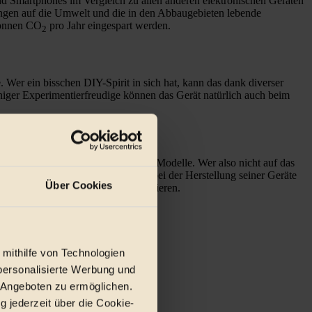
nd Smartphones im Vergleich zu allen anderen elektronischen Geräten
ungen auf die Umwelt und die in den Abbaugebieten lebende
Tonnen CO
pro Jahr eingespart werden.
2
Wer ein bisschen DIY-Spirit in sich hat, kann das dank diverser
eniger Experimentierfreudige können das Gerät natürlich auch beim
rtphones sind meist auch aktuelle Modelle. Wer also nicht auf das
dem der Hersteller Fairphone, der bei der Herstellung seiner Geräte
Über Cookies
eine Modularität einfacher zu reparieren.
 mithilfe von Technologien
personalisierte Werbung und
 Angeboten zu ermöglichen.
g jederzeit über die Cookie-