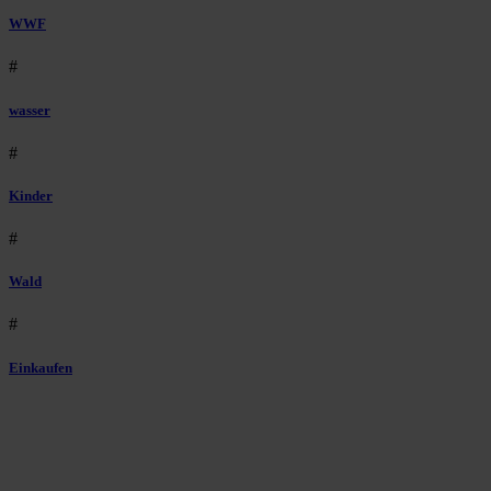
WWF
#
wasser
#
Kinder
#
Wald
#
Einkaufen