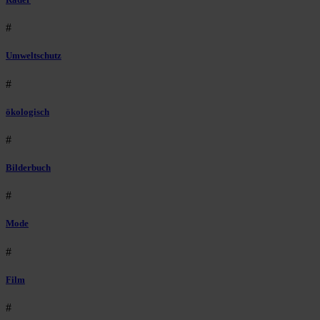
#
Umweltschutz
#
ökologisch
#
Bilderbuch
#
Mode
#
Film
#