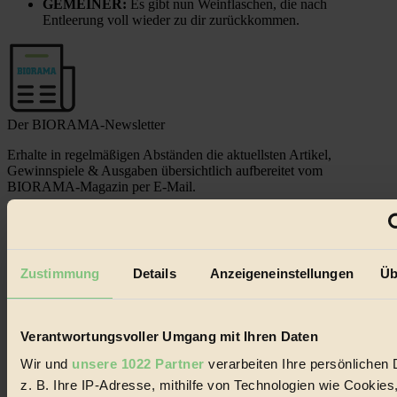
GEMEINER:
Es gibt nun Weinflaschen, die nach
Entleerung voll wieder zu dir zurückkommen.
Der BIORAMA-Newsletter
Erhalte in regelmäßigen Abständen die aktuellsten Artikel,
Gewinnspiele & Ausgaben übersichtlich aufbereitet vom
BIORAMA-Magazin per E-Mail.
Jetzt eintragen:
Zustimmung
Details
Anzeigeneinstellungen
Üb
Verantwortungsvoller Umgang mit Ihren Daten
Wir und
unsere 1022 Partner
verarbeiten Ihre persönlichen 
© 2026 Biorama GmbH
z. B. Ihre IP-Adresse, mithilfe von Technologien wie Cookies
Impressum & Disclaimer