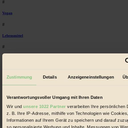
#
Vegan
#
Lebensmittel
#
Natur
#
Zustimmung
Details
Anzeigeneinstellungen
Üb
kinderbuch
#
Verantwortungsvoller Umgang mit Ihren Daten
Umwelt
Wir und
unsere 1022 Partner
verarbeiten Ihre persönlichen 
z. B. Ihre IP-Adresse, mithilfe von Technologien wie Cookies
#
Informationen auf Ihrem Gerät zu speichern und darauf zuzu
Essen
so personalisierte Werbung und Inhalte, Messungen von We