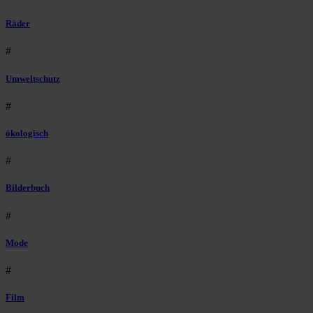
Räder
#
Umweltschutz
#
ökologisch
#
Bilderbuch
#
Mode
#
Film