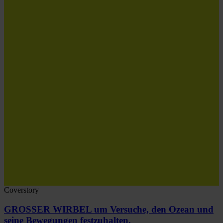
Coverstory
GROSSER WIRBEL um Versuche, den Ozean und
seine Bewegungen festzuhalten.