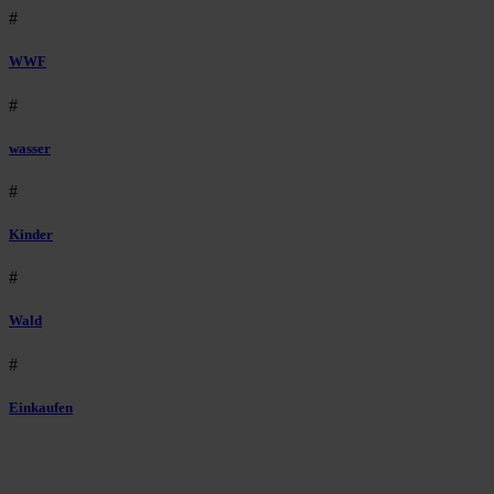
#
WWF
#
wasser
#
Kinder
#
Wald
#
Einkaufen