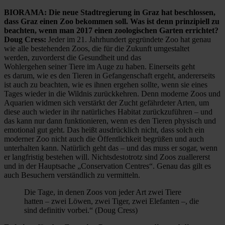
BIORAMA: Die neue Stadtregierung in Graz hat beschlossen,
dass Graz einen Zoo bekommen soll. Was ist denn prinzipiell zu
beachten, wenn man 2017 einen zoologischen Garten errichtet?
Doug Cress:
Jeder im 21. Jahrhundert gegründete Zoo hat genau
wie alle bestehenden Zoos, die für die Zukunft umgestaltet
werden, zuvorderst die Gesundheit und das
Wohlergehen seiner Tiere im Auge zu haben. Einerseits geht
es darum, wie es den Tieren in Gefangenschaft ergeht, andererseits
ist auch zu beachten, wie es ihnen ergehen sollte, wenn sie eines
Tages wieder in die Wildnis zurückkehren. Denn moderne Zoos und
Aquarien widmen sich verstärkt der Zucht gefährdeter Arten, um
diese auch wieder in ihr natürliches Habitat zurückzuführen – und
das kann nur dann funktionieren, wenn es den Tieren physisch und
emotional gut geht. Das heißt ausdrücklich nicht, dass solch ein
moderner Zoo nicht auch die Öffentlichkeit begrüßen und auch
unterhalten kann. Natürlich geht das – und das muss er sogar, wenn
er langfristig bestehen will. Nichtsdestotrotz sind Zoos zuallererst
und in der Hauptsache „Conservation Centres“. Genau das gilt es
auch Besuchern verständlich zu vermitteln.
Die Tage, in denen Zoos von jeder Art zwei Tiere
hatten – zwei Löwen, zwei Tiger, zwei Elefanten –, die
sind definitiv vorbei.“ (Doug Cress)