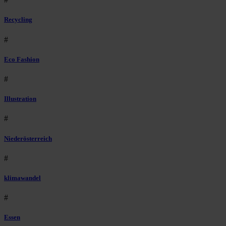
Recycling
#
Eco Fashion
#
Illustration
#
Niederösterreich
#
klimawandel
#
Essen