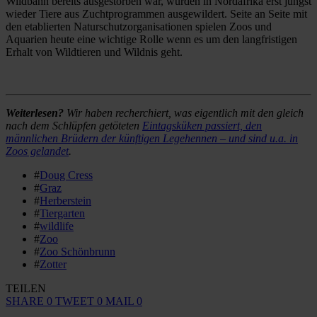
Wildbahn bereits ausgestorben war, wurden in Nordafrika erst jüngst
wieder Tiere aus Zuchtprogrammen ausgewildert. Seite an Seite mit
den etablierten Naturschutzorganisationen spielen Zoos und
Aquarien heute eine wichtige Rolle wenn es um den langfristigen
Erhalt von Wildtieren und Wildnis geht.
Weiterlesen?
Wir haben recherchiert, was eigentlich mit den gleich
nach dem Schlüpfen getöteten
Eintagsküken passiert, den
männlichen Brüdern der künftigen Legehennen – und sind u.a. in
Zoos gelandet
.
#
Doug Cress
#
Graz
#
Herberstein
#
Tiergarten
#
wildlife
#
Zoo
#
Zoo Schönbrunn
#
Zotter
TEILEN
SHARE
0
TWEET
0
MAIL
0