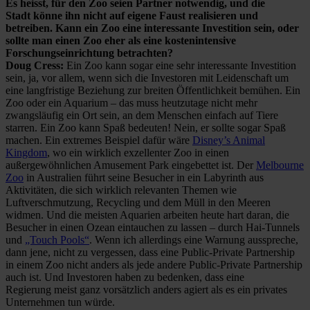
Es heisst, für den Zoo seien Partner notwendig, und die
Stadt könne ihn nicht auf eigene Faust realisieren und
betreiben. Kann ein Zoo eine interessante Investition sein, oder
sollte man einen Zoo eher als eine kostenintensive
Forschungseinrichtung betrachten?
Doug Cress:
Ein Zoo kann sogar eine sehr interessante Investition
sein, ja, vor allem, wenn sich die Investoren mit Leidenschaft um
eine langfristige Beziehung zur breiten Öffentlichkeit bemühen. Ein
Zoo oder ein Aquarium – das muss heutzutage nicht mehr
zwangsläufig ein Ort sein, an dem Menschen einfach auf Tiere
starren. Ein Zoo kann Spaß bedeuten! Nein, er sollte sogar Spaß
machen. Ein extremes Beispiel dafür wäre
Disney’s Animal
Kingdom
, wo ein wirklich exzellenter Zoo in einen
außergewöhnlichen Amusement Park eingebettet ist. Der
Melbourne
Zoo
in Australien führt seine Besucher in ein Labyrinth aus
Aktivitäten, die sich wirklich relevanten Themen wie
Luftverschmutzung, Recycling und dem Müll in den Meeren
widmen. Und die meisten Aquarien arbeiten heute hart daran, die
Besucher in einen Ozean eintauchen zu lassen – durch Hai-Tunnels
und
„Touch Pools“
. Wenn ich allerdings eine Warnung ausspreche,
dann jene, nicht zu vergessen, dass eine Public-Private Partnership
in einem Zoo nicht anders als jede andere Public-Private Partnership
auch ist. Und Investoren haben zu bedenken, dass eine
Regierung meist ganz vorsätzlich anders agiert als es ein privates
Unternehmen tun würde.