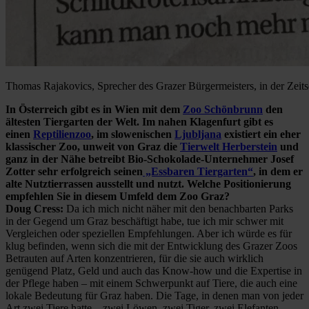
Thomas Rajakovics, Sprecher des Grazer Bürgermeisters, in der Zeits
In Österreich gibt es in Wien mit dem
Zoo Schönbrunn
den
ältesten Tiergarten der Welt. Im nahen Klagenfurt gibt es
einen
Reptilienzoo
, im slowenischen
Ljubljana
existiert ein eher
klassischer Zoo, unweit von Graz die
Tierwelt Herberstein
und
ganz in der Nähe betreibt Bio-Schokolade-Unternehmer Josef
Zotter sehr erfolgreich seinen
„Essbaren Tiergarten“
, in dem er
alte Nutztierrassen ausstellt und nutzt. Welche Positionierung
empfehlen Sie in diesem Umfeld dem Zoo Graz?
Doug Cress:
Da ich mich nicht näher mit den benachbarten Parks
in der Gegend um Graz beschäftigt habe, tue ich mir schwer mit
Vergleichen oder speziellen Empfehlungen. Aber ich würde es für
klug befinden, wenn sich die mit der Entwicklung des Grazer Zoos
Betrauten auf Arten konzentrieren, für die sie auch wirklich
genügend Platz, Geld und auch das Know-how und die Expertise in
der Pflege haben – mit einem Schwerpunkt auf Tiere, die auch eine
lokale Bedeutung für Graz haben. Die Tage, in denen man von jeder
Art zwei Tiere hatte – zwei Löwen, zwei Tiger, zwei Elefanten,