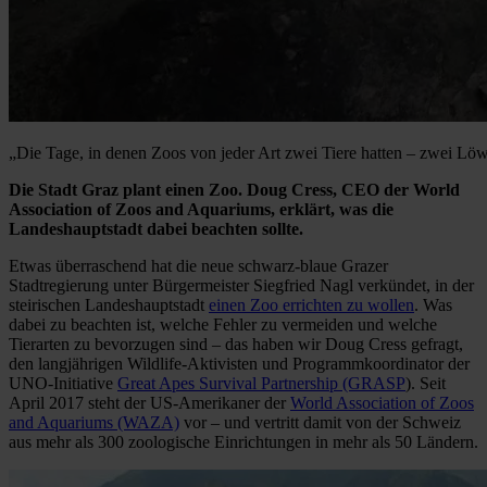
„Die Tage, in denen Zoos von jeder Art zwei Tiere hatten – zwei Löwe
Die Stadt Graz plant einen Zoo. Doug Cress, CEO der World
Association of Zoos and Aquariums, erklärt, was die
Landeshauptstadt dabei beachten sollte.
Etwas überraschend hat die neue schwarz-blaue Grazer
Stadtregierung unter Bürgermeister Siegfried Nagl verkündet, in der
steirischen Landeshauptstadt
einen Zoo errichten
zu wollen
. Was
dabei zu beachten ist, welche Fehler zu vermeiden und welche
Tierarten zu bevorzugen sind – das haben wir Doug Cress gefragt,
den langjährigen Wildlife-Aktivisten und Programmkoordinator der
UNO-Initiative
Great Apes Survival Partnership (GRASP
). Seit
April 2017 steht der US-Amerikaner der
World Association of Zoos
and Aquariums (WAZA)
vor – und vertritt damit von der Schweiz
aus mehr als 300 zoologische Einrichtungen in mehr als 50 Ländern.