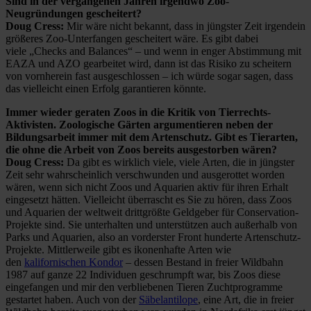
Sind in der vergangenen Jahren irgendwo Zoo-
Neugründungen gescheitert?
Doug Cress:
Mir wäre nicht bekannt, dass in jüngster Zeit irgendein
größeres Zoo-Unterfangen gescheitert wäre. Es gibt dabei
viele „Checks and Balances“ – und wenn in enger Abstimmung mit
EAZA und AZO gearbeitet wird, dann ist das Risiko zu scheitern
von vornherein fast ausgeschlossen – ich würde sogar sagen, dass
das vielleicht einen Erfolg garantieren könnte.
Immer wieder geraten Zoos in die Kritik von Tierrechts-
Aktivisten. Zoologische Gärten argumentieren neben der
Bildungsarbeit immer mit dem Artenschutz. Gibt es Tierarten,
die ohne die Arbeit von Zoos bereits ausgestorben wären?
Doug Cress:
Da gibt es wirklich viele, viele Arten, die in jüngster
Zeit sehr wahrscheinlich verschwunden und ausgerottet worden
wären, wenn sich nicht Zoos und Aquarien aktiv für ihren Erhalt
eingesetzt hätten. Vielleicht überrascht es Sie zu hören, dass Zoos
und Aquarien der weltweit drittgrößte Geldgeber für Conservation-
Projekte sind. Sie unterhalten und unterstützen auch außerhalb von
Parks und Aquarien, also an vorderster Front hunderte Artenschutz-
Projekte. Mittlerweile gibt es ikonenhafte Arten wie
den
kalifornischen Kondor
– dessen Bestand in freier Wildbahn
1987 auf ganze 22 Individuen geschrumpft war, bis Zoos diese
eingefangen und mir den verbliebenen Tieren Zuchtprogramme
gestartet haben. Auch von der
Säbelantilope
, eine Art, die in freier