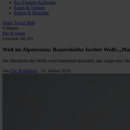
Eco Fashion & Design
Essen & Trinken
Reisen & Mobilität
Share
Tweet
Mail
4
Shares
Bio & Natur
Lesezeit: 5m 31s
Wolf im Alpenraum: Bauernlobby fordert Wolfs-„M
Die Rückkehr des Wolfs wird emotional diskutiert, das zeigte eine Ve
von
Die Redaktion
·
31. Januar 2018