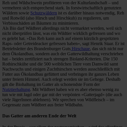
Reh und Wildschwein profitieren von der Kulturlandschaft – und
vermehren sich entsprechend stark. In forstwirtschaftlich genutzten
Wäldern sowie
Schutzwäldern
ist es darüber hinaus notwendig, Reh
und Rotwild (also Hirsch und Hirschkuh) zu regulieren, um
Verbissschäden an Bäumen zu minimieren.
Als Bio darf Wildbret allerdings nicht vermarktet werden, weil sich
nicht überprüfen lässt, was ein Wildtier wirklich gefressen und wo
es gelebt hat. »Das Reh kann auch auf einem kürzlich gespritzten
Raps- oder Getreideacker gefressen haben«, sagt Henrik Staar. Er ist
Betriebsleiter des Brandenburger Guts
Hirschaue
, das sich nicht nur
dem Ökolandbau, sondern auch der Gatterwildhaltung verschrieben
hat – beides zertifiziert nach strengen Bioland-Kriterien. Die 150
Rothirschkühe und die 500 weiblichen Tiere vom Damwild samt
Nachwuchs und einigen Zuchthirschen werden ausschließlich mit
Futter aus Ökolandbau gefüttert und verbringen ihr ganzes Leben
unter freiem Himmel. Auch erlegt werden sie im Gehege. Deshalb
gilt die Biohaltung im Gatter als schonendste Form der
Nutztierhaltung
. Mit Wildbret haben wir es aber ebenso wenig zu
tun wie mit Jagd oder gar mit der verpönten »Gatterjagd« (die auch
viele JägerInnen ablehnen). Wir sprechen von Wildfleisch – im
Gegensatz zum Wildbret aus freier Wildbahn.
Das Gatter am anderen Ende der Welt