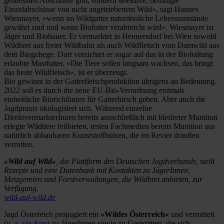
gestressten Abschüsse gibt, sondern selektive, beruhigte
Einzelabschüsse von nicht angetriebenem Wild«, sagt Hannes
Wiesmayer, »wenn im Wildgatter naturähnliche Lebensumstände
gewährt sind und wenn Biofutter verabreicht wird«. Wiesmayer ist
Jäger und Biobauer. Er vermarktet in Hennersdorf bei Wien sowohl
Wildbret aus freier Wildbahn als auch Wildfleisch vom Damwild aus
dem Biogehege. Dort verzichtet er sogar auf das in der Biohaltung
erlaubte Mastfutter. »Die Tiere sollen langsam wachsen, das bringt
das beste Wildfleisch«, ist er überzeugt.
Bio gewinnt in der Gatterfleischproduktion übrigens an Bedeutung.
2022 soll es durch die neue EU-Bio-Verordnung erstmals
einheitliche Biorichtlinien für Gatterhirsch geben. Aber auch die
Jagdpraxis ökologisiert sich. Während einzelne
DirektvermarkterInnen bereits ausschließlich mit bleifreier Munition
erlegte Wildtiere feilbieten, testen Fachmedien bereits Munition aus
natürlich abbaubaren Kunststoffhülsen, die im Revier draußen
verrotten.
»Wild auf Wild«
, die Plattform des Deutschen Jagdverbands, stellt
Rezepte und eine Datenbank mit Kontakten zu JägerInnen,
Metzgereien und Forstverwaltungen, die Wildbret anbieten, zur
Verfügung.
wild-auf-wild.de
Jagd Österreich propagiert ein
»Wildes Österreich«
und vermittelt
(
u. a. via App
) zu JägerInnen sowie zu Gaststätten, die sich