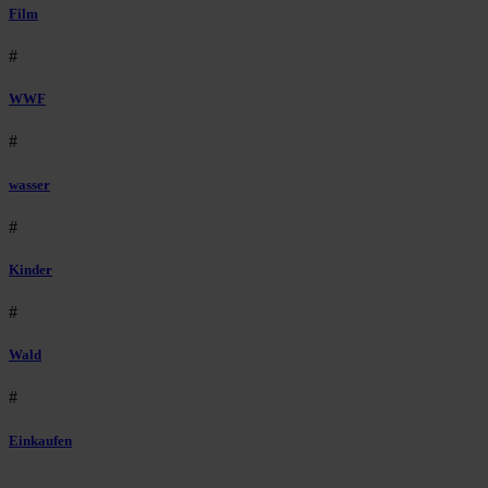
Film
#
WWF
#
wasser
#
Kinder
#
Wald
#
Einkaufen