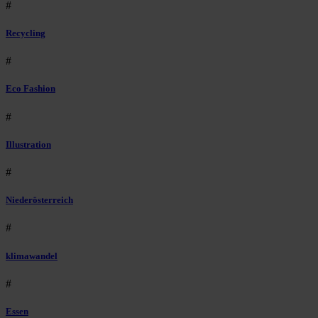
#
Recycling
#
Eco Fashion
#
Illustration
#
Niederösterreich
#
klimawandel
#
Essen