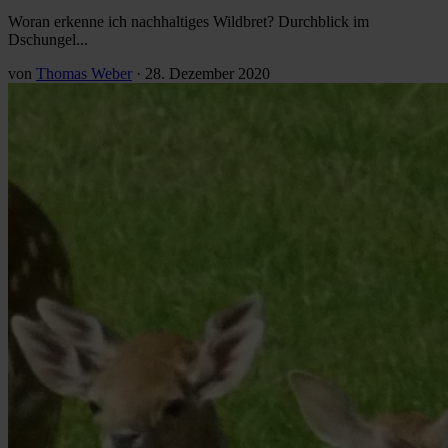
Woran erkenne ich nachhaltiges Wildbret? Durchblick im
Dschungel...
von
Thomas Weber
·
28. Dezember 2020