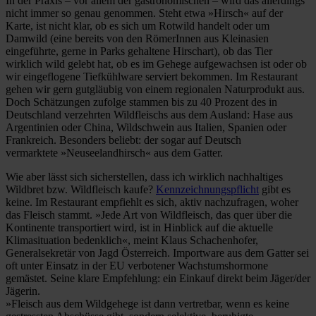
In der Praxis – vor allem der gastronomischen – wird das allerdings
nicht immer so genau genommen. Steht etwa »Hirsch« auf der
Karte, ist nicht klar, ob es sich um Rotwild handelt oder um
Damwild (eine bereits von den RömerInnen aus Kleinasien
eingeführte, gerne in Parks gehaltene Hirschart), ob das Tier
wirklich wild gelebt hat, ob es im Gehege aufgewachsen ist oder ob
wir eingeflogene Tiefkühlware serviert bekommen. Im Restaurant
gehen wir gern gutgläubig von einem regionalen Naturprodukt aus.
Doch Schätzungen zufolge stammen bis zu 40 Prozent des in
Deutschland verzehrten Wildfleischs aus dem Ausland: Hase aus
Argentinien oder China, Wildschwein aus Italien, Spanien oder
Frankreich. Besonders beliebt: der sogar auf Deutsch
vermarktete »Neuseelandhirsch« aus dem Gatter.
Wie aber lässt sich sicherstellen, dass ich wirklich nachhaltiges
Wildbret bzw. Wildfleisch kaufe?
Kennzeichnungspflicht
gibt es
keine. Im Restaurant empfiehlt es sich, aktiv nachzufragen, woher
das Fleisch stammt. »Jede Art von Wildfleisch, das quer über die
Kontinente transportiert wird, ist in Hinblick auf die aktuelle
Klimasituation bedenklich«, meint Klaus Schachenhofer,
Generalsekretär von Jagd Österreich. Importware aus dem Gatter sei
oft unter Einsatz in der EU verbotener Wachstumshormone
gemästet. Seine klare Empfehlung: ein Einkauf direkt beim Jäger/der
Jägerin.
»Fleisch aus dem Wildgehege ist dann vertretbar, wenn es keine