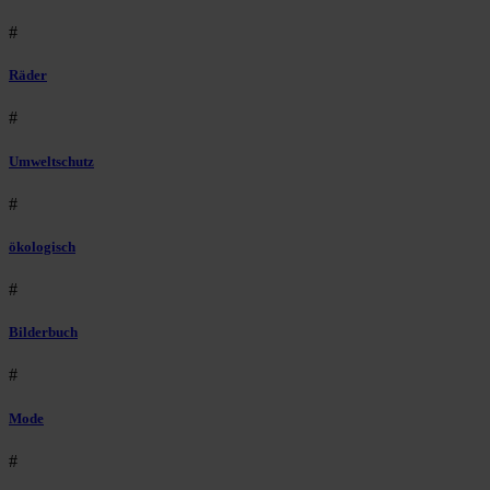
#
Räder
#
Umweltschutz
#
ökologisch
#
Bilderbuch
#
Mode
#