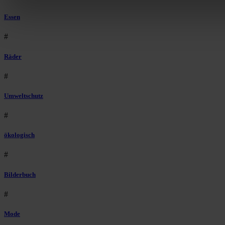
Essen
#
Räder
#
Umweltschutz
#
ökologisch
#
Bilderbuch
#
Mode