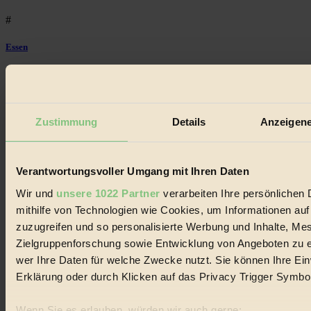
#
Essen
#
nachhaltig
Zustimmung
Details
Anzeigene
#
Landwirtschaft
Verantwortungsvoller Umgang mit Ihren Daten
#
Wir und
unsere 1022 Partner
verarbeiten Ihre persönlichen 
mithilfe von Technologien wie Cookies, um Informationen au
Design
zuzugreifen und so personalisierte Werbung und Inhalte, M
#
Zielgruppenforschung sowie Entwicklung von Angeboten zu e
wer Ihre Daten für welche Zwecke nutzt. Sie können Ihre Einw
Regional
Erklärung oder durch Klicken auf das Privacy Trigger Symbo
#
Wenn Sie es erlauben, würden wir auch gerne: