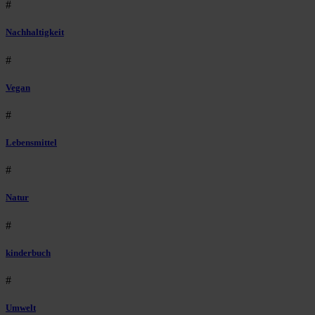
#
Nachhaltigkeit
#
Vegan
#
Lebensmittel
#
Natur
#
kinderbuch
#
Umwelt