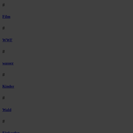
#
Film
#
WWF
#
wasser
#
Kinder
#
Wald
#
Einkaufen