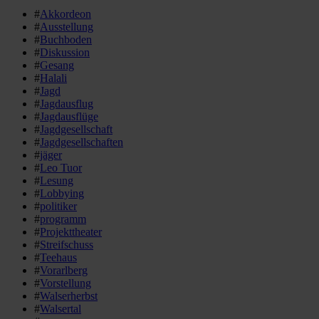
#
Akkordeon
#
Ausstellung
#
Buchboden
#
Diskussion
#
Gesang
#
Halali
#
Jagd
#
Jagdausflug
#
Jagdausflüge
#
Jagdgesellschaft
#
Jagdgesellschaften
#
jäger
#
Leo Tuor
#
Lesung
#
Lobbying
#
politiker
#
programm
#
Projekttheater
#
Streifschuss
#
Teehaus
#
Vorarlberg
#
Vorstellung
#
Walserherbst
#
Walsertal