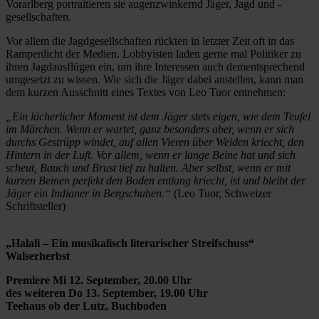
Vorarlberg portraitieren sie augenzwinkernd Jäger, Jagd und -
gesellschaften.
Vor allem die Jagdgesellschaften rückten in letzter Zeit oft in das
Rampenlicht der Medien. Lobbyisten laden gerne mal Politiker zu
ihren Jagdausflügen ein, um ihre Interessen auch dementsprechend
umgesetzt zu wissen. Wie sich die Jäger dabei anstellen, kann man
dem kurzen Ausschnitt eines Textes von Leo Tuor entnehmen:
„Ein lächerlicher Moment ist dem Jäger stets eigen, wie dem Teufel
im Märchen. Wenn er wartet, ganz besonders aber, wenn er sich
durchs Gestrüpp windet, auf allen Vieren über Weiden kriecht, den
Hintern in der Luft. Vor allem, wenn er lange Beine hat und sich
scheut, Bauch und Brust tief zu halten. Aber selbst, wenn er mit
kurzen Beinen perfekt den Boden entlang kriecht, ist und bleibt der
Jäger ein Indianer in Bergschuhen.“
(Leo Tuor, Schweizer
Schriftsteller)
„Halali – Ein musikalisch literarischer Streifschuss“
Walserherbst
Premiere Mi 12. September, 20.00 Uhr
des weiteren Do 13. September, 19.00 Uhr
Teehaus ob der Lutz, Buchboden