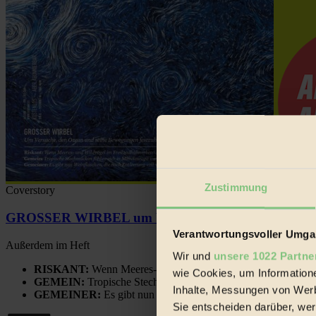
Zustimmung
Coverstory
GROSSER WIRBEL um Versuche, den Ozean und sein
Verantwortungsvoller Umgan
Außerdem im Heft
Wir und
unsere 1022 Partne
RISKANT:
Wenn Meeres- und Wildvögel im Freilandhühnerbe
wie Cookies, um Information
GEMEIN:
Tropische Stechmücken fühlen sich in Mitteleuropa
Inhalte, Messungen von Werb
GEMEINER:
Es gibt nun Weinflaschen, die nach Entleerung
Sie entscheiden darüber, wer