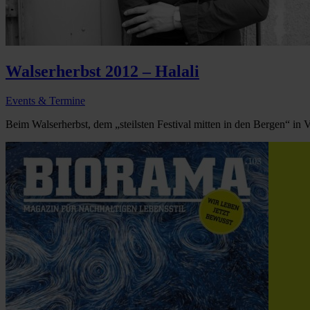
Walserherbst 2012 – Halali
Events & Termine
Beim Walserherbst, dem „steilsten Festival mitten in den Bergen“ in Vo