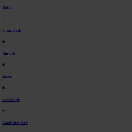
Natur
#
kinderbuch
#
Umwelt
#
Essen
#
nachhaltig
#
Landwirtschaft