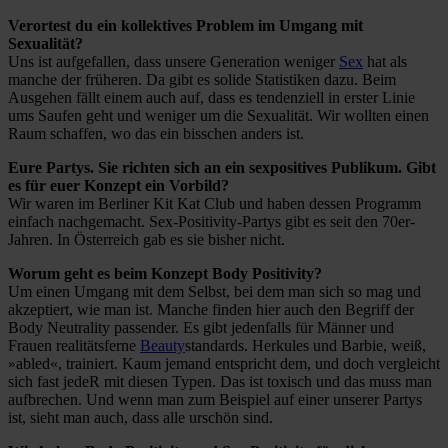
Verortest du ein kollektives Problem im Umgang mit
Sexualität?
Uns ist aufgefallen, dass unsere Generation weniger
Sex
hat als
manche der früheren. Da gibt es solide Statistiken dazu. Beim
Ausgehen fällt einem auch auf, dass es tendenziell in erster Linie
ums Saufen geht und weniger um die Sexualität. Wir wollten einen
Raum schaffen, wo das ein bisschen anders ist.
Eure Partys. Sie richten sich an ein sexpositives Publikum. Gibt
es für euer Konzept ein Vorbild?
Wir waren im Berliner Kit Kat Club und haben dessen Programm
einfach nachgemacht. Sex-Positivity-Partys gibt es seit den 70er-
Jahren. In Österreich gab es sie bisher nicht.
Worum geht es beim Konzept Body Positivity?
Um einen Umgang mit dem Selbst, bei dem man sich so mag und
akzeptiert, wie man ist. Manche finden hier auch den Begriff der
Body Neutrality passender. Es gibt jedenfalls für Männer und
Frauen realitätsferne
Beauty
standards. Herkules und Barbie, weiß,
»abled«, trainiert. Kaum jemand entspricht dem, und doch vergleicht
sich fast jedeR mit diesen Typen. Das ist toxisch und das muss man
aufbrechen. Und wenn man zum Beispiel auf einer unserer Partys
ist, sieht man auch, dass alle urschön sind.