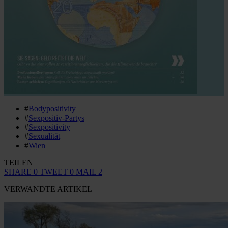
#
Bodypositivity
#
Sexpositiv-Partys
#
Sexpositivity
#
Sexualität
#
Wien
TEILEN
SHARE
0
TWEET
0
MAIL
2
VERWANDTE ARTIKEL