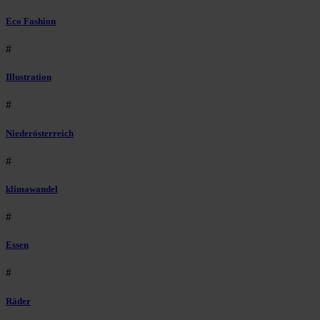
Eco Fashion
#
Illustration
#
Niederösterreich
#
klimawandel
#
Essen
#
Räder