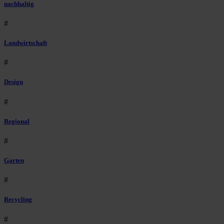
nachhaltig
#
Landwirtschaft
#
Design
#
Regional
#
Garten
#
Recycling
#