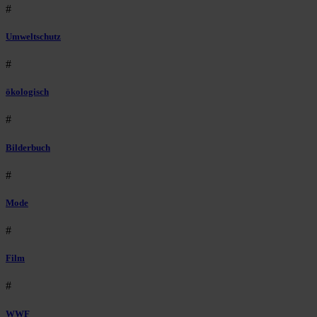
#
Umweltschutz
#
ökologisch
#
Bilderbuch
#
Mode
#
Film
#
WWF