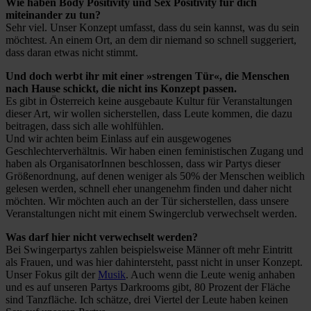
Wie haben Body Positivity und Sex Positivity für dich
miteinander zu tun?
Sehr viel. Unser Konzept umfasst, dass du sein kannst, was du sein
möchtest. An einem Ort, an dem dir niemand so schnell suggeriert,
dass daran etwas nicht stimmt.
Und doch werbt ihr mit einer »strengen Tür«, die Menschen
nach Hause schickt, die nicht ins Konzept passen.
Es gibt in Österreich keine ausgebaute Kultur für Veranstaltungen
dieser Art, wir wollen sicherstellen, dass Leute kommen, die dazu
beitragen, dass sich alle wohlfühlen.
Und wir achten beim Einlass auf ein ausgewogenes
Geschlechterverhältnis. Wir haben einen feministischen Zugang und
haben als OrganisatorInnen beschlossen, dass wir Partys dieser
Größenordnung, auf denen weniger als 50% der Menschen weiblich
gelesen werden, schnell eher unangenehm finden und daher nicht
möchten. Wir möchten auch an der Tür sicherstellen, dass unsere
Veranstaltungen nicht mit einem Swingerclub verwechselt werden.
Was darf hier nicht verwechselt werden?
Bei Swingerpartys zahlen beispielsweise Männer oft mehr Eintritt
als Frauen, und was hier dahintersteht, passt nicht in unser Konzept.
Unser Fokus gilt der
Musik
. Auch wenn die Leute wenig anhaben
und es auf unseren Partys Darkrooms gibt, 80 Prozent der Fläche
sind Tanzfläche. Ich schätze, drei Viertel der Leute haben keinen