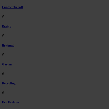
Landwirtschaft
#
Design
#
Regional
#
Garten
#
Recycling
#
Eco Fashion