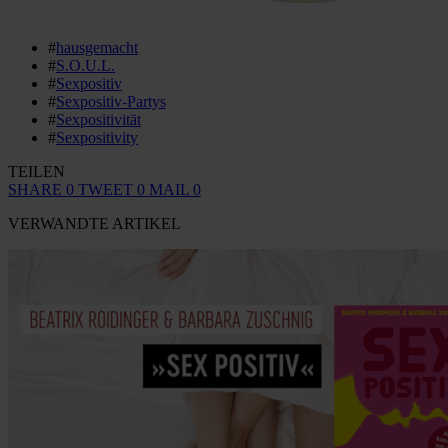
#
hausgemacht
#
S.O.U.L.
#
Sexpositiv
#
Sexpositiv-Partys
#
Sexpositivität
#
Sexpositivity
TEILEN
SHARE
0
TWEET
0
MAIL
0
VERWANDTE ARTIKEL