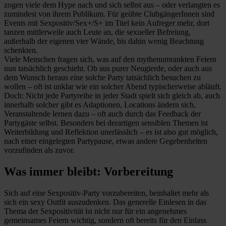
zogen viele dem Hype nach und sich selbst aus – oder verlangten es
zumindest von ihrem Publikum. Für geübte ClubgängerInnen sind
Events mit Sexpositiv/Sex+/S+ im Titel kein Aufreger mehr, dort
tanzen mittlerweile auch Leute an, die sexueller Befreiung,
außerhalb der eigenen vier Wände, bis dahin wenig Beachtung
schenkten.
Viele Menschen fragen sich, was auf den mythenumrankten Feiern
nun tatsächlich geschieht. Ob aus purer Neugierde, oder auch aus
dem Wunsch heraus eine solche Party tatsächlich besuchen zu
wollen – oft ist unklar wie ein solcher Abend typischerweise abläuft.
Doch: Nicht jede Partyreihe in jeder Stadt spielt sich gleich ab, auch
innerhalb solcher gibt es Adaptionen, Locations ändern sich,
Veranstaltende lernen dazu – oft auch durch das Feedback der
Partygäste selbst. Besonders bei derartigen sensiblen Themen ist
Weiterbildung und Reflektion unerlässlich – es ist also gut möglich,
nach einer eingelegten Partypause, etwas andere Gegebenheiten
vorzufinden als zuvor.
Was immer bleibt: Vorbereitung
Sich auf eine Sexpositiv-Party vorzubereiten, beinhaltet mehr als
sich ein sexy Outfit auszudenken. Das generelle Einlesen in das
Thema der Sexpositivität ist nicht nur für ein angenehmes
gemeinsames Feiern wichtig, sondern oft bereits für den Einlass