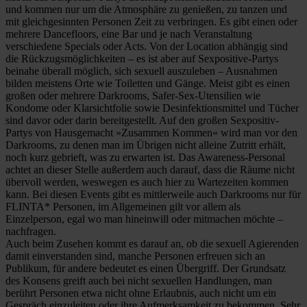
und kommen nur um die Atmosphäre zu genießen, zu tanzen und
mit gleichgesinnten Personen Zeit zu verbringen. Es gibt einen oder
mehrere Dancefloors, eine Bar und je nach Veranstaltung
verschiedene Specials oder Acts. Von der Location abhängig sind
die Rückzugsmöglichkeiten – es ist aber auf Sexpositive-Partys
beinahe überall möglich, sich sexuell auszuleben – Ausnahmen
bilden meistens Orte wie Toiletten und Gänge. Meist gibt es einen
großen oder mehrere Darkrooms, Safer-Sex-Utensilien wie
Kondome oder Klarsichtfolie sowie Desinfektionsmittel und Tücher
sind davor oder darin bereitgestellt. Auf den großen Sexpositiv-
Partys von Hausgemacht »Zusammen Kommen« wird man vor den
Darkrooms, zu denen man im Übrigen nicht alleine Zutritt erhält,
noch kurz gebrieft, was zu erwarten ist. Das Awareness-Personal
achtet an dieser Stelle außerdem auch darauf, dass die Räume nicht
übervoll werden, weswegen es auch hier zu Wartezeiten kommen
kann. Bei diesen Events gibt es mittlerweile auch Darkrooms nur für
FLINTA* Personen, im Allgemeinen gilt vor allem als
Einzelperson, egal wo man hineinwill oder mitmachen möchte –
nachfragen.
Auch beim Zusehen kommt es darauf an, ob die sexuell Agierenden
damit einverstanden sind, manche Personen erfreuen sich an
Publikum, für andere bedeutet es einen Übergriff. Der Grundsatz
des Konsens greift auch bei nicht sexuellen Handlungen, man
berührt Personen etwa nicht ohne Erlaubnis, auch nicht um ein
Gespräch einzuleiten oder ihre Aufmerksamkeit zu bekommen. Sehr