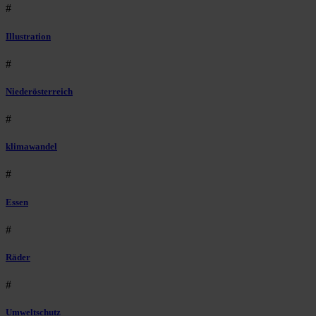
#
Illustration
#
Niederösterreich
#
klimawandel
#
Essen
#
Räder
#
Umweltschutz