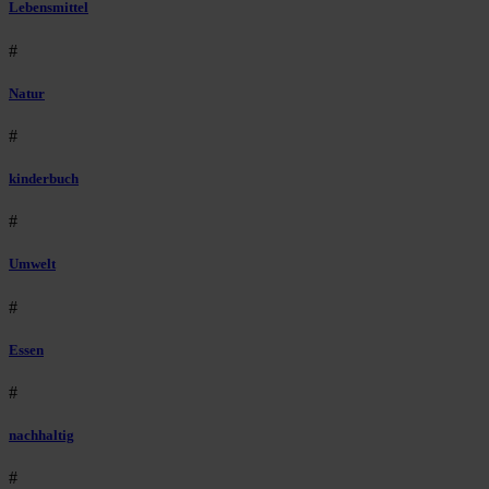
Lebensmittel
#
Natur
#
kinderbuch
#
Umwelt
#
Essen
#
nachhaltig
#