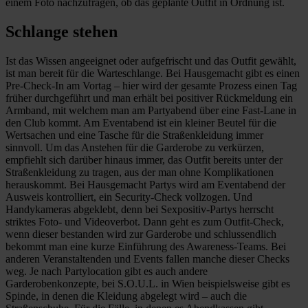
einem Foto nachzufragen, ob das geplante Outfit in Ordnung ist.
Schlange stehen
Ist das Wissen angeeignet oder aufgefrischt und das Outfit gewählt,
ist man bereit für die Warteschlange. Bei Hausgemacht gibt es einen
Pre-Check-In am Vortag – hier wird der gesamte Prozess einen Tag
früher durchgeführt und man erhält bei positiver Rückmeldung ein
Armband, mit welchem man am Partyabend über eine Fast-Lane in
den Club kommt. Am Eventabend ist ein kleiner Beutel für die
Wertsachen und eine Tasche für die Straßenkleidung immer
sinnvoll. Um das Anstehen für die Garderobe zu verkürzen,
empfiehlt sich darüber hinaus immer, das Outfit bereits unter der
Straßenkleidung zu tragen, aus der man ohne Komplikationen
herauskommt. Bei Hausgemacht Partys wird am Eventabend der
Ausweis kontrolliert, ein Security-Check vollzogen. Und
Handykameras abgeklebt, denn bei Sexpositiv-Partys herrscht
striktes Foto- und Videoverbot. Dann geht es zum Outfit-Check,
wenn dieser bestanden wird zur Garderobe und schlussendlich
bekommt man eine kurze Einführung des Awareness-Teams. Bei
anderen Veranstaltenden und Events fallen manche dieser Checks
weg. Je nach Partylocation gibt es auch andere
Garderobenkonzepte, bei S.O.U.L. in Wien beispielsweise gibt es
Spinde, in denen die Kleidung abgelegt wird – auch die