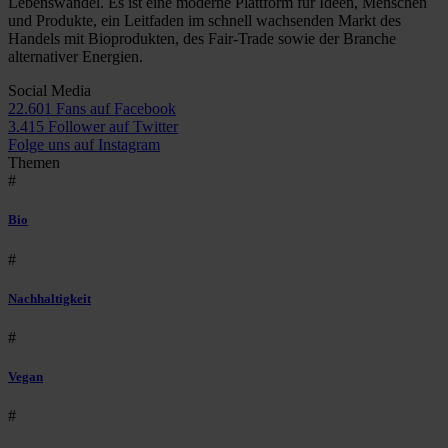
Lebenswandel. Es ist eine moderne Plattform für Ideen, Menschen
und Produkte, ein Leitfaden im schnell wachsenden Markt des
Handels mit Bioprodukten, des Fair-Trade sowie der Branche
alternativer Energien.
Social Media
22.601 Fans auf Facebook
3.415 Follower auf Twitter
Folge uns auf Instagram
Themen
#
Bio
#
Nachhaltigkeit
#
Vegan
#