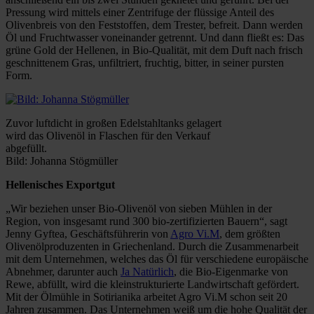
Pressung wird mittels einer Zentrifuge der flüssige Anteil des
Olivenbreis von den Feststoffen, dem Trester, befreit. Dann werden
Öl und Fruchtwasser voneinander getrennt. Und dann fließt es: Das
grüne Gold der Hellenen, in Bio-Qualität, mit dem Duft nach frisch
geschnittenem Gras, unfiltriert, fruchtig, bitter, in seiner pursten
Form.
Zuvor luftdicht in großen Edelstahltanks gelagert
wird das Olivenöl in Flaschen für den Verkauf
abgefüllt.
Bild: Johanna Stögmüller
Hellenisches Exportgut
„Wir beziehen unser Bio-Olivenöl von sieben Mühlen in der
Region, von insgesamt rund 300 bio-zertifizierten Bauern“, sagt
Jenny Gyftea, Geschäftsführerin von
Agro Vi.M
, dem größten
Olivenölproduzenten in Griechenland. Durch die Zusammenarbeit
mit dem Unternehmen, welches das Öl für verschiedene europäische
Abnehmer, darunter auch
Ja Natürlich
, die Bio-Eigenmarke von
Rewe, abfüllt, wird die kleinstrukturierte Landwirtschaft gefördert.
Mit der Ölmühle in Sotirianika arbeitet Agro Vi.M schon seit 20
Jahren zusammen. Das Unternehmen weiß um die hohe Qualität der