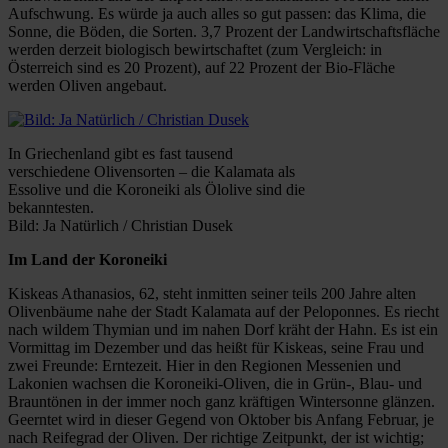
Aufschwung. Es würde ja auch alles so gut passen: das Klima, die
Sonne, die Böden, die Sorten. 3,7 Prozent der Landwirtschaftsfläche
werden derzeit biologisch bewirtschaftet (zum Vergleich: in
Österreich sind es 20 Prozent), auf 22 Prozent der Bio-Fläche
werden Oliven angebaut.
In Griechenland gibt es fast tausend
verschiedene Olivensorten – die Kalamata als
Essolive und die Koroneiki als Ölolive sind die
bekanntesten.
Bild: Ja Natürlich / Christian Dusek
Im Land der Koroneiki
Kiskeas Athanasios, 62, steht inmitten seiner teils 200 Jahre alten
Olivenbäume nahe der Stadt Kalamata auf der Peloponnes. Es riecht
nach wildem Thymian und im nahen Dorf kräht der Hahn. Es ist ein
Vormittag im Dezember und das heißt für Kiskeas, seine Frau und
zwei Freunde: Erntezeit. Hier in den Regionen Messenien und
Lakonien wachsen die Koroneiki-Oliven, die in Grün-, Blau- und
Brauntönen in der immer noch ganz kräftigen Wintersonne glänzen.
Geerntet wird in dieser Gegend von Oktober bis Anfang Februar, je
nach Reifegrad der Oliven. Der richtige Zeitpunkt, der ist wichtig;