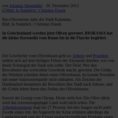
von
Johanna Stögmüller
·
20. Dezember 2013
Bio-Olivenernte nahe der Stadt Kalamata.
Bild: Ja Natürlich / Christian Dusek
In Griechenland werden jetzt Oliven geerntet. BIORAMA hat
die kleine Koroneiki vom Baum bis in die Flasche begleitet.
Die Geschichte vom Olivenbaum geht so:
Athene
und
Poseidon
stritten sich auf dem heiligen Felsen der Akropolis darüber, wer von
ihnen Schutzgott der Stadt sein sollte. Der Deal: Wer den
Bewohnern das wertvollste Geschenk macht, gewinnt. Die Göttin
der Weisheit schenkte ihnen einen Olivenbaum, da konnte Poseidon
mit seiner Salzwasserquelle nicht mithalten. Als Zeichen der
Dankbarkeit benannten die Bewohner ihre Stadt nach Athene, und
die Göttin lehrte ihnen den Anbau des Olivenbaums.
Soweit der Gossip vom Olymp. Heute steht fest: Die Olive allein
wird das rezessionsgeplagte Land wohl nicht retten. Die
Arbeitslosenquote
liegt bei 27 Prozent, bei den Jungen sucht jeder
Zweite einen Job. Im Angesicht der Krise erfahren allerdings die
Landwirtschaft und der Export landwirtschaftlicher Produkte einen