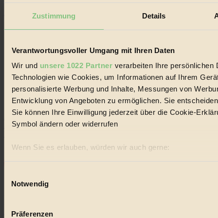
Einkaufen
Zustimmung
Details
A
Verantwortungsvoller Umgang mit Ihren Daten
Wir und
unsere 1022 Partner
verarbeiten Ihre persönlichen D
Technologien wie Cookies, um Informationen auf Ihrem Gerät
Impressum
personalisierte Werbung und Inhalte, Messungen von Werbun
Datenschutz
Mediadaten
Entwicklung von Angeboten zu ermöglichen. Sie entscheiden 
Sie können Ihre Einwilligung jederzeit über die Cookie-Erklä
22.601 Fans
Symbol ändern oder widerrufen
3.415 Follower
Folge uns
Wenn Sie es erlauben, würden wir auch gerne:
Informationen über Ihre geografische Lage erfassen, 
Ihr Gerät durch aktives Scannen nach bestimmten Merk
Einwilligungsauswahl
Notwendig
Bleibe auf dem Laufenden und verpasse keine
Erfahren Sie mehr darüber, wie Ihre persönlichen Daten vera
Neuigkeiten von BIORAMA.
Abschnitt Einzelheiten
fest.
Das BIORAMA Magazin auf Facebook.
Folge uns auf Facebook!
×
Präferenzen