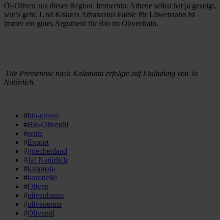
Öl-Oliven aus dieser Region. Immerhin: Athene selbst hat ja gezeigt,
wie’s geht. Und Kiskeas Athanasios Faible für Löwenzahn ist
immer ein gutes Argument für Bio im Olivenhain.
Die Pressereise nach Kalamata erfolgte auf Einladung von Ja
Natürlich.
#
bio-oliven
#
Bio-Olivenöl
#
ernte
#
Export
#
griechenland
#
Ja! Natürlich
#
kalamata
#
koroneiki
#
Oliven
#
olivenbaum
#
olivenernte
#
Olivenöl