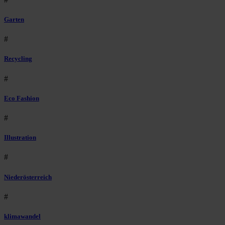
Garten
#
Recycling
#
Eco Fashion
#
Illustration
#
Niederösterreich
#
klimawandel