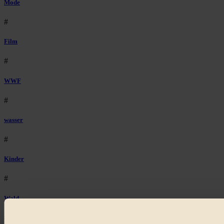
Mode
#
Film
#
WWF
#
wasser
#
Kinder
#
Wald
#