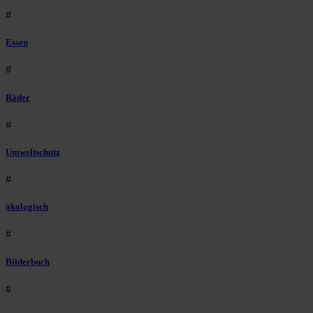
#
Essen
#
Räder
#
Umweltschutz
#
ökologisch
#
Bilderbuch
#