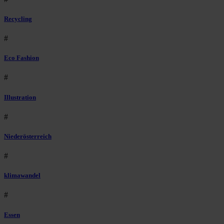
Recycling
#
Eco Fashion
#
Illustration
#
Niederösterreich
#
klimawandel
#
Essen