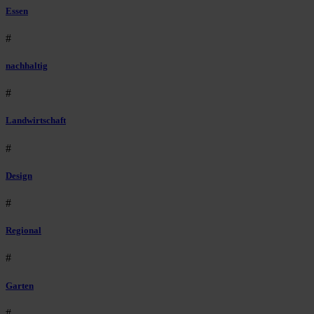
Essen
#
nachhaltig
#
Landwirtschaft
#
Design
#
Regional
#
Garten
#