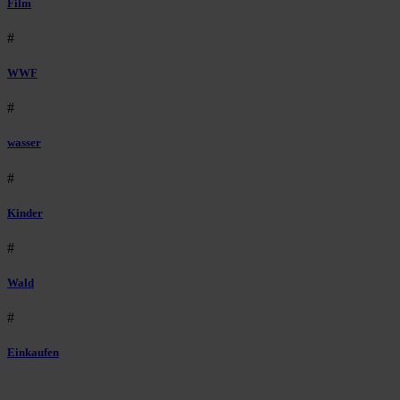
Film
#
WWF
#
wasser
#
Kinder
#
Wald
#
Einkaufen