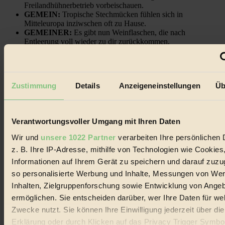
Freilandhühnerbetrieb vorbeischauen.
GEMEIN:
Tropische Stechmücken fühlen sich in
Mitteleuropa inziwschen oft zu Hause.
GEMEINER:
Es gibt nun Weinflaschen, die nach
Entleerung voll wieder zu dir zurückkommen.
Zustimmung
Details
Anzeigeneinstellungen
Üb
Der BIORAMA-Newsletter
Erhalte in regelmäßigen Abständen die aktuellsten Artikel,
Verantwortungsvoller Umgang mit Ihren Daten
Gewinnspiele & Ausgaben übersichtlich aufbereitet vom
BIORAMA-Magazin per E-Mail.
Wir und
unsere 1022 Partner
verarbeiten Ihre persönlichen 
z. B. Ihre IP-Adresse, mithilfe von Technologien wie Cookies
Informationen auf Ihrem Gerät zu speichern und darauf zuzu
Jetzt eintragen:
so personalisierte Werbung und Inhalte, Messungen von We
Inhalten, Zielgruppenforschung sowie Entwicklung von Ange
ermöglichen. Sie entscheiden darüber, wer Ihre Daten für we
Zwecke nutzt. Sie können Ihre Einwilligung jederzeit über di
Erklärung oder durch Klicken auf das Privacy Trigger Symbo