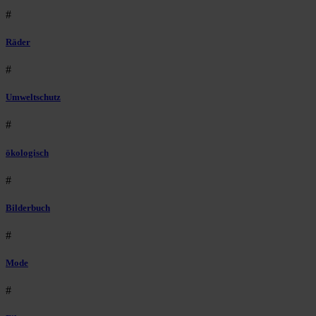
#
Räder
#
Umweltschutz
#
ökologisch
#
Bilderbuch
#
Mode
#