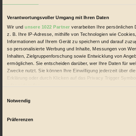
Lebenswandel. Es ist eine moderne Plattform für Ideen, Menschen
und Produkte, ein Leitfaden im schnell wachsenden Markt des
Handels mit Bioprodukten, des Fair-Trade sowie der Branche
Verantwortungsvoller Umgang mit Ihren Daten
alternativer Energien.
Wir und
unsere 1022 Partner
verarbeiten Ihre persönlichen 
Social Media
z. B. Ihre IP-Adresse, mithilfe von Technologien wie Cookies
22.601 Fans auf Facebook
3.415 Follower auf Twitter
Informationen auf Ihrem Gerät zu speichern und darauf zuzu
Folge uns auf Instagram
so personalisierte Werbung und Inhalte, Messungen von We
Themen
Inhalten, Zielgruppenforschung sowie Entwicklung von Ange
#
ermöglichen. Sie entscheiden darüber, wer Ihre Daten für we
Bio
Zwecke nutzt. Sie können Ihre Einwilligung jederzeit über di
Erklärung oder durch Klicken auf das Privacy Trigger Symbo
#
oder widerrufen
Nachhaltigkeit
Einwilligungsauswahl
Wenn Sie es erlauben, würden wir auch gerne:
Notwendig
#
Informationen über Ihre geografische Lage erfassen, 
auf einige Meter genau sein können
Vegan
Präferenzen
Ihr Gerät durch aktives Scannen nach bestimmten 
#
(Fingerprinting) identifizieren