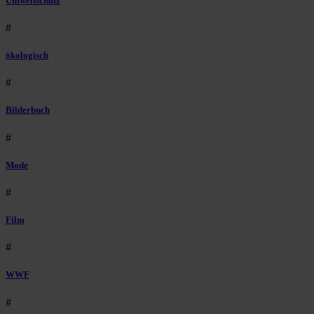
Umweltschutz
#
ökologisch
#
Bilderbuch
#
Mode
#
Film
#
WWF
#