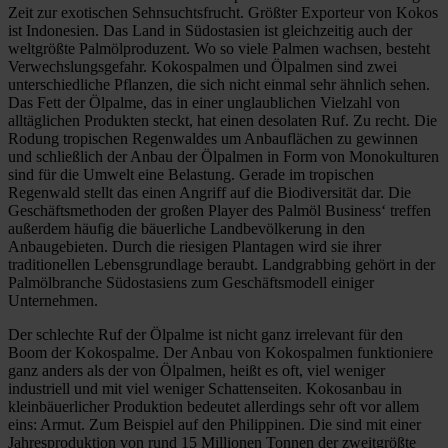
Zeit zur exotischen Sehnsuchtsfrucht. Größter Exporteur von Kokos
ist Indonesien. Das Land in Südostasien ist gleichzeitig auch der
weltgrößte Palmölproduzent. Wo so viele Palmen wachsen, besteht
Verwechslungsgefahr. Kokospalmen und Ölpalmen sind zwei
unterschiedliche Pflanzen, die sich nicht einmal sehr ähnlich sehen.
Das Fett der Ölpalme, das in einer unglaublichen Vielzahl von
alltäglichen Produkten steckt, hat einen desolaten Ruf. Zu recht. Die
Rodung tropischen Regenwaldes um Anbauflächen zu gewinnen
und schließlich der Anbau der Ölpalmen in Form von Monokulturen
sind für die Umwelt eine Belastung. Gerade im tropischen
Regenwald stellt das einen Angriff auf die Biodiversität dar. Die
Geschäftsmethoden der großen Player des Palmöl Business‘ treffen
außerdem häufig die bäuerliche Landbevölkerung in den
Anbaugebieten. Durch die riesigen Plantagen wird sie ihrer
traditionellen Lebensgrundlage beraubt. Landgrabbing gehört in der
Palmölbranche Südostasiens zum Geschäftsmodell einiger
Unternehmen.
Der schlechte Ruf der Ölpalme ist nicht ganz irrelevant für den
Boom der Kokospalme. Der Anbau von Kokospalmen funktioniere
ganz anders als der von Ölpalmen, heißt es oft, viel weniger
industriell und mit viel weniger Schattenseiten. Kokosanbau in
kleinbäuerlicher Produktion bedeutet allerdings sehr oft vor allem
eins: Armut. Zum Beispiel auf den Philippinen. Die sind mit einer
Jahresproduktion von rund 15 Millionen Tonnen der zweitgrößte