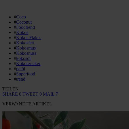
#
Coco
#
Coconut
#
Foodtrend
#
Kokos
#
Kokos Flakes
#
Kokosfett
#
Kokosmus
#
Kokosnuss
#
kokosöl
#
Kokoszucker
#
palöl
#
Superfood
#
trend
TEILEN
SHARE
0
TWEET
0
MAIL
7
VERWANDTE ARTIKEL