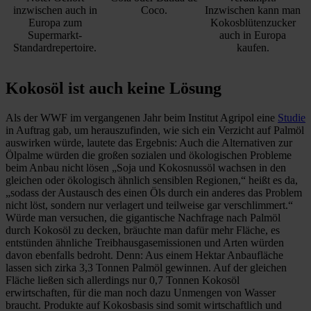
inzwischen auch in
Coco.
Inzwischen kann man
Europa zum
Kokosblütenzucker
Supermarkt-
auch in Europa
Standardrepertoire.
kaufen.
Kokosöl ist auch keine Lösung
Als der WWF im vergangenen Jahr beim Institut Agripol eine
Studie
in Auftrag gab, um herauszufinden, wie sich ein Verzicht auf Palmöl
auswirken würde, lautete das Ergebnis: Auch die Alternativen zur
Ölpalme würden die großen sozialen und ökologischen Probleme
beim Anbau nicht lösen „Soja und Kokosnussöl wachsen in den
gleichen oder ökologisch ähnlich sensiblen Regionen,“ heißt es da,
„sodass der Austausch des einen Öls durch ein anderes das Problem
nicht löst, sondern nur verlagert und teilweise gar verschlimmert.“
Würde man versuchen, die gigantische Nachfrage nach Palmöl
durch Kokosöl zu decken, bräuchte man dafür mehr Fläche, es
entstünden ähnliche Treibhausgasemissionen und Arten würden
davon ebenfalls bedroht. Denn: Aus einem Hektar Anbaufläche
lassen sich zirka 3,3 Tonnen Palmöl gewinnen. Auf der gleichen
Fläche ließen sich allerdings nur 0,7 Tonnen Kokosöl
erwirtschaften, für die man noch dazu Unmengen von Wasser
braucht. Produkte auf Kokosbasis sind somit wirtschaftlich und