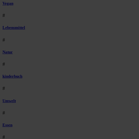
Vegan
#
Lebensmittel
#
Natur
#
kinderbuch
#
Umwelt
#
Essen
#