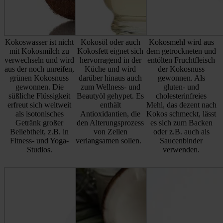
Kokoswasser ist nicht
Kokosöl oder auch
Kokosmehl wird aus
mit Kokosmilch zu
Kokosfett eignet sich
dem getrockneten und
verwechseln und wird
hervorragend in der
entölten Fruchtfleisch
aus der noch unreifen,
Küche und wird
der Kokosnuss
grünen Kokosnuss
darüber hinaus auch
gewonnen. Als
gewonnen. Die
zum Wellness- und
gluten- und
süßliche Flüssigkeit
Beautyöl gehypet. Es
cholesterinfreies
erfreut sich weltweit
enthält
Mehl, das dezent nach
als isotonisches
Antioxidantien, die
Kokos schmeckt, lässt
Getränk großer
den Alterungsprozess
es sich zum Backen
Beliebtheit, z.B. in
von Zellen
oder z.B. auch als
Fitness- und Yoga-
verlangsamen sollen.
Saucenbinder
Studios.
verwenden.