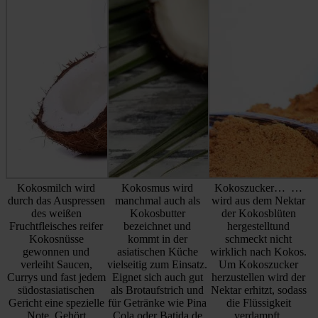
Kokosmilch wird
Kokosmus wird
Kokoszucker… …
durch das Auspressen
manchmal auch als
wird aus dem Nektar
des weißen
Kokosbutter
der Kokosblüten
Fruchtfleisches reifer
bezeichnet und
hergestelltund
Kokosnüsse
kommt in der
schmeckt nicht
gewonnen und
asiatischen Küche
wirklich nach Kokos.
verleiht Saucen,
vielseitig zum Einsatz.
Um Kokoszucker
Currys und fast jedem
Eignet sich auch gut
herzustellen wird der
südostasiatischen
als Brotaufstrich und
Nektar erhitzt, sodass
Gericht eine spezielle
für Getränke wie Pina
die Flüssigkeit
Note. Gehört
Cola oder Batida de
verdampft.