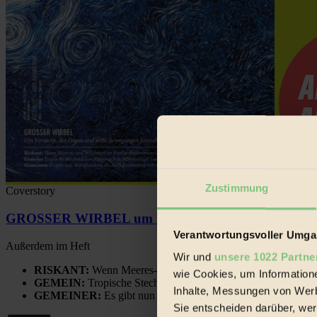
Zustimmung
Coverstory
GROSSER WIRBEL um Versuche, den Ozean und sein
Verantwortungsvoller Umgan
Außerdem im Heft
Wir und
unsere 1022 Partne
RISKANT:
Wenn Meeres- und Wildvögel im Freilandhühnerbe
wie Cookies, um Information
GEMEIN:
Tropische Stechmücken fühlen sich in Mitteleuropa
Inhalte, Messungen von Werb
GEMEINER:
Es gibt nun Weinflaschen, die nach Entleerung
Sie entscheiden darüber, wer