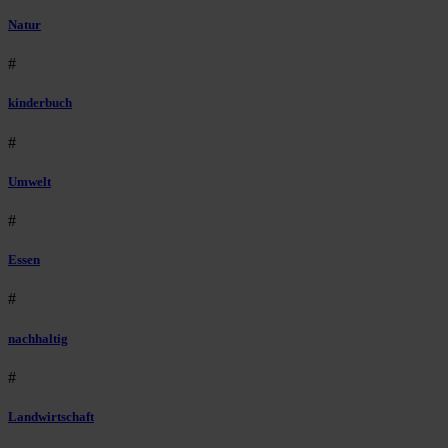
Natur
#
kinderbuch
#
Umwelt
#
Essen
#
nachhaltig
#
Landwirtschaft