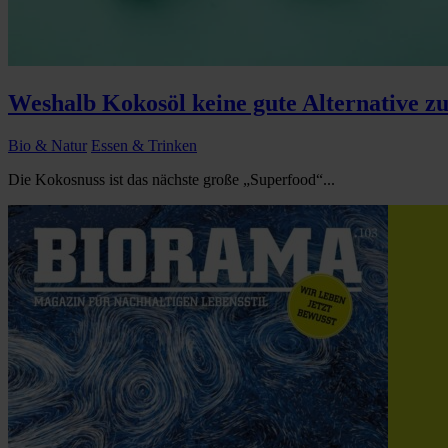
Weshalb Kokosöl keine gute Alternative zu
Bio & Natur
Essen & Trinken
Die Kokosnuss ist das nächste große „Superfood“...