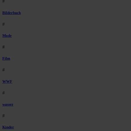
#
Bilderbuch
#
Mode
#
Film
#
WWF
#
wasser
#
Kinder