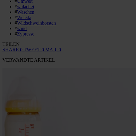
#
Umwelt
#
walachei
#
Waschen
#
Weleda
#
Wildschweinborsten
#
wind
#
Zypresse
TEILEN
SHARE
0
TWEET
0
MAIL
0
VERWANDTE ARTIKEL