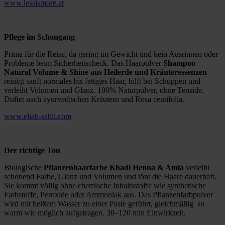
www.lessismore.at
Pflege im Schongang
Prima für die Reise, da gering im Gewicht und kein Ausrinnen oder
Probleme beim Sicherheitscheck. Das Haarpulver
Shampoo
Natural Volume & Shine aus Heilerde und Kräuteressenzen
reinigt sanft normales bis fettiges Haar, hilft bei Schuppen und
verleiht Volumen und Glanz. 100% Naturpulver, ohne Tenside.
Duftet nach ayurvedischen Kräutern und Rosa centifolia.
www.eliah-sahil.com
Der richtige Ton
Biologische
Pflanzenhaarfarbe
Khadi Henna & Amla
verleiht
schonend Farbe, Glanz und Volumen und tönt die Haare dauerhaft.
Sie kommt völlig ohne chemische Inhaltsstoffe wie synthetische
Farbstoffe, Peroxide oder Ammoniak aus. Das Pflanzenfarbpulver
wird mit heißem Wasser zu einer Paste gerührt, gleichmäßig so
warm wie möglich aufgetragen. 30–120 min Einwirkzeit.