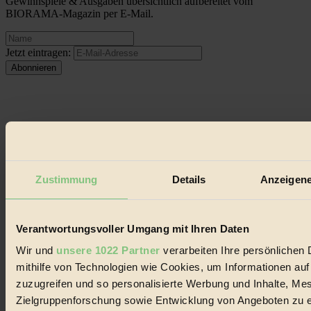
Gewinnspiele & Ausgaben übersichtlich aufbereitet vom
BIORAMA-Magazin per E-Mail.
Jetzt eintragen:
© 2026 Biorama GmbH
Impressum & Disclaimer
Zustimmung
Details
Anzeigene
Datenschutz
Mediadaten
Biorama steht für einen nachhaltigen Lebensstil und bewussten
Verantwortungsvoller Umgang mit Ihren Daten
Lebenswandel. Es ist eine moderne Plattform für Ideen, Menschen
und Produkte, ein Leitfaden im schnell wachsenden Markt des
Wir und
unsere 1022 Partner
verarbeiten Ihre persönlichen 
Handels mit Bioprodukten, des Fair-Trade sowie der Branche
mithilfe von Technologien wie Cookies, um Informationen au
alternativer Energien.
zuzugreifen und so personalisierte Werbung und Inhalte, M
Social Media
Zielgruppenforschung sowie Entwicklung von Angeboten zu e