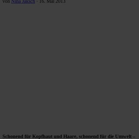
von
Nina Jaksch
·
16. Mai 2013
Schonend für Kopfhaut und Haare, schonend für die Umwelt –