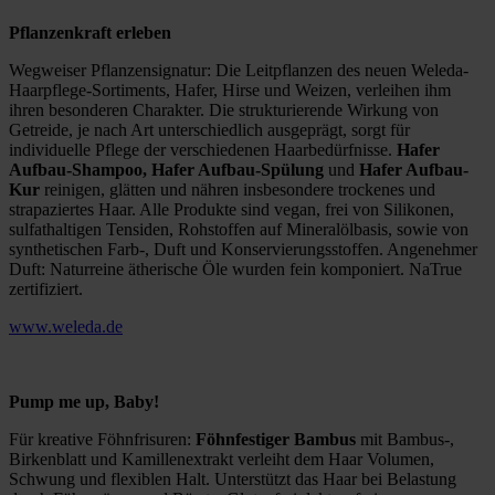
Pflanzenkraft erleben
Wegweiser Pflanzensignatur: Die Leitpflanzen des neuen Weleda-
Haarpflege-Sortiments, Hafer, Hirse und Weizen, verleihen ihm
ihren besonderen Charakter. Die strukturierende Wirkung von
Getreide, je nach Art unterschiedlich ausgeprägt, sorgt für
individuelle Pflege der verschiedenen Haarbedürfnisse.
Hafer
Aufbau-Shampoo, Hafer Aufbau-Spülung
und
Hafer Aufbau-
Kur
reinigen, glätten und nähren insbesondere trockenes und
strapaziertes Haar. Alle Produkte sind vegan, frei von Silikonen,
sulfathaltigen Tensiden, Rohstoffen auf Mineralölbasis, sowie von
synthetischen Farb-, Duft und Konservierungsstoffen. Angenehmer
Duft: Naturreine ätherische Öle wurden fein komponiert. NaTrue
zertifiziert.
www.weleda.de
Pump me up, Baby!
Für kreative Föhnfrisuren:
Föhnfestiger Bambus
mit Bambus-,
Birkenblatt und Kamillenextrakt verleiht dem Haar Volumen,
Schwung und flexiblen Halt. Unterstützt das Haar bei Belastung