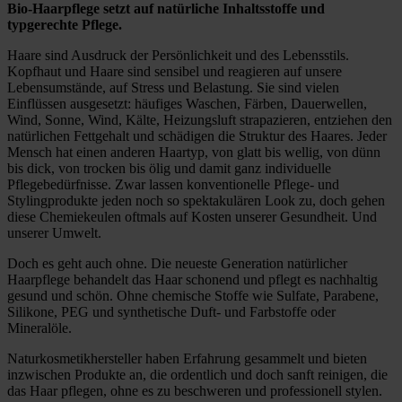
Bio-Haarpflege setzt auf natürliche Inhaltsstoffe und
typgerechte Pflege.
Haare sind Ausdruck der Persönlichkeit und des Lebensstils.
Kopfhaut und Haare sind sensibel und reagieren auf unsere
Lebensumstände, auf Stress und Belastung. Sie sind vielen
Einflüssen ausgesetzt: häufiges Waschen, Färben, Dauerwellen,
Wind, Sonne, Wind, Kälte, Heizungsluft strapazieren, entziehen den
natürlichen Fettgehalt und schädigen die Struktur des Haares. Jeder
Mensch hat einen anderen Haartyp, von glatt bis wellig, von dünn
bis dick, von trocken bis ölig und damit ganz individuelle
Pflegebedürfnisse. Zwar lassen konventionelle Pflege‐ und
Stylingprodukte jeden noch so spektakulären Look zu, doch gehen
diese Chemiekeulen oftmals auf Kosten unserer Gesundheit. Und
unserer Umwelt.
Doch es geht auch ohne. Die neueste Generation natürlicher
Haarpflege behandelt das Haar schonend und pflegt es nachhaltig
gesund und schön. Ohne chemische Stoffe wie Sulfate, Parabene,
Silikone, PEG und synthetische Duft- und Farbstoffe oder
Mineralöle.
Naturkosmetikhersteller haben Erfahrung gesammelt und bieten
inzwischen Produkte an, die ordentlich und doch sanft reinigen, die
das Haar pflegen, ohne es zu beschweren und professionell stylen.