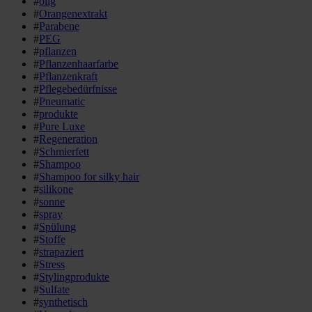
#
ölig
#
Orangenextrakt
#
Parabene
#
PEG
#
pflanzen
#
Pflanzenhaarfarbe
#
Pflanzenkraft
#
Pflegebedürfnisse
#
Pneumatic
#
produkte
#
Pure Luxe
#
Regeneration
#
Schmierfett
#
Shampoo
#
Shampoo for silky hair
#
silikone
#
sonne
#
spray
#
Spülung
#
Stoffe
#
strapaziert
#
Stress
#
Stylingprodukte
#
Sulfate
#
synthetisch