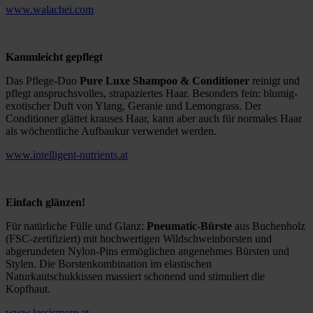
www.walachei.com
Kammleicht gepflegt
Das Pflege-Duo
Pure Luxe
Shampoo
& Conditioner
reinigt und
pflegt anspruchsvolles, strapaziertes Haar. Besonders fein: blumig-
exotischer Duft von Ylang, Geranie und Lemongrass. Der
Conditioner glättet krauses Haar, kann aber auch für normales Haar
als wöchentliche Aufbaukur verwendet werden.
www.intelligent-nutrients.at
Einfach glänzen!
Für natürliche Fülle und Glanz:
Pneumatic-Bürste
aus Buchenholz
(FSC-zertifiziert) mit hochwertigen Wildschweinborsten und
abgerundeten Nylon-Pins ermöglichen angenehmes Bürsten und
Stylen. Die Borstenkombination im elastischen
Naturkautschukkissen massiert schonend und stimuliert die
Kopfhaut.
www.lessismore.at