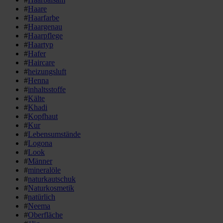
#
Haare
#
Haarfarbe
#
Haargenau
#
Haarpflege
#
Haartyp
#
Hafer
#
Haircare
#
heizungsluft
#
Henna
#
inhaltsstoffe
#
Kälte
#
Khadi
#
Kopfhaut
#
Kur
#
Lebensumstände
#
Logona
#
Look
#
Männer
#
mineralöle
#
naturkautschuk
#
Naturkosmetik
#
natürlich
#
Neema
#
Oberfläche