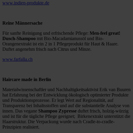
www.indien-produkte.de
Reine Männersache
Für sanfte Reinigung und erfrischende Pflege:
Men-feel great!
Dusch-Shampoo
mit
Bio-Macadamianussöl und Bio-
Orangenextrakt ist ein 2 in 1 Pflegeprodukt für Haut & Haare.
Duftet angenehm frisch nach Citrus und Minze.
www.farfalla.ch
Haircare made in Berlin
Materialwissenschaftler und Nachhaltigkeitsaktivist Erik van Buuren
hat Erfahrung bei der Entwicklung ökologisch optimierter Produkte
und Produktionsprozesse. Er legt Wert auf Regionalität, auf
Transparenz bei Inhaltsstoffen und auf die substantielle Analyse von
innen. Das vegane
Shampoo
Zypresse
duftet frisch, holzig-würzig
und ist für die tägliche Pflege geeignet; Birkenextrakt unterstützt die
Haarstruktur. Die Verpackung wurde nach Cradle-to-cradle-
Prinzipien realisiert.