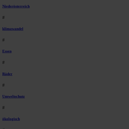
Niederösterreich
#
klimawandel
#
Essen
#
Räder
#
Umweltschutz
#
ökologisch