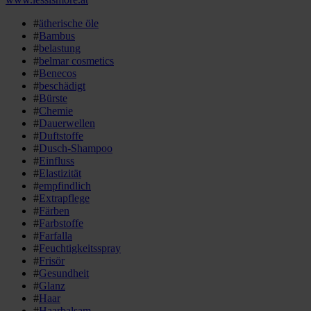
#
ätherische öle
#
Bambus
#
belastung
#
belmar cosmetics
#
Benecos
#
beschädigt
#
Bürste
#
Chemie
#
Dauerwellen
#
Duftstoffe
#
Dusch-Shampoo
#
Einfluss
#
Elastizität
#
empfindlich
#
Extrapflege
#
Färben
#
Farbstoffe
#
Farfalla
#
Feuchtigkeitsspray
#
Frisör
#
Gesundheit
#
Glanz
#
Haar
#
Haarbalsam