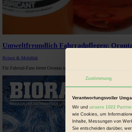
Umweltfreundlich Fahrradpflegen: Oront
Reisen & Mobilität
Für Fahrrad-Fans bietet Orontas umweltfreundliche Fahrrad-Pflegemit
Zustimmung
Verantwortungsvoller Umgan
Wir und
unsere 1022 Partne
wie Cookies, um Information
Inhalte, Messungen von Werb
Sie entscheiden darüber, wer