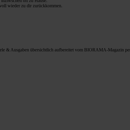
 inziwschen oft zu Hause.
 voll wieder zu dir zurückkommen.
spiele & Ausgaben übersichtlich aufbereitet vom BIORAMA-Magazin pe