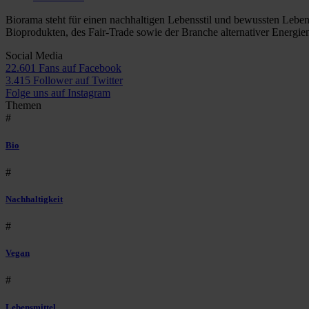
Biorama steht für einen nachhaltigen Lebensstil und bewussten Lebe
Bioprodukten, des Fair-Trade sowie der Branche alternativer Energie
Social Media
22.601 Fans auf Facebook
3.415 Follower auf Twitter
Folge uns auf Instagram
Themen
#
Bio
#
Nachhaltigkeit
#
Vegan
#
Lebensmittel