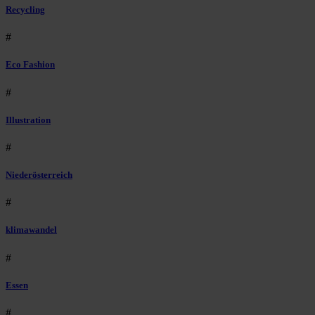
Recycling
#
Eco Fashion
#
Illustration
#
Niederösterreich
#
klimawandel
#
Essen
#