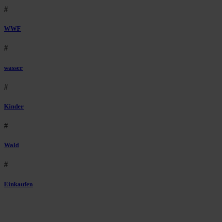
#
WWF
#
wasser
#
Kinder
#
Wald
#
Einkaufen