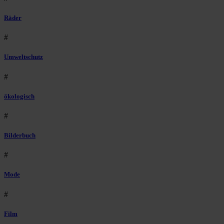
Räder
#
Umweltschutz
#
ökologisch
#
Bilderbuch
#
Mode
#
Film