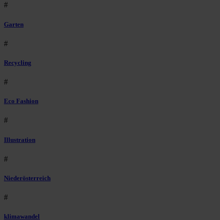
#
Garten
#
Recycling
#
Eco Fashion
#
Illustration
#
Niederösterreich
#
klimawandel