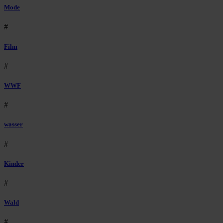
Mode
#
Film
#
WWF
#
wasser
#
Kinder
#
Wald
#