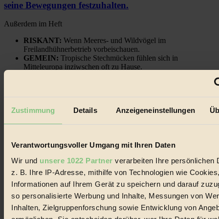
seine Bewegungen festzuhalten.
Außerdem im Heft
RISKANT:
Wenn Meeres- und Wildvögel im
Freilandhühnerbetrieb vorbeischauen.
GEMEIN:
Tropische Stechmücken fühlen sich in
Mitteleuropa inziwschen oft zu Hause.
GEMEINER:
Es gibt nun Weinflaschen, die nach
Entleerung voll wieder zu dir zurückkommen.
Zustimmung
Details
Anzeigeneinstellungen
Üb
Der BIORAMA-Newsletter
Verantwortungsvoller Umgang mit Ihren Daten
Erhalte in regelmäßigen Abständen die aktuellsten Artikel,
Wir und
unsere 1022 Partner
verarbeiten Ihre persönlichen 
Gewinnspiele & Ausgaben übersichtlich aufbereitet vom
z. B. Ihre IP-Adresse, mithilfe von Technologien wie Cookies
BIORAMA-Magazin per E-Mail.
Informationen auf Ihrem Gerät zu speichern und darauf zuzu
so personalisierte Werbung und Inhalte, Messungen von We
Jetzt eintragen:
Inhalten, Zielgruppenforschung sowie Entwicklung von Ange